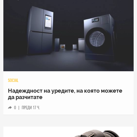
TECH
Samsung Galaxy Z Fold8 Ultra – ново име,
познато представяне
0
|
04.08.2026