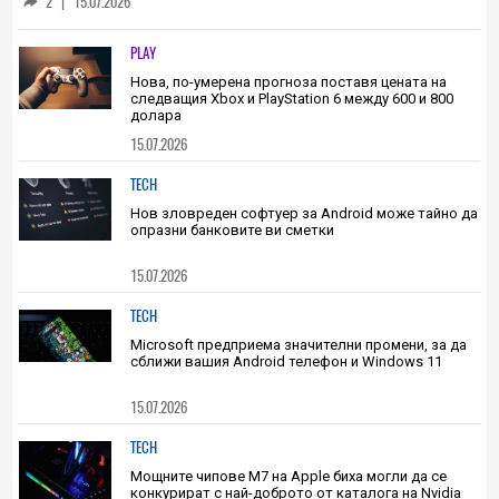
Принтирани в Космоса бъбреци и черен
дроб могат да се окажат ключови за
решаването на важен медицински
2
|
15.07.2026
проблем на Земята
PLAY
Нова, по-умерена прогноза поставя цената на
следващия Xbox и PlayStation 6 между 600 и 800
долара
15.07.2026
TECH
Нов зловреден софтуер за Android може тайно да
опразни банковите ви сметки
15.07.2026
TECH
Microsoft предприема значителни промени, за да
сближи вашия Android телефон и Windows 11
15.07.2026