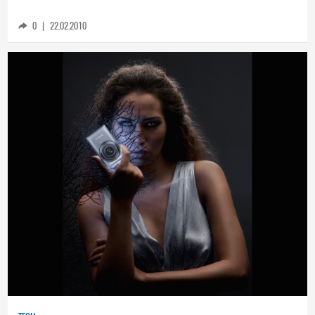
Sony
0
|
22.02.2010