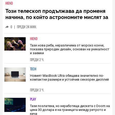
HIEND
Този телескоп продължава да променя
начина, по който астрономите мислят за
света отвъд хоризонта
0
|
ПРЕДИ 24 МИН.
HIEND
Тази нова риба, неразличима от морско конче,
показва природен дизайн, основан на уникалност
и заемки
ПРЕДИ 2 Ч.
TECH
Новият MacBook Ultra обещава значително по-
компактни размери и устойчив сензорен дисплей
ПРЕДИ 3 Ч.
PLAY
Тази позлатена, но неработеща дискета с Doom на
цена 30 долара е на границата между ретрото и
кича