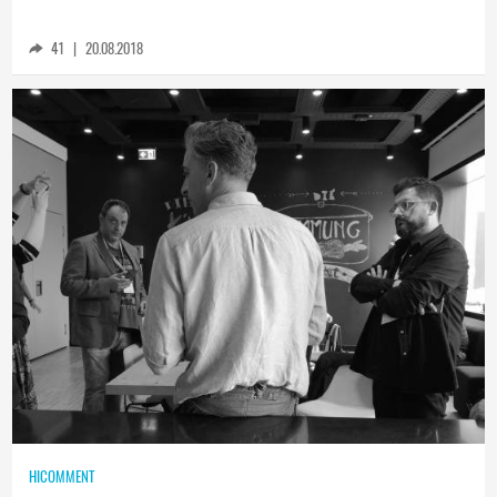
Тройна задна камера и минимален прорез -
това ли е Huawei Mate 20?
41
|
20.08.2018