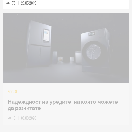
73
|
20.05.2019
TECH
Samsung Galaxy Z Fold8 Ultra – ново име,
познато представяне