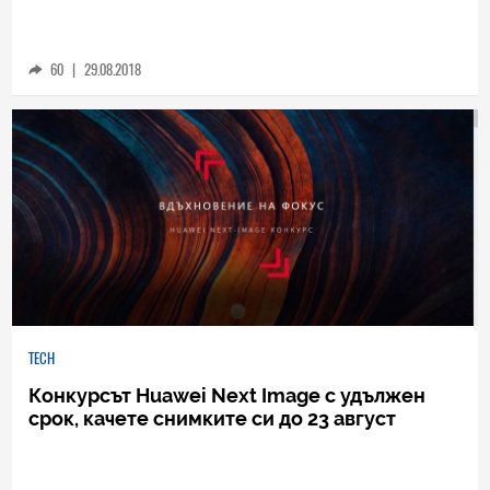
EISA посочи Huawei P20 Pro за смартфон на
годината
60
|
29.08.2018
TECH
Конкурсът Huawei Next Image с удължен
срок, качете снимките си до 23 август