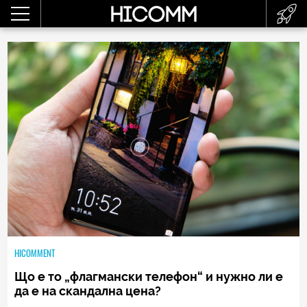
HICOMMENT
Що е то „флагмански телефон“ и нужно ли е
да е на скандална цена?