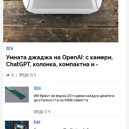
TECH
Умната джаджа на OpenAI: с камери,
ChatGPT, колонка, компактна и -
изненада - скъпа
0
|
ПРЕДИ 15 Ч.
TECH
ИИ бумът ни върна 20 години назад в цените и
достъпността на RAM паметта