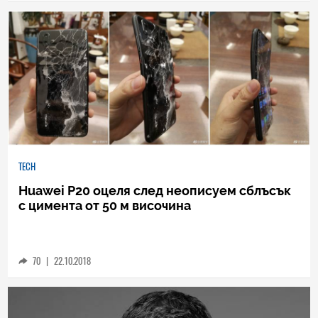
16
|
07.11.2018
TECH
Huawei P20 оцеля след неописуем сблъсък
с цимента от 50 м височина
70
|
22.10.2018