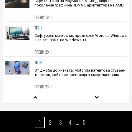
ПРЕДИ 17 Ч.
PLAY
Скритият коз на PlayStation 6: Следващото
поколение графична RDNA 5 архитектура на AMD
ПРЕДИ 18 Ч.
TECH
Софтуерен магьосник прехвърли Word за Windows
1.1a от 1990 г. на Windows 11
ПРЕДИ 20 Ч.
TECH
От джоба до китката: Motorola патентова сгъваем
телефон, който се превръща в смартчасовник
ПРЕДИ 23 Ч.
HIEND
Този спътник на Марс може би крие
доказателства за древна космическа катастрофа