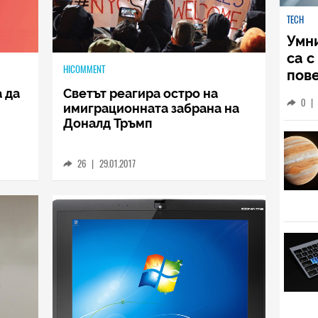
TECH
Умни
са с
HICOMMENT
пове
вид
а да
Светът реагира остро на
0
|
имиграционната забрана на
Доналд Тръмп
26
|
29.01.2017