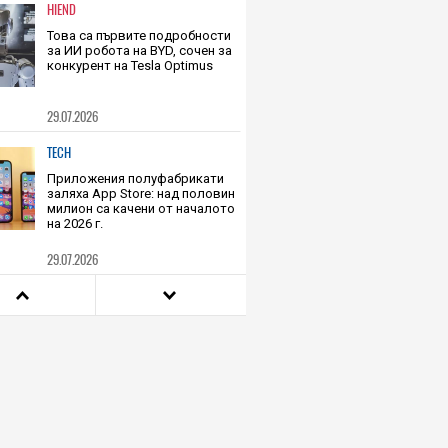
HIEND
Това са първите подробности
за ИИ робота на BYD, сочен за
конкурент на Tesla Optimus
29.07.2026
TECH
Приложения полуфабрикати
заляха App Store: над половин
милион са качени от началото
на 2026 г.
29.07.2026
HIEND
Математик предлага ново
решение на фундаментален
космически парадокс
28.07.2026
HIEND