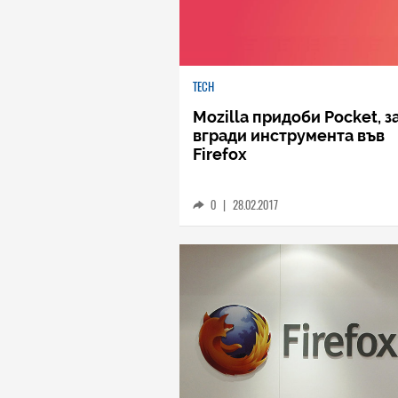
TECH
Mozilla придоби Pocket, з
вгради инструмента във
Firefox
0
|
28.02.2017