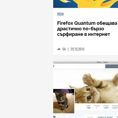
TECH
Firefox Quantum обещава
драстично по-бързо
сърфиране в интернет
64
|
29.10.2016