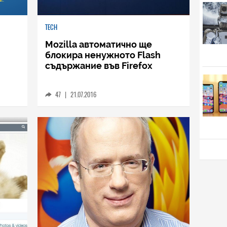
TECH
Mozilla автоматично ще
блокира ненужното Flash
съдържание във Firefox
47
|
21.07.2016