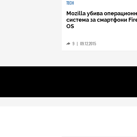
TECH
Mozilla убива операцион
система за смартфони Fir
OS
9
|
09.12.2015