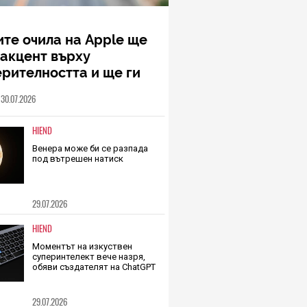
те очила на Apple ще
 акцент върху
рителността и ще ги
им на WWDC 2027
30.07.2026
HIEND
Венера може би се разпада
под вътрешен натиск
29.07.2026
HIEND
Моментът на изкуствен
суперинтелект вече назря,
обяви създателят на ChatGPT
29.07.2026