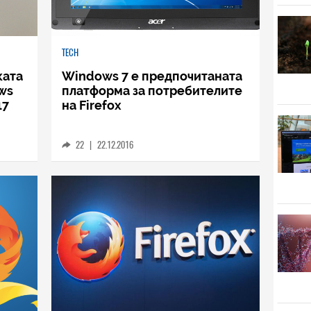
TECH
ката
Windows 7 е предпочитаната
ws
платформа за потребителите
17
на Firefox
22
|
22.12.2016