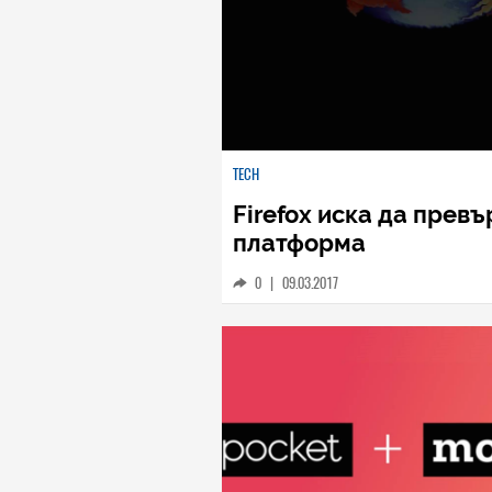
TECH
Firefox иска да прев
платформа
0
|
09.03.2017