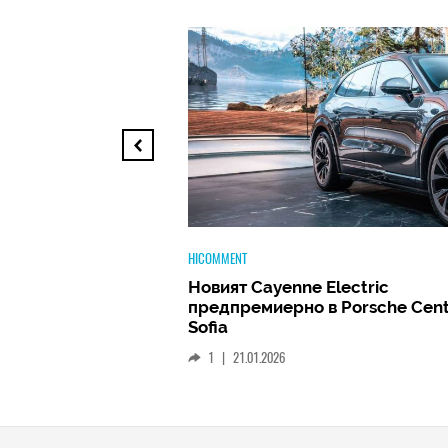
TECH
ectric
Huawei FreeClip 2 –
 Porsche Center
Дългоочакваното завръщане н
най-добрите слушалки на Hua
(РЕВЮ)
1
|
15.01.2026