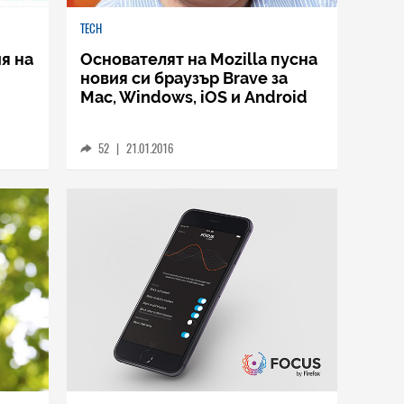
TECH
ия на
Основателят на Mozilla пусна
новия си браузър Brave за
Mac, Windows, iOS и Android
52
|
21.01.2016