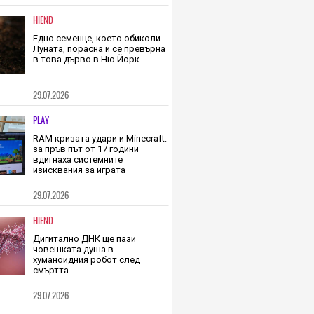
HIEND
Едно семенце, което обиколи
Луната, порасна и се превърна
в това дърво в Ню Йорк
29.07.2026
PLAY
RAM кризата удари и Minecraft:
за пръв път от 17 години
вдигнаха системните
изисквания за играта
29.07.2026
HIEND
Дигитално ДНК ще пази
човешката душа в
хуманоидния робот след
смъртта
29.07.2026