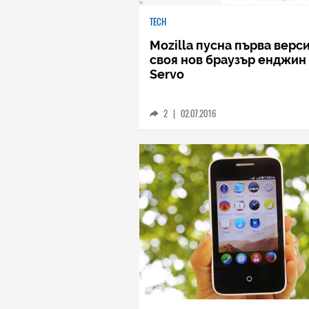
TECH
Mozilla пусна първа верс
своя нов браузър енджин
Servo
2
|
02.07.2016