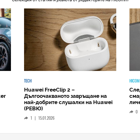
HICOMMENT
HICOM
Следващият голям скок: защо
Phi
а
смартфонът ще стане вашият
Amb
wei
личен AI център
и д
РЕВ
0
|
19.12.2025
1