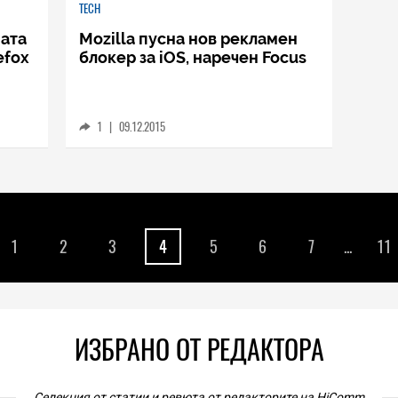
TECH
ната
Mozilla пусна нов рекламен
efox
блокер за iOS, наречен Focus
1
|
09.12.2015
1
2
3
4
5
6
7
...
11
ИЗБРАНО ОТ РЕДАКТОРА
Селекция от статии и ревюта от редакторите на HiComm