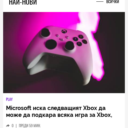
НАЙ-НОВИ
ВСИЧКИ
PLAY
Microsoft иска следващият Xbox да
може да подкара всяка игра за Xbox,
създадена някога
0
|
ПРЕДИ 59 МИН.