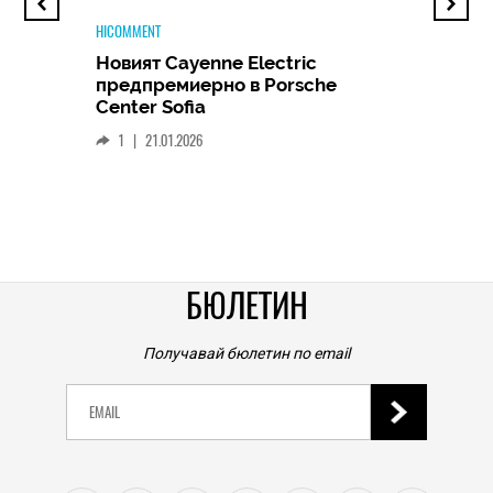
цена 30 долара е на границата между ретрото и
кича
06.08.2026
TECH
ne Electric
но в Porsche
Huawei FreeClip 2 –
TECH
Дългоочакваното завръщане
Бездънно поскъпване: Водещите производители
най-добрите слушалки на
на РС дъна Asus, MSI и Gigabyte вдигат цените с до
Huawei (РЕВЮ)
50 процента
06.08.2026
1
|
15.01.2026
TECH
Новият смартфон на Poco обещава ъпдейти до
2032 г. и батерия за 3 дни, така че да не искате
никога да се разделите с него
БЮЛЕТИН
06.08.2026
TECH
Получавай бюлетин по email
Юбилейният iPhone и сгъваемият iPhone Fold:
всичко, което знаем към днешна дата
06.08.2026
TECH