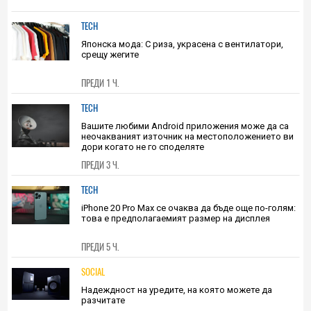
TECH
Японска мода: С риза, украсена с вентилатори,
срещу жегите
ПРЕДИ 1 Ч.
TECH
Вашите любими Android приложения може да са
неочакваният източник на местоположението ви
дори когато не го споделяте
ПРЕДИ 3 Ч.
TECH
iPhone 20 Pro Max се очаква да бъде още по-голям:
това е предполагаемият размер на дисплея
ПРЕДИ 5 Ч.
SOCIAL
Надеждност на уредите, на която можете да
разчитате