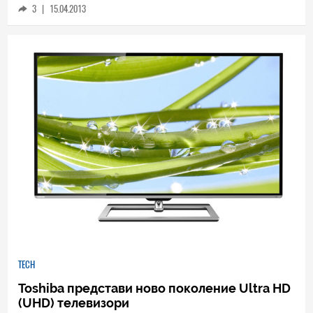
3
|
15.04.2013
TECH