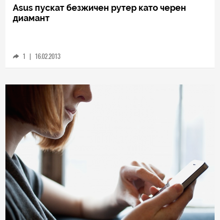
TECH
Asus пускат безжичен рутер като черен
диамант
1
|
16.02.2013