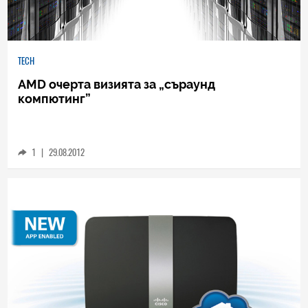
TECH
AMD очерта визията за „съраунд
компютинг”
1
|
29.08.2012