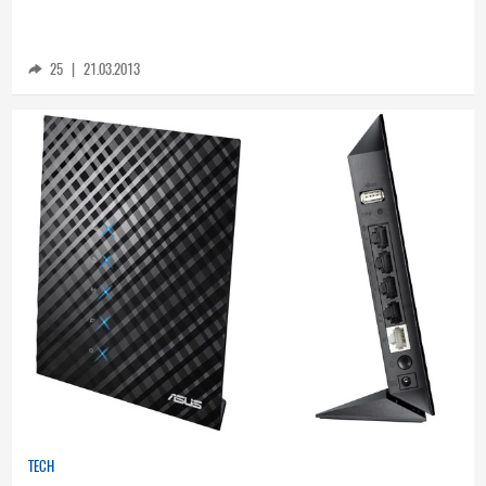
Toshiba представи ново поколение Ultra HD
(UHD) телевизори
25
|
21.03.2013