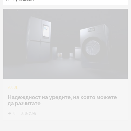
TECH
Samsung Galaxy Z Fold8 Ultra – ново име,
познато представяне