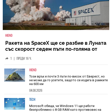
HIEND
Ракета на SpaceX ще се разбие в Луната
със скорост седем пъти по-голяма от
скоростта на звука
1
|
ПРЕДИ 16 Ч.
HIEND
Този връх е почти 3 пъти по-висок от Еверест, но
не може да го усетите, защото се издига в рамките
на 600 км
04.08.2026
TECH
Microsoft обеща, че Windows 11 ще работи
безпроблемно с 8 GB RAM като противовес на