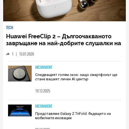
TECH
Huawei FreeClip 2 – Дългоочакваното
завръщане на най-добрите слушалки на
Huawei (РЕВЮ)
1
|
15.01.2026
HICOMMENT
Следващият голям скок: защо смартфонът ще
стане вашият личен AI център
19.12.2025
HICOMMENT
Представяме Galaxy Z TriFold: бъдещето на
мобилните иновации