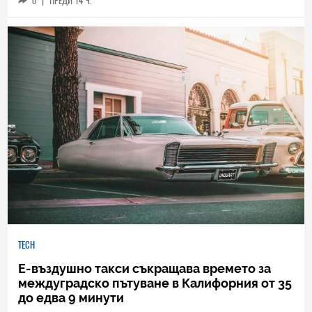
0
|
ПРЕДИ 14 Ч.
TECH
Е-въздушно такси съкращава времето за
междуградско пътуване в Калифорния от 35
до едва 9 минути