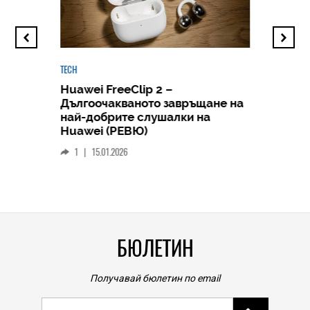
TECH
Huawei FreeClip 2 –
Дългоочакваното завръщане на
HICOMME
най-добрите слушалки на
Следв
Huawei (РЕВЮ)
смар
1
|
15.01.2026
личен
0
|
БЮЛЕТИН
Получавай бюлетин по email