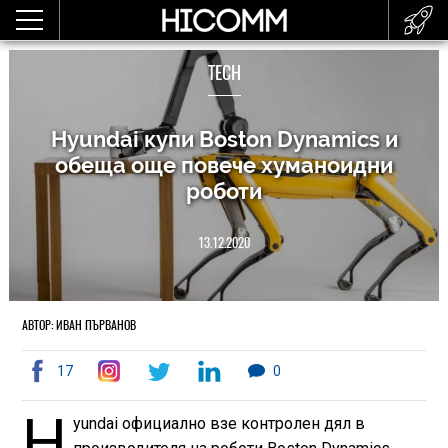
TECH
Hyundai купи Boston Dynamics и
обеща още повече хуманоидни
роботи
13.12.2020
АВТОР: ИВАН ПЪРВАНОВ
17
0
H
yundai официално взе контролен дял в