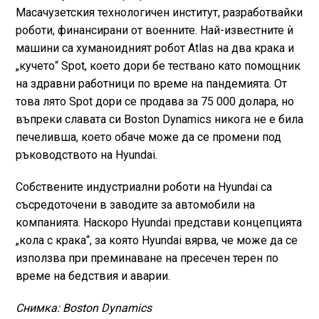
Масачузетския технологичен институт, разработвайки
роботи, финансирани от военните. Най-известните ѝ
машини са хуманоидният робот Atlas на два крака и
„кучето“ Spot, което дори бе тествано като помощник
на здравни работници по време на пандемията. От
това лято Spot дори се продава за 75 000 долара, но
въпреки славата си Boston Dynamics никога не е била
печеливша, което обаче може да се промени под
ръководството на Hyundai.
Собствените индустриални роботи на Hyundai са
съсредоточени в заводите за автомобили на
компанията. Наскоро Hyundai представи концепцията
„кола с крака“, за която Hyundai вярва, че може да се
използва при преминаване на пресечен терен по
време на бедствия и аварии.
Снимка: Boston Dynamics