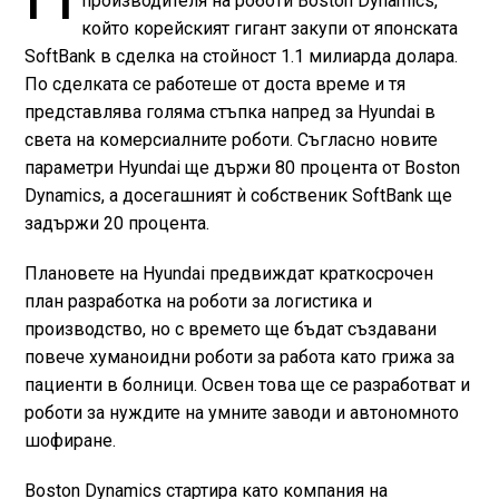
производителя на роботи Boston Dynamics,
който корейският гигант закупи от японската
SoftBank в сделка на стойност 1.1 милиарда долара.
По сделката се работеше от доста време и тя
представлява голяма стъпка напред за Hyundai в
света на комерсиалните роботи. Съгласно новите
параметри Hyundai ще държи 80 процента от Boston
Dynamics, а досегашният ѝ собственик SoftBank ще
задържи 20 процента.
Плановете на Hyundai предвиждат краткосрочен
план разработка на роботи за логистика и
производство, но с времето ще бъдат създавани
повече хуманоидни роботи за работа като грижа за
пациенти в болници. Освен това ще се разработват и
роботи за нуждите на умните заводи и автономното
шофиране.
Boston Dynamics стартира като компания на