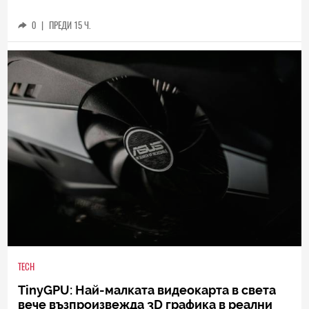
0
|
ПРЕДИ 15 Ч.
TECH
TinyGPU: Най-малката видеокарта в света
вече възпроизвежда 3D графика в реални