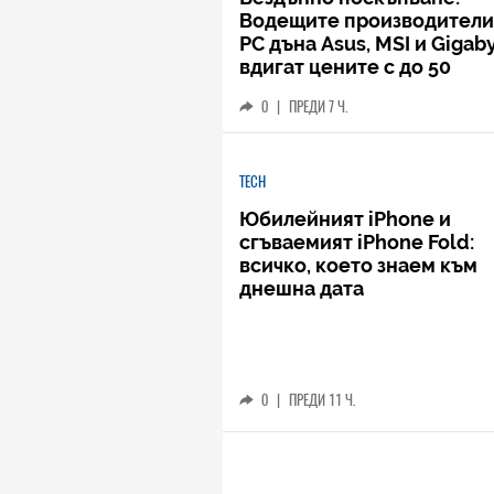
Водещите производители
РС дъна Asus, MSI и Gigab
вдигат цените с до 50
процента
0
|
ПРЕДИ 7 Ч.
TECH
Юбилейният iPhone и
сгъваемият iPhone Fold:
всичко, което знаем към
днешна дата
0
|
ПРЕДИ 11 Ч.