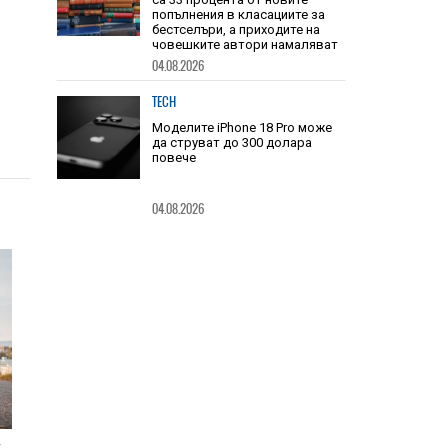
TECH
Книгите, създадени от ИИ, вече
са 33 процента от новите
попълнения в класациите за
бестселъри, а приходите на
човешките автори намаляват
04.08.2026
TECH
Моделите iPhone 18 Pro може
да струват до 300 долара
повече
04.08.2026
т