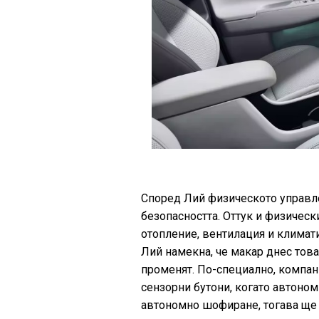
Според Лий физическото управле
безопасността. Оттук и физическ
отопление, вентилация и климати
Лий намекна, че макар днес това
променят. По-специално, компан
сензорни бутони, когато автоном
автономно шофиране, тогава ще