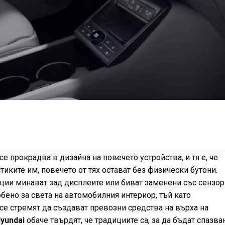
се прокрадва в дизайна на повечето устройства, и тя е, че
иките им, повечето от тях остават без физически бутони.
ции минават зад дисплеите или биват заменени със сензо
бено за света на автомобилния интериор, тъй като
се стремят да създават превозни средства на върха на
yundai
обаче твърдят, че традициите са, за да бъдат спазва