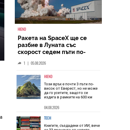
HIEND
Ракета на SpaceX ще се
разбие в Луната със
скорост седем пъти по-
голяма от скоростта на
1
|
05.08.2026
звука
HIEND
Този връх е почти 3 пъти по-
висок от Еверест, но не може
да го усетите, защото се
издига в рамките на 600 км
на
04.08.2026