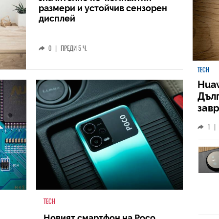
размери и устойчив сензорен
дисплей
0
|
ПРЕДИ 5 Ч.
TECH
Huaw
Дъл
зав
слу
1
|
TECH
Новият смартфон на Poco