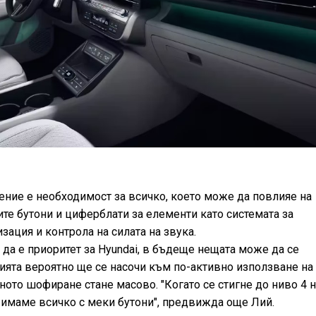
ние е необходимост за всичко, което може да повлияе на
ите бутони и циферблати за елементи като системата за
зация и контрола на силата на звука.
 да е приоритет за Hyundai, в бъдеще нещата може да се
ията вероятно ще се насочи към по-активно използване на
ното шофиране стане масово. "Когато се стигне до ниво 4 
 имаме всичко с меки бутони", предвижда още Лий.