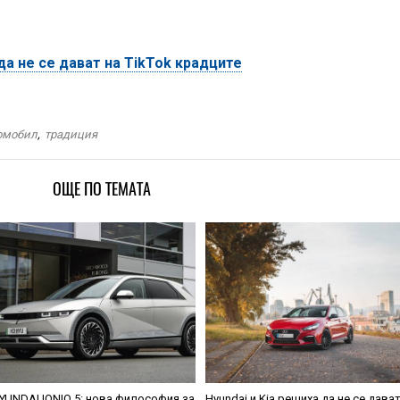
 да не се дават на TikTok крадците
омобил
,
традиция
ОЩЕ ПО ТЕМАТА
YUNDAI IONIQ 5: нова философия за
Hyundai и Kia решиха да не се дава