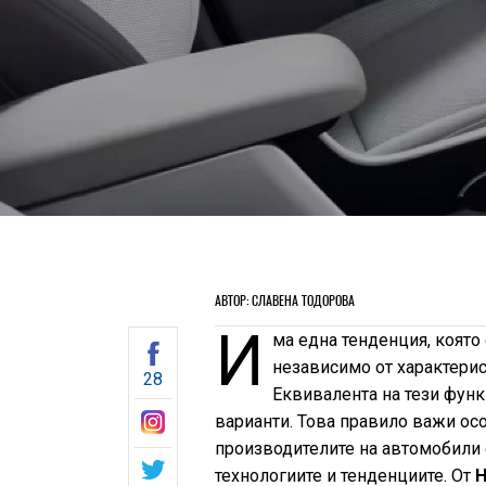
АВТОР: СЛАВЕНА ТОДОРОВА
И
ма една тенденция, която 
независимо от характерист
28
Еквивалента на тези функ
варианти. Това правило важи осо
производителите на автомобили 
технологиите и тенденциите. От
H