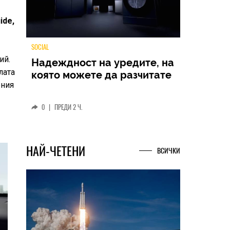
ide,
ий.
лата
TECH
рния
Samsung Galaxy Z Fold8
Ultra – ново име, познато
представяне
0
|
04.08.2026
НАЙ-ЧЕТЕНИ
ВСИЧКИ