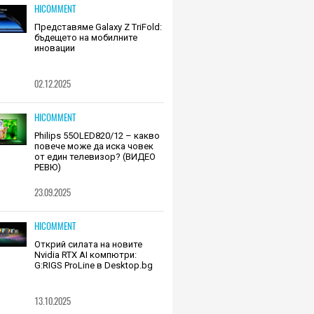
HICOMMENT
Представяме Galaxy Z TriFold:
бъдещето на мобилните
иновации
02.12.2025
HICOMMENT
Philips 55OLED820/12 – какво
повече може да иска човек
от един телевизор? (ВИДЕО
РЕВЮ)
23.09.2025
HICOMMENT
Открий силата на новите
Nvidia RTX AI компютри:
G:RIGS ProLine в Desktop.bg
13.10.2025