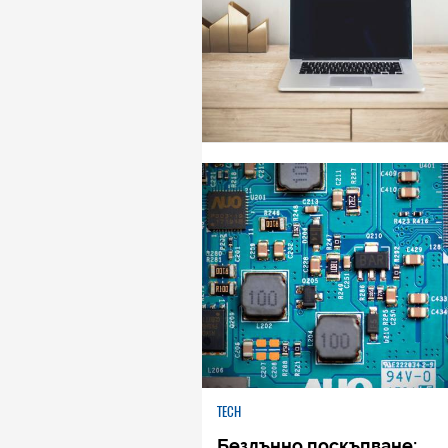
TECH
Бездънно поскъпване: