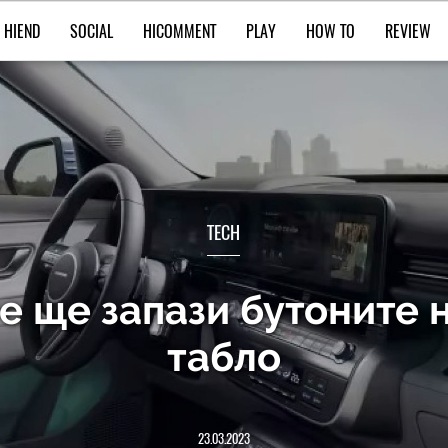
HIEND
SOCIAL
HICOMMENT
PLAY
HOW TO
REVIEW
TECH
че ще запази бутоните 
табло
23.03.2023