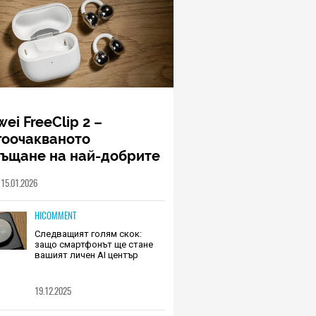
ei FreeClip 2 –
гоочакваното
ръщане на най-добрите
шалки на Huawei (РЕВЮ)
15.01.2026
HICOMMENT
Следващият голям скок:
защо смартфонът ще стане
вашият личен AI център
19.12.2025