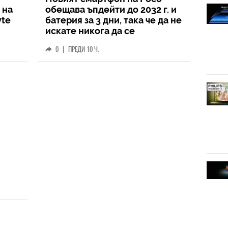
 на
обещава ъпдейти до 2032 г. и
yte
батерия за 3 дни, така че да не
искате никога да се
разделите с него
0
|
ПРЕДИ 10 Ч.