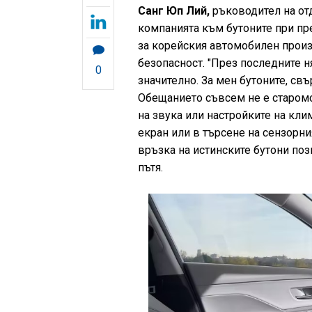
Санг Юп Лий,
ръководител на отд
компанията към бутоните при пр
за корейския автомобилен произ
безопасност. "През последните 
0
значително. За мен бутоните, свъ
Обещанието съвсем не е старомо
на звука или настройките на кли
екран или в търсене на сензорния
връзка на истинските бутони поз
пътя.