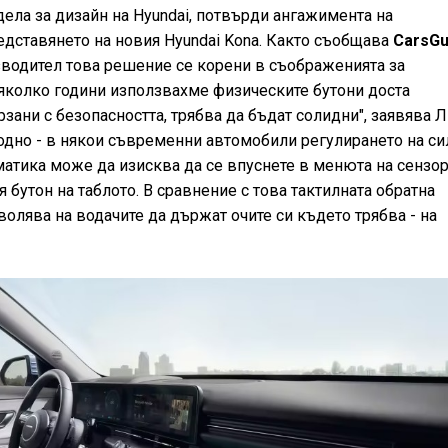
ела за дизайн на Hyundai, потвърди ангажимента на
едставянето на новия Hyundai Kona. Както съобщава
CarsGu
водител това решение се корени в съображенията за
няколко години използвахме физическите бутони доста
рзани с безопасността, трябва да бъдат солидни", заявява Л
дно - в някои съвременни автомобили регулирането на си
матика може да изисква да се впуснете в менюта на сензо
 бутон на таблото. В сравнение с това тактилната обратна
волява на водачите да държат очите си където трябва - на