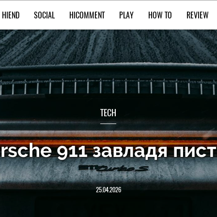
HIEND
SOCIAL
HICOMMENT
PLAY
HOW TO
REVIEW
TECH
sche 911 завладя пист
25.04.2026