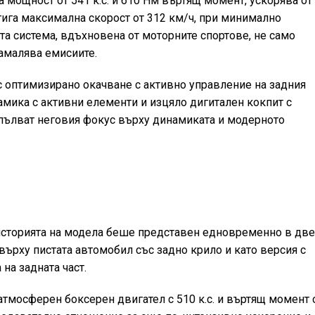
мощност от 541 к.с. и 610 Нм въртящ момент, ускорява от
стига максимална скорост от 312 км/ч, при минимално
та система, вдъхновена от моторните спортове, не само
намалява емисиите.
 с оптимизирано окачване с активно управление на задния
мика с активни елементи и изцяло дигитален кокпит с
пълват неговия фокус върху динамиката и модерното
в историята на модела беше представен едновременно в дв
 върху пистата автомобил със задно крило и като версия с
 на задната част.
атмосферен боксерен двигател с 510 к.с. и въртящ момент 