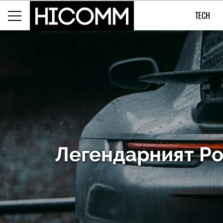
TECH
Легендарният Por