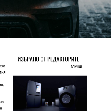
ИЗБРАНО ОТ РЕДАКТОРИТЕ
иха
ВСИЧКИ
тия
е
я,
на
да