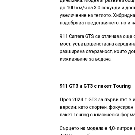
динамика. Моделът развива обща 
до 100 км/ч за 3,0 секунди и до
увеличение на теглото. Хибридна
подобрява представянето, но и 
911 Carrera GTS се отличава още
мост, усъвършенствана аеродина
разширена свързаност, които до
изживяване за водача.
911 GT3 и GT3 с пакет Touring
През 2024 г. GT3 за първи път 
версии: като спортен, фокусиран
пакет Touring с класическа форма
Сърцето на модела е 4,0-литров 