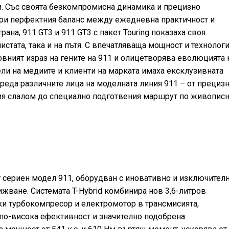
и. Със своята безкомпромисна динамика и прецизно
зкри перфектния баланс между ежедневна практичност и
ана, 911 GT3 и 911 GT3 с пакет Touring показаха своя
пистата, така и на пътя. С впечатляваща мощност и технолог
овният израз на гените на 911 и олицетворява еволюцията 
ли на медиите и клиенти на марката имаха ексклузивната
реда различните лица на моделната линия 911 – от прециз
ия слалом до специално подготвения маршрут по живопис
ят сериен модел 911, оборудван с иновативно и изключител
ижване. Системата T-Hybrid комбинира нов 3,6-литров
ки турбокомпресор и електромотор в трансмисията,
 по-висока ефективност и значително подобрена