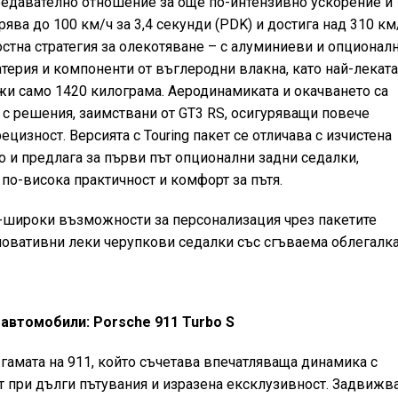
редавателно отношение за още по-интензивно ускорение и
ява до 100 км/ч за 3,4 секунди (PDK) и достига над 310 км
остна стратегия за олекотяване – с алуминиеви и опционал
терия и компоненти от въглеродни влакна, като най-леката
жи само 1420 килограма. Аеродинамиката и окачването са
 решения, заимствани от GT3 RS, осигуряващи повече
ецизност. Версията с Touring пакет се отличава с изчистена
о и предлага за първи път опционални задни седалки,
 по-висока практичност и комфорт за пътя.
-широки възможности за персонализация чрез пакетите
 иновативни леки черупкови седалки със сгъваема облегалка
автомобили: Porsche 911 Turbo S
 гамата на 911, който съчетава впечатляваща динамика с
 при дълги пътувания и изразена ексклузивност. Задвижв