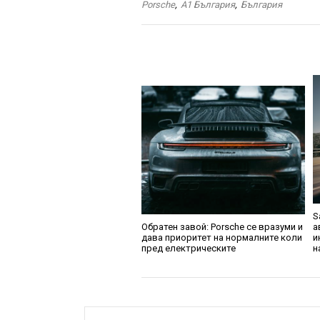
Porsche
,
A1 България
,
България
S
Обратен завой: Porsche се вразуми и
а
дава приоритет на нормалните коли
и
пред електрическите
н