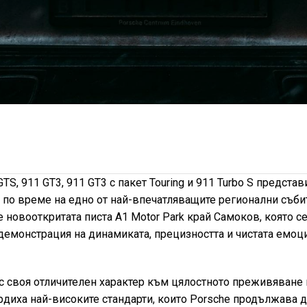
TS, 911 GT3, 911 GT3 с пакет Touring и 911 Turbo S представ
 по време на едно от най-впечатляващите регионални съби
 новооткритата писта A1 Motor Park край Самоков, която с
демонстрация на динамиката, прецизността и чистата емоци
с своя отличителен характер към цялостното преживяване 
рдиха най-високите стандарти, които Porsche продължава 