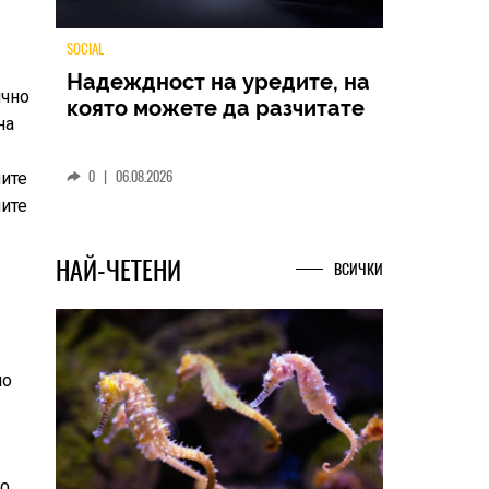
ично
TECH
на
Samsung Galaxy Z Fold8
Ultra – ново име, познато
ните
представяне
ните
0
|
04.08.2026
НАЙ-ЧЕТЕНИ
ВСИЧКИ
но