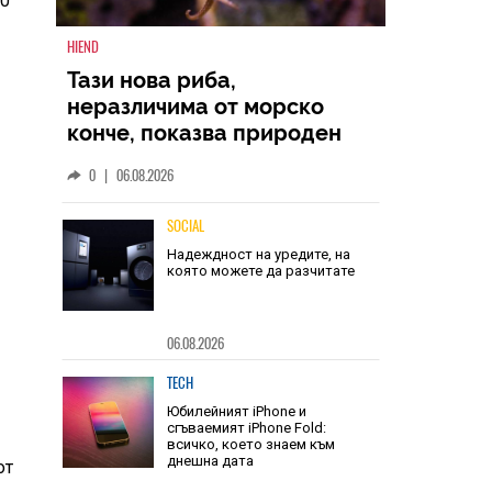
 0
HIEND
Тази нова риба,
неразличима от морско
конче, показва природен
дизайн, основан на
0
|
06.08.2026
уникалност и заемки
SOCIAL
Надеждност на уредите, на
която можете да разчитате
е
06.08.2026
TECH
от
Юбилейният iPhone и
сгъваемият iPhone Fold: