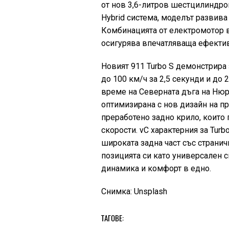
от нов 3,6-литров шестцилиндро
Hybrid система, моделът развива
Комбинацията от електромотор 
осигурява впечатляваща ефектив
Новият 911 Turbo S демонстрира
до 100 км/ч за 2,5 секунди и до 
време на Северната дъга на Ню
оптимизирана с нов дизайн на пр
преработено задно крило, които
скорости. vС характерния за Turb
широката задна част със странич
позицията си като универсален с
динамика и комфорт в едно.
Снимка: Unsplash
ТАГОВЕ: