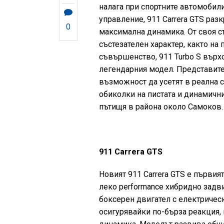
налага при спортните автомобил
управление, 911 Carrera GTS ра
0
максимална динамика. От своя стр
състезателен характер, както на 
съвършенство, 911 Turbo S върх
легендарния модел. Представите
възможност да усетят в реална с
обиколки на пистата и динамичн
пътищя в района около Самоков.
911 Carrera GTS
Новият 911 Carrera GTS е първи
леко performance хибридно задв
боксерен двигател с електричес
осигурявайки по-бърза реакция,