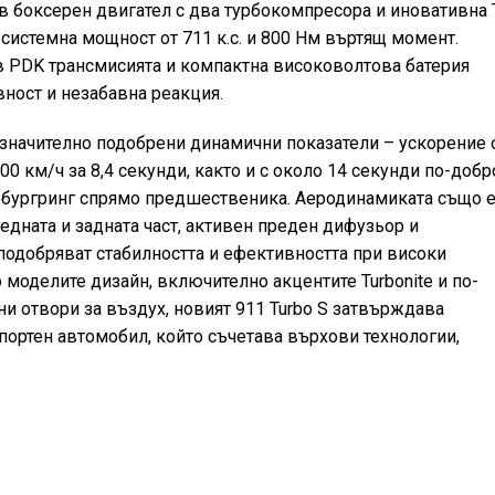
в боксерен двигател с два турбокомпресора и иновативна 
 системна мощност от 711 к.с. и 800 Нм въртящ момент.
в PDK трансмисията и компактна високоволтова батерия
ност и незабавна реакция.
 значително подобрени динамични показатели – ускорение 
200 км/ч за 8,4 секунди, както и с около 14 секунди по-добр
рбургринг спрямо предшественика. Аеродинамиката също 
едната и задната част, активен преден дифузьор и
 подобряват стабилността и ефективността при високи
o моделите дизайн, включително акцентите Turbonite и по-
ни отвори за въздух, новият 911 Turbo S затвърждава
портен автомобил, който съчетава върхови технологии,