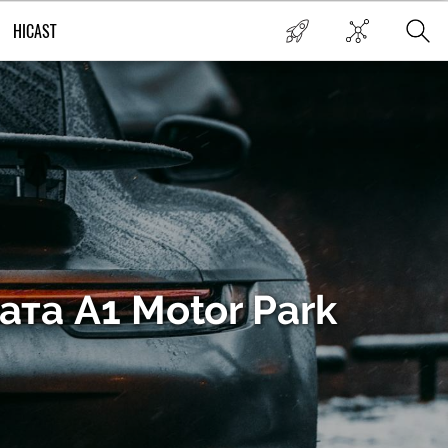
HICAST
ата A1 Motor Park