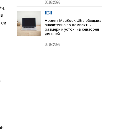
всичко, което знаем към
/ч.
днешна дата
ни
06.08.2026
 си
TECH
Новият MacBook Ultra обещава
значително по-компактни
размери и устойчив сензорен
дисплей
06.08.2026
.
ан