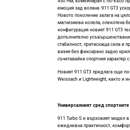
450 Нм, комбиниран с по-късо п
емоция зад волана. 911 GT3 ускор
Новото поколение залага на цял
магнезиеви колела, олекотена ба
конфигурация новият 911 GT3 те
допълнително усъвършенствани с
стабилност, притискаща сила и пр
визия без фиксирано задно крил
съчетавайки спортния характер с
Новият 911 GT3 предлага още по
Weissach и Lightweight, както и
Универсалният сред спортните 
911 Turbo S е върховият модел в
ежедневна практичност, комфорт