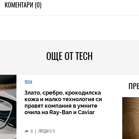
КОМЕНТАРИ (0)
ОЩЕ ОТ TECH
TECH
ПР
Злато, сребро, крокодилска
кожа и малко технология си
правят компания в умните
очила на Ray-Ban и Caviar
0
|
ПРЕДИ 5 Ч.