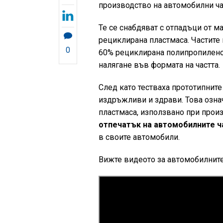
производство на автомобилни ча
Те се снабдяват с отпадъци от м
рециклирана пластмаса. Частите 
0
60% рециклирана полипропиленов
налягане във формата на частта.
След като тестваха прототипните 
издръжливи и здрави. Това озна
пластмаса, използвано при прои
отпечатък на автомобилните ч
в своите автомобили.
Вижте видеото за автомобилните