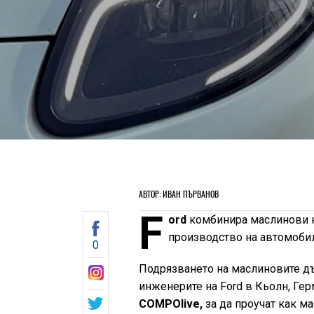
АВТОР: ИВАН ПЪРВАНОВ
F
ord
комбинира маслинови кл
производство на автомобил
0
Подрязването на маслиновите д
инженерите на Ford в Кьолн, Гер
COMPOlive,
за да проучат как м