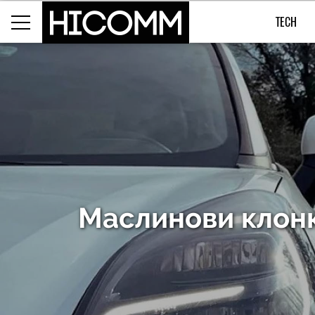
TECH
Маслинови клонк