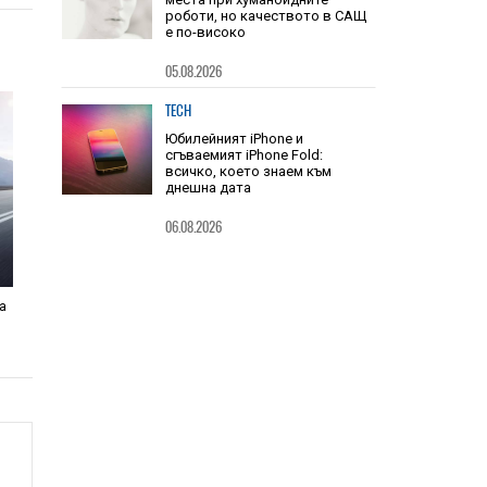
HIEND
Китай заема шест от 10-те топ
места при хуманоидните
роботи, но качеството в САЩ
е по-високо
05.08.2026
TECH
Юбилейният iPhone и
сгъваемият iPhone Fold:
всичко, което знаем към
днешна дата
06.08.2026
а