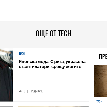
ОЩЕ ОТ TECH
TECH
ПР
Японска мода: С риза, украсена
с вентилатори, срещу жегите
0
|
ПРЕДИ 6 Ч.
TECH