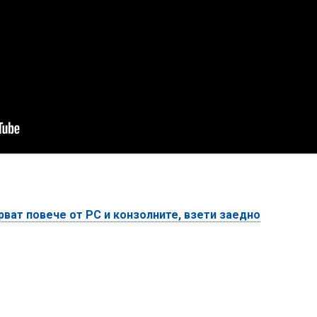
рват повече от РС и конзолните, взети заедно