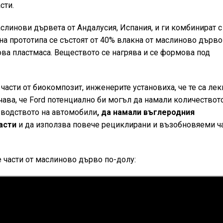
сти.
аслинови дървета от Андалусия, Испания, и ги комбинират с
на прототипа се състоят от 40% влакна от маслиново дърво
а пластмаса. Веществото се нагрява и се формова под
части от биокомпозит, инженерите установиха, че те са лек
чава, че Ford потенциално би могъл да намали количествот
зводството на автомобили
, да намали въглеродния
асти
и да използва повече рециклирани и възобновяеми ч
 части от маслиново дърво по-долу: