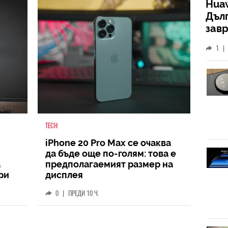
Huaw
Дъл
зав
слу
1
|
TECH
iPhone 20 Pro Max се очаква
да бъде още по-голям: това е
а
предполагаемият размер на
ри
дисплея
0
|
ПРЕДИ 10 Ч.