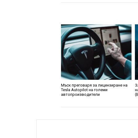
Мъск преговаря за лицензиране на
З
Tesla Autopilot на големи
н
автопроизводители
(