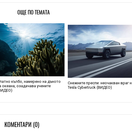
ОЩЕ ПО ТЕМАТА
латно кълбо, намерено на дъното
Снежните преспи: неочакван враг н
а океана, озадачава учените
Tesla Cybertruck (ВИДЕО)
ВИДЕО)
КОМЕНТАРИ (0)