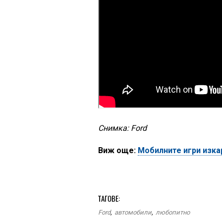
Снимка: Ford
Виж още:
Мобилните игри изка
ТАГОВЕ:
Ford
,
автомобили
,
любопитно