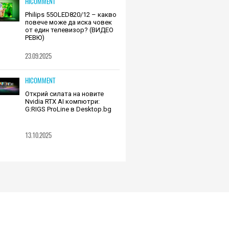
HICOMMENT
Philips 55OLED820/12 – какво
повече може да иска човек
от един телевизор? (ВИДЕО
РЕВЮ)
23.09.2025
HICOMMENT
Открий силата на новите
Nvidia RTX AI компютри:
G:RIGS ProLine в Desktop.bg
13.10.2025