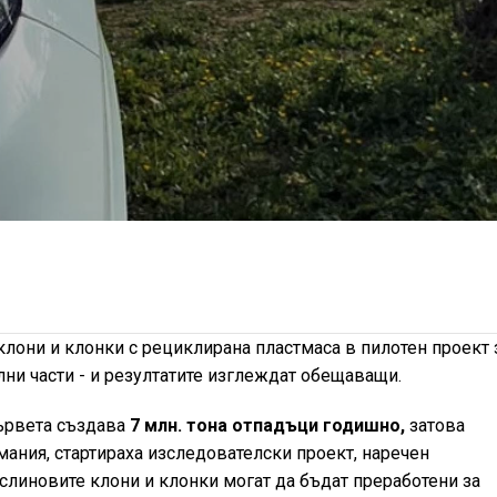
они и клонки с рециклирана пластмаса в пилотен проект 
ни части - и резултатите изглеждат обещаващи.
ървета създава
7 млн. тона отпадъци годишно,
затова
мания, стартираха изследователски проект, наречен
аслиновите клони и клонки могат да бъдат преработени за