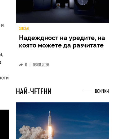
 и
TECH
и,
Samsung Galaxy Z Fold8
Ultra – ново име, познато
о
представяне
асти
0
|
04.08.2026
НАЙ-ЧЕТЕНИ
ВСИЧКИ