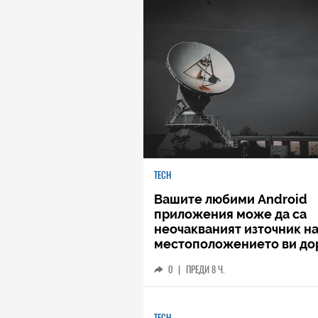
TECH
Вашите любими Android
приложения може да са
неочакваният източник н
местоположението ви до
когато не го споделяте
0
|
ПРЕДИ 8 Ч.
TECH