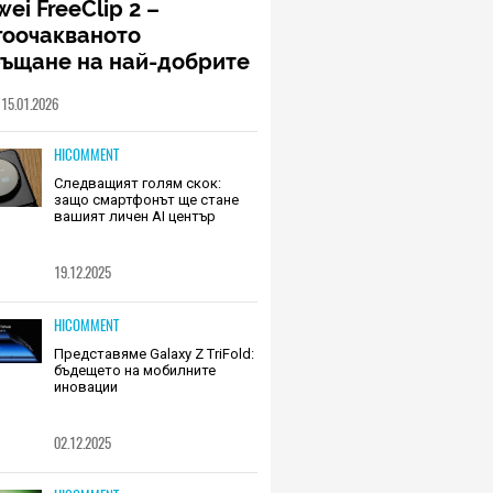
ei FreeClip 2 –
гоочакваното
ръщане на най-добрите
шалки на Huawei (РЕВЮ)
15.01.2026
HICOMMENT
Следващият голям скок:
защо смартфонът ще стане
вашият личен AI център
19.12.2025
HICOMMENT
Представяме Galaxy Z TriFold:
бъдещето на мобилните
иновации
02.12.2025