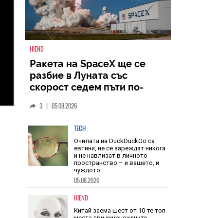
HIEND
Ракета на SpaceX ще се
разбие в Луната със
скорост седем пъти по-
голяма от скоростта на
3
|
05.08.2026
звука
TECH
Очилата на DuckDuckGo са
евтини, не се зареждат никога
и не навлизат в личното
пространство – и вашето, и
чуждото
05.08.2026