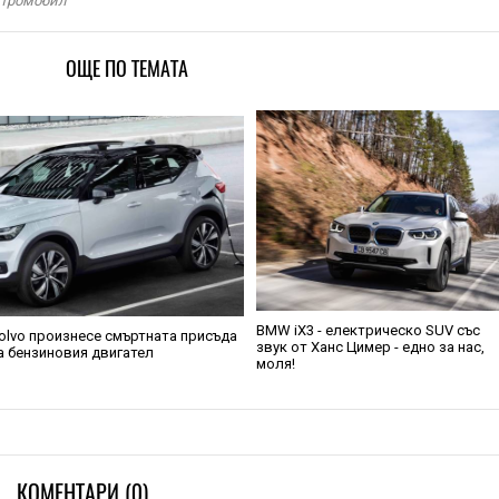
ктромобил
ОЩЕ ПО ТЕМАТА
BMW iX3 - електрическо SUV със
olvo произнесе смъртната присъда
звук от Ханс Цимер - eдно за нас,
а бензиновия двигател
моля!
КОМЕНТАРИ (0)