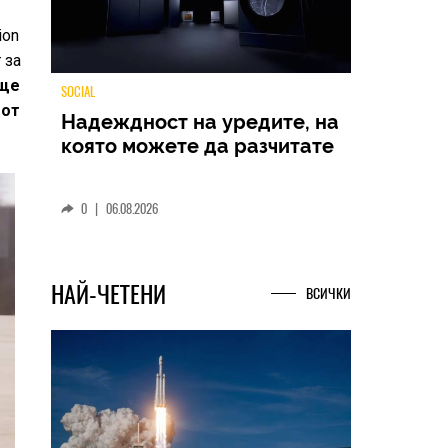
ion
 за
 ще
 от
TECH
Samsung Galaxy Z Fold8
Ultra – ново име, познато
представяне
0
|
04.08.2026
НАЙ-ЧЕТЕНИ
ВСИЧКИ