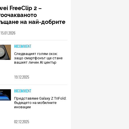
ei FreeClip 2 –
гоочакваното
ръщане на най-добрите
шалки на Huawei (РЕВЮ)
15.01.2026
HICOMMENT
Следващият голям скок:
защо смартфонът ще стане
вашият личен AI център
19.12.2025
HICOMMENT
Представяме Galaxy Z TriFold:
бъдещето на мобилните
иновации
02.12.2025