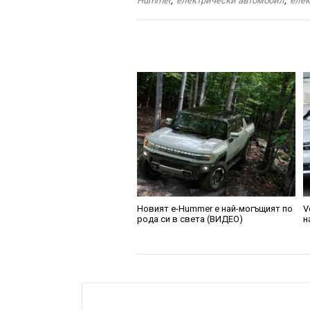
Hummer
,
електрически автомобил
,
еле
Новият е-Hummer е най-могъщият по
V
рода си в света (ВИДЕО)
н