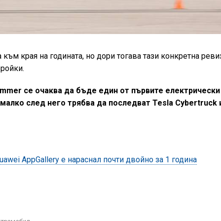
към края на годината, но дори тогава тази конкретна реви
бройки.
mmer се очаква да бъде един от първите електрически
 малко след него трябва да последват Tesla Cybertruck 
awei AppGallery е нараснал почти двойно за 1 година