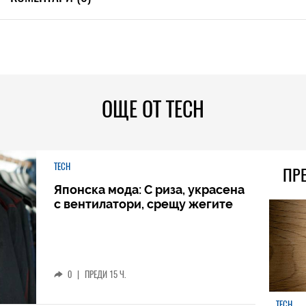
ОЩЕ ОТ TECH
TECH
ПР
Японска мода: С риза, украсена
с вентилатори, срещу жегите
0
|
ПРЕДИ 15 Ч.
TECH