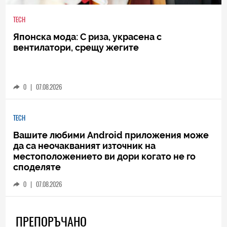
TECH
Японска мода: С риза, украсена с
вентилатори, срещу жегите
0
|
07.08.2026
TECH
Вашите любими Android приложения може
да са неочакваният източник на
местоположението ви дори когато не го
споделяте
0
|
07.08.2026
ПРЕПОРЪЧАНО