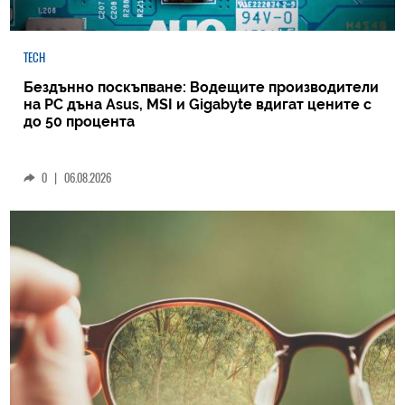
TECH
Бездънно поскъпване: Водещите производители
на РС дъна Asus, MSI и Gigabyte вдигат цените с
до 50 процента
0
|
06.08.2026