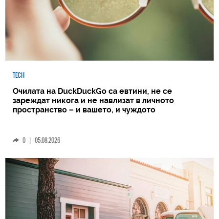
TECH
Очилата на DuckDuckGo са евтини, не се
зареждат никога и не навлизат в личното
пространство – и вашето, и чуждото
0
|
05.08.2026