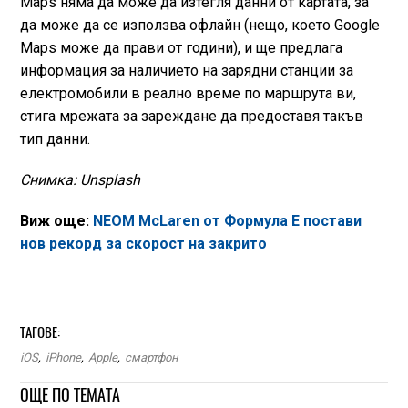
Maps няма да може да изтегля данни от картата, за
да може да се използва офлайн (нещо, което Google
Maps може да прави от години), и ще предлага
информация за наличието на зарядни станции за
електромобили в реално време по маршрута ви,
стига мрежата за зареждане да предоставя такъв
тип данни.
Снимка: Unsplash
Виж още:
NEOM McLaren от Формула Е постави
нов рекорд за скорост на закрито
ТАГОВЕ:
iOS
,
iPhone
,
Apple
,
смартфон
ОЩЕ ПО ТЕМАТА