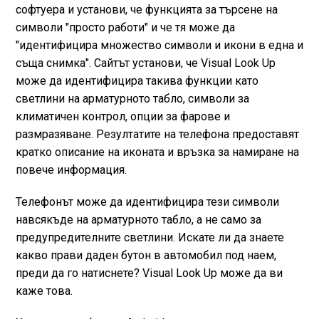
софтуера и установи, че функцията за търсене на
символи "просто работи" и че тя може да
"идентифицира множество символи и икони в една и
съща снимка". Сайтът установи, че Visual Look Up
може да идентифицира такива функции като
светлини на арматурното табло, символи за
климатичен контрол, опции за фарове и
размразяване. Резултатите на телефона предоставят
кратко описание на иконата и връзка за намиране на
повече информация.
Телефонът може да идентифицира тези символи
навсякъде на арматурното табло, а не само за
предупредителните светлини. Искате ли да знаете
какво прави даден бутон в автомобил под наем,
преди да го натиснете? Visual Look Up може да ви
каже това.