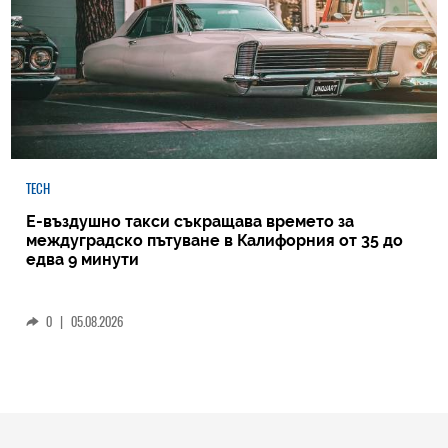
TECH
Е-въздушно такси съкращава времето за
междуградско пътуване в Калифорния от 35 до
едва 9 минути
0
|
05.08.2026