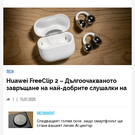
TECH
Huawei FreeClip 2 – Дългоочакваното
завръщане на най-добрите слушалки на
Huawei (РЕВЮ)
1
|
15.01.2026
HICOMMENT
Следващият голям скок: защо смартфонът ще
стане вашият личен AI център