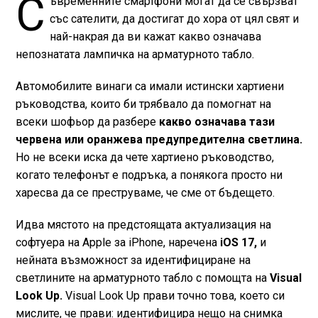
С
ъвременните смартфони могат да се свързват
със сателити, да достигат до хора от цял свят и
най-накрая да ви кажат какво означава
непознатата лампичка на арматурното табло.
Автомобилите винаги са имали истински хартиени
ръководства, които би трябвало да помогнат на
всеки шофьор да разбере
какво означава тази
червена или оранжева предупредителна светлина.
Но не всеки иска да чете хартиено ръководство,
когато телефонът е подръка, а понякога просто ни
харесва да се преструваме, че сме от бъдещето.
Идва мястото на предстоящата актуализация на
софтуера на Apple за iPhone, наречена
iOS 17,
и
нейната възможност за идентифициране на
светлините на арматурното табло с помощта на
Visual
Look Up.
Visual Look Up прави точно това, което си
мислите, че прави: идентифицира нещо на снимка