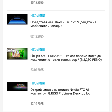
19.12.2025
HICOMMENT
Представяме Galaxy Z TriFold: бъдещето на
мобилните иновации
02.12.2025
HICOMMENT
Philips 55OLED820/12 – какво повече може да
иска човек от един телевизор? (ВИДЕО РЕВЮ)
23.09.2025
HICOMMENT
Открий силата на новите Nvidia RTX AI
компютри: G:RIGS ProLine в Desktop.bg
13.10.2025