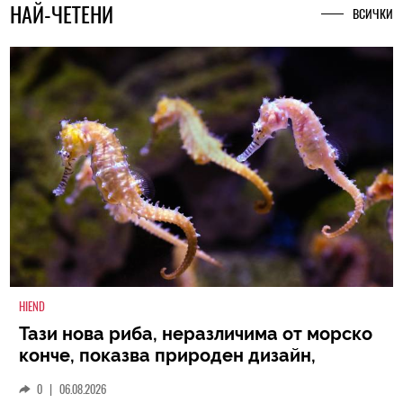
НАЙ-ЧЕТЕНИ
ВСИЧКИ
HIEND
Тази нова риба, неразличима от морско
конче, показва природен дизайн,
основан на уникалност и заемки
0
|
06.08.2026