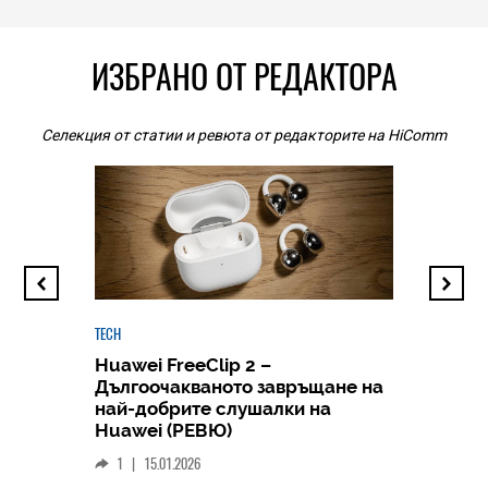
ИЗБРАНО ОТ РЕДАКТОРА
Селекция от статии и ревюта от редакторите на HiComm
TECH
Huawei FreeClip 2 –
Дългоочакваното завръщане на
HICOMME
най-добрите слушалки на
Следв
Huawei (РЕВЮ)
смар
1
|
15.01.2026
личен