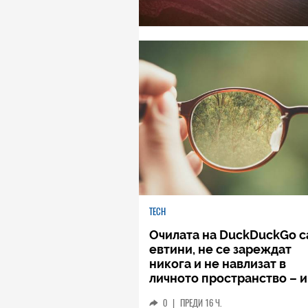
TECH
Очилата на DuckDuckGo с
евтини, не се зареждат
никога и не навлизат в
личното пространство – и
вашето, и чуждото
0
|
ПРЕДИ 16 Ч.