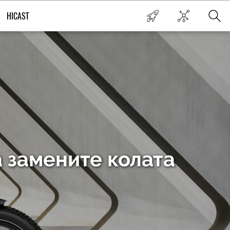
HICAST
а замените колата