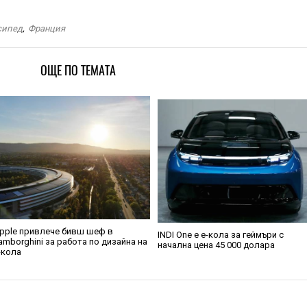
сипед
,
Франция
ОЩЕ ПО ТЕМАТА
pple привлече бивш шеф в
INDI One е е-кола за геймъри с
amborghini за работа по дизайна на
начална цена 45 000 долара
-кола