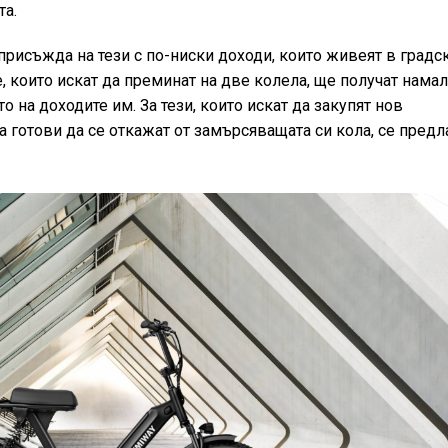
та.
присъжда на тези с по-ниски доходи, които живеят в градс
е, които искат да преминат на две колела, ще получат нама
 на доходите им. За тези, които искат да закупят нов
а готови да се откажат от замърсяващата си кола, се предл