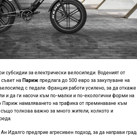
и субсидии за електрически велосипеди. Воденият от
и съвет на
Париж
предлага до 500 евро за закупуване на
елосипед с педали. Франция работи усилено, за да откаже
и и да ги насочи към по-малки и по-екологични форми на
то Париж намаляването на трафика от преминаване към
 също толкова важно за много жители, колкото и
реда.
 Ан Идалго предприе агресивен подход, за да направи град