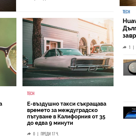
TECH
Huaw
Дъл
зав
слу
1
|
TECH
а
Е-въздушно такси съкращава
времето за междуградско
пътуване в Калифорния от 35
до едва 9 минути
0
|
ПРЕДИ 17 Ч.