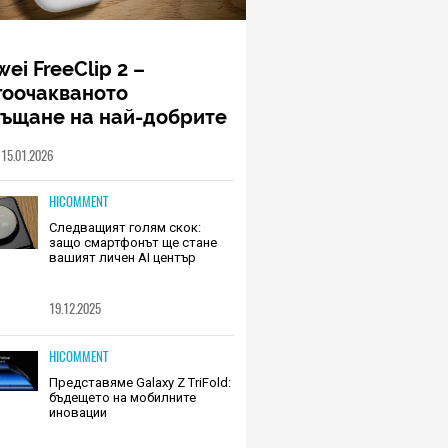
ei FreeClip 2 –
гоочакваното
ръщане на най-добрите
шалки на Huawei (РЕВЮ)
15.01.2026
HICOMMENT
Следващият голям скок:
защо смартфонът ще стане
вашият личен AI център
19.12.2025
HICOMMENT
Представяме Galaxy Z TriFold:
бъдещето на мобилните
иновации