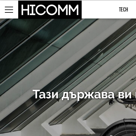
TECH
Тази държава ви 