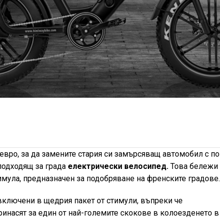
евро, за да замените стария си замърсяващ автомобил с по
-подходящ за града
електрически велосипед.
Това бележи
имула, предназначен за подобряване на френските градове.
включени в щедрия пакет от стимули, въпреки че
инасят за един от най-големите скокове в колоезденето в