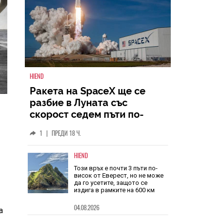
HIEND
Ракета на SpaceX ще се
разбие в Луната със
скорост седем пъти по-
голяма от скоростта на
1
|
ПРЕДИ 18 Ч.
звука
HIEND
Този връх е почти 3 пъти по-
висок от Еверест, но не може
да го усетите, защото се
издига в рамките на 600 км
04.08.2026
а