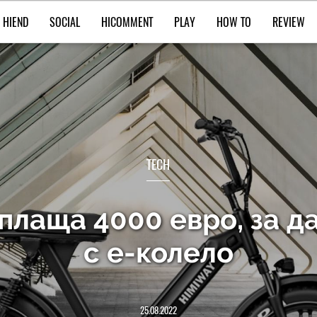
HIEND
SOCIAL
HICOMMENT
PLAY
HOW TO
REVIEW
TECH
плаща 4000 евро, за д
с е-колело
25.08.2022