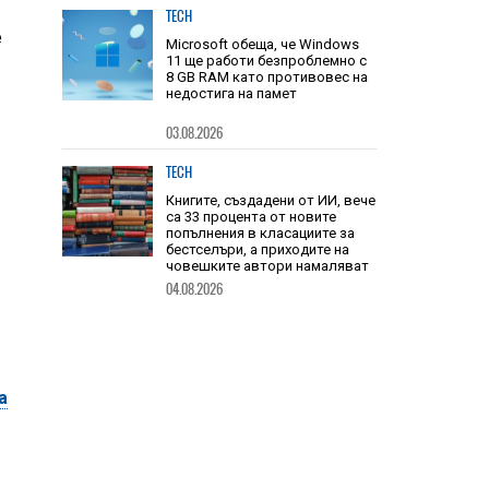
TECH
е
Microsoft обеща, че Windows
11 ще работи безпроблемно с
8 GB RAM като противовес на
недостига на памет
03.08.2026
TECH
Книгите, създадени от ИИ, вече
са 33 процента от новите
попълнения в класациите за
бестселъри, а приходите на
човешките автори намаляват
04.08.2026
а