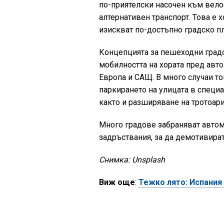
по-приятелски насочен към вело
алтернативен транспорт. Това е х
изискват по-достъпно градско п
Концепцията за пешеходни градо
мобилността на хората пред авто
Европа и САЩ. В много случаи то
паркирането на улицата в специ
както и разширяване на тротоар
Много градове забраняват автом
задръствания, за да демотивира
Снимка: Unsplash
Виж още
:
Тежко лято: Испания