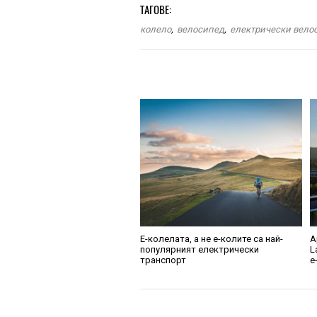
ТАГОВЕ:
колело
,
велосипед
,
електрически вело
Е-колелата, а не е-колите са най-
A
популярният електрически
L
транспорт
е