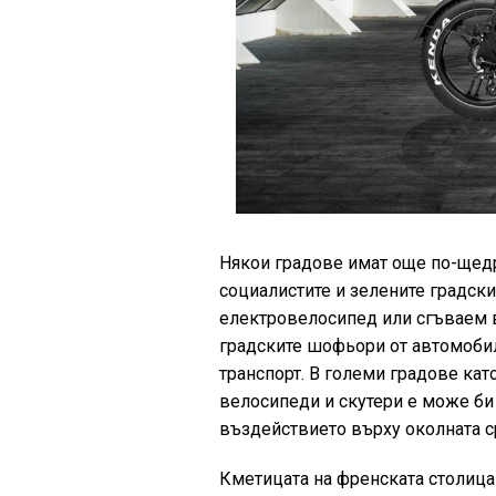
Някои градове имат още по-щедр
социалистите и зелените градск
електровелосипед или сгъваем в
градските шофьори от автомобил
транспорт. В големи градове ка
велосипеди и скутери е може би
въздействието върху околната с
Кметицата на френската столица