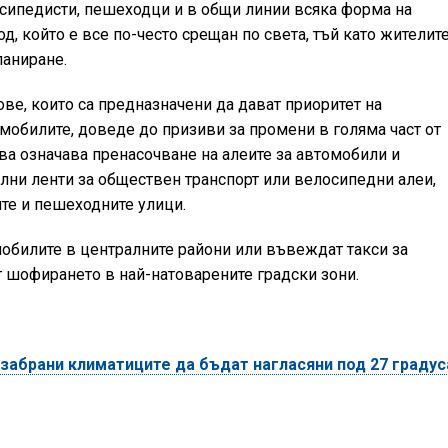
сипедисти, пешеходци и в общи линии всяка форма на
од, който е все по-често срещан по света, тъй като жителит
ланиране.
ве, които са предназначени да дават приоритет на
мобилите, доведе до призиви за промени в голяма част от
ва означава пренасочване на алеите за автомобили и
ални ленти за обществен транспорт или велосипедни алеи,
ите и пешеходните улици.
обилите в централните райони или въвеждат такси за
т шофирането в най-натоварените градски зони.
 забрани климатиците да бъдат нагласяни под 27 градус