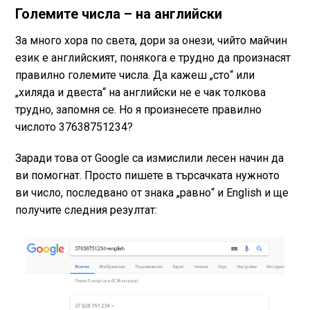
Големите числа – на английски
За много хора по света, дори за онези, чийто майчин
език е английският, понякога е трудно да произнасят
правилно големите числа. Да кажеш „сто“ или
„хиляда и двеста“ на английски не е чак толкова
трудно, запомня се. Но я произнесете правилно
числото 37638751234?
Заради това от Google са измислили лесен начин да
ви помогнат. Просто пишете в търсачката нужното
ви число, последвано от знака „равно“ и English и ще
получите следния резултат: