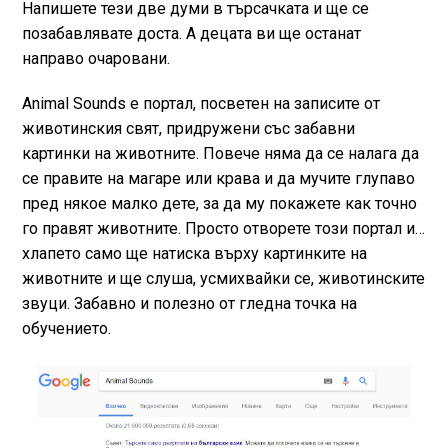
Напишете тези две думи в търсачката и ще се
позабавлявате доста. А децата ви ще останат
направо очаровани.
Animal Sounds е портал, посветен на записите от
животинския свят, придружени със забавни
картинки на животните. Повече няма да се налага да
се правите на магаре или крава и да мучите глупаво
пред някое малко дете, за да му покажете как точно
го правят животните. Просто отворете този портал и…
хлапето само ще натиска върху картинките на
животните и ще слуша, усмихвайки се, животинските
звуци. Забавно и полезно от гледна точка на
обучението.