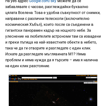
На уеб адрес
Google.com/sky
можете да се
забавлявате с часове, разглеждайки буквално
цялата Вселена. Това е удобна съвкупност от снимки,
направени с различни телескопи (включително
космическия Хъбъл), които после са съединени в
гигантски панорамен кадър на нощното небе. За
улеснение на любителите астрономи там са извадени
и преки пътища на най-известните обекти в небето,
така че да ги отворите и разгледате с един клик.
Искате да разгледате мъглявината М1? Няма
проблем и няма нужда да я търсите – има я налична
на един клик разстояние.