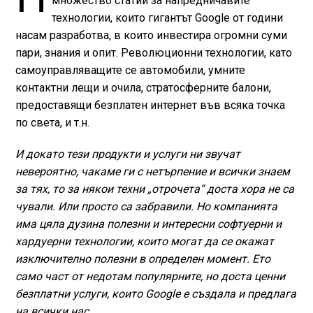
множество статии за напредничавите
технологии, които гигантът Google от години
насам разработва, в които инвестира огромни суми
пари, знания и опит. Революционни технологии, като
самоуправляващите се автомобили, умните
контактни лещи и очила, стратосферните балони,
предоставящи безплатен интернет във всяка точка
по света, и т.н.
И докато тези продукти и услуги ни звучат
невероятно, чакаме ги с нетърпение и всички знаем
за тях, то за някои техни „отрочета“ доста хора не са
чували. Или просто са забравили. Но компанията
има цяла дузина полезни и интересни софтуерни и
хардуерни технологии, които могат да се окажат
изключително полезни в определен момент. Ето
само част от недотам популярните, но доста ценни
безплатни услуги, които Google е създала и предлага
на всички нас.