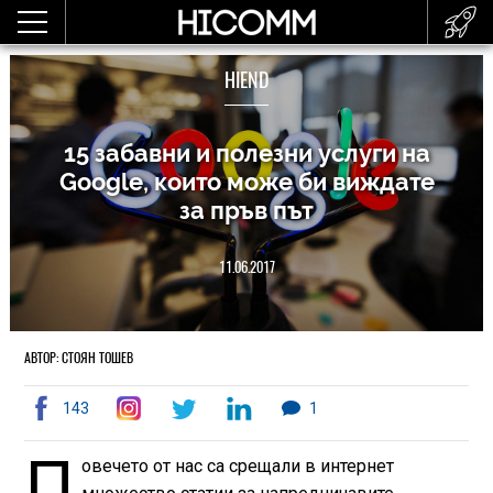
HIEND
15 забавни и полезни услуги на
Google, които може би виждате
за пръв път
11.06.2017
АВТОР: СТОЯН ТОШЕВ
143
1
П
овечето от нас са срещали в интернет