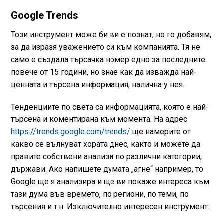
Google Trends
Този инструмент може би ви е познат, но го добавям,
за да изразя уважението си към компанията. Тя не
само е създала търсачка номер едно за последните
повече от 15 години, но знае как да изважда най-
ценната и търсена информация, налична у нея.
Тенденциите по света са информацията, която е най-
търсена и коментирана към момента. На адрес
https://trends.google.com/trends/
ще намерите от
какво се вълнуват хората днес, както и можете да
правите собствени анализи по различни категории,
държави. Ако напишете думата „агне“ например, то
Google ще я анализира и ще ви покаже интереса към
тази дума във времето, по региони, по теми, по
търсения и т.н. Изключително интересен инструмент.