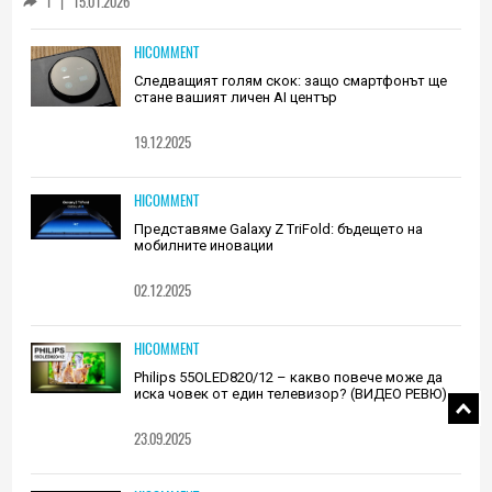
1
|
15.01.2026
HICOMMENT
Следващият голям скок: защо смартфонът ще
стане вашият личен AI център
19.12.2025
HICOMMENT
Представяме Galaxy Z TriFold: бъдещето на
мобилните иновации
02.12.2025
HICOMMENT
Philips 55OLED820/12 – какво повече може да
иска човек от един телевизор? (ВИДЕО РЕВЮ)
23.09.2025