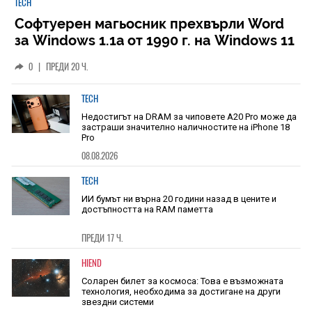
TECH
Софтуерен магьосник прехвърли Word
за Windows 1.1a от 1990 г. на Windows 11
0
|
ПРЕДИ 20 Ч.
TECH
Недостигът на DRAM за чиповете A20 Pro може да
застраши значително наличностите на iPhone 18
Pro
08.08.2026
TECH
ИИ бумът ни върна 20 години назад в цените и
достъпността на RAM паметта
ПРЕДИ 17 Ч.
HIEND
Соларен билет за космоса: Това е възможната
технология, необходима за достигане на други
звездни системи