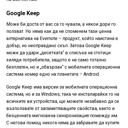
Google Keep
Може би доста от вас са го чували, а някои дори го
ползват. Но няма как да не споменем тази ценна
алтернатива на Evernote – продукт, който наистина е
добър, но неоправдано скъп. Затова Google Keep
може да удари „десетката“ в списъка на стотици
хиляди потребители, защото е не само тотално
безплатен, но и „обвързан“ с мобилната операционна
система номер едно на планетата – Android.
Google Keep има версии за мобилната операционна
система, но и за Windows, така че инсталирайки го на
всичките ви устройства, ще можете незабавно да се
възползвате от запаметяващите свойства, както и
безценната мигновена синхронизация помежду им.
С негова помощ никога няма да забравите да купите