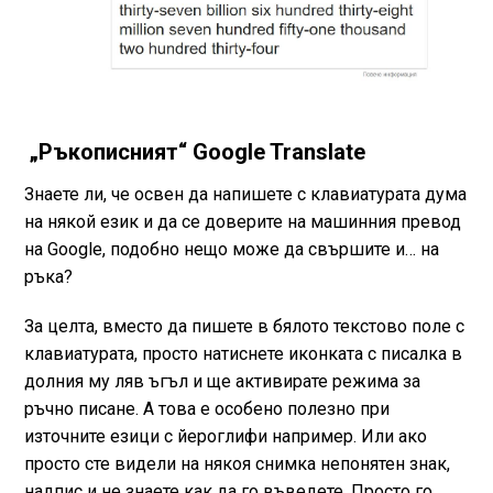
„Ръкописният“ Google Translate
Знаете ли, че освен да напишете с клавиатурата дума
на някой език и да се доверите на машинния превод
на Google, подобно нещо може да свършите и… на
ръка?
За целта, вместо да пишете в бялото текстово поле с
клавиатурата, просто натиснете иконката с писалка в
долния му ляв ъгъл и ще активирате режима за
ръчно писане. А това е особено полезно при
източните езици с йероглифи например. Или ако
просто сте видели на някоя снимка непонятен знак,
надпис и не знаете как да го въведете. Просто го…