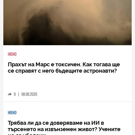
HIEND
Прахът на Марс е токсичен. Как тогава ще
се справят с него бъдещите астронавти?
0
|
08.08.2026
HIEND
Трябва ли да се доверяваме на ИИ в
търсенето на извънземен живот? Учените