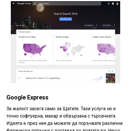
Google Express
За жалост засега само за Щатите. Тази услуга не е
точно софтуерна, макар и обвързана с търсачката.
Идеята е през нея да можете да поръчвате различни
физически поръчки с доставка до вратата ви. Нещо