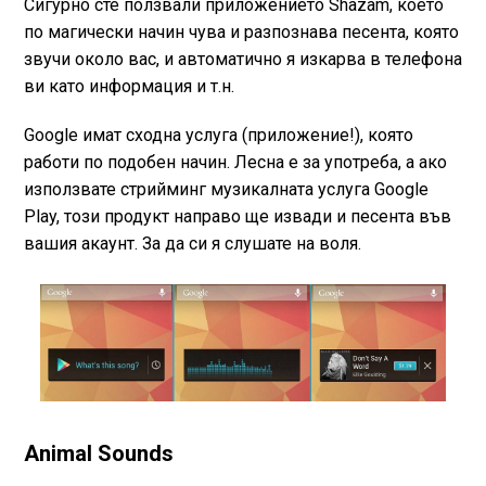
Сигурно сте ползвали приложението Shazam, което
по магически начин чува и разпознава песента, която
звучи около вас, и автоматично я изкарва в телефона
ви като информация и т.н.
Google имат сходна услуга (приложение!), която
работи по подобен начин. Лесна е за употреба, а ако
използвате стрийминг музикалната услуга Google
Play, този продукт направо ще извади и песента във
вашия акаунт. За да си я слушате на воля.
Animal Sounds