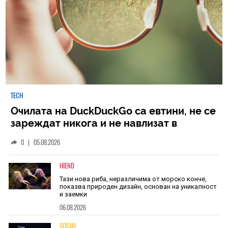
TECH
Очилата на DuckDuckGo са евтини, не се
зареждат никога и не навлизат в
личното пространство – и вашето, и
0
|
05.08.2026
чуждото
HIEND
Тази нова риба, неразличима от морско конче,
показва природен дизайн, основан на уникалност
и заемки
06.08.2026
SOCIAL