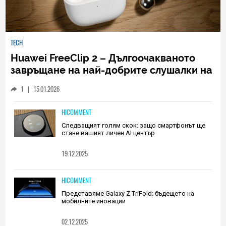
TECH
Huawei FreeClip 2 – Дългоочакваното
завръщане на най-добрите слушалки на
Huawei (РЕВЮ)
1
|
15.01.2026
HICOMMENT
Следващият голям скок: защо смартфонът ще
стане вашият личен AI център
19.12.2025
HICOMMENT
Представяме Galaxy Z TriFold: бъдещето на
мобилните иновации
02.12.2025