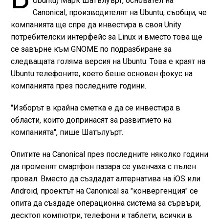
Ubuntu) Марк Шатълуърт, основател на
Canonical, производителят на Ubuntu, съобщи, че
компанията ще спре да инвестира в своя Unity
потребителски интерфейс за Linux и вместо това ще
се завърне към GNOME по подразбиране за
следващата голяма версия на Ubuntu. Това е краят на
Ubuntu телефоните, което беше основен фокус на
компанията през последните години.
"Изборът в крайна сметка е да се инвестира в
области, които допринасят за развитието на
компанията", пише Шатълуърт.
Опитите на Canonical през последните няколко години
да променят смартфон пазара се увенчаха с пълен
провал. Вместо да създадат алтернатива на iOS или
Android, проектът на Canonical за "конвергенция" се
опита да създаде операционна система за сървъри,
десктоп компютри, телефони и таблети, всички в