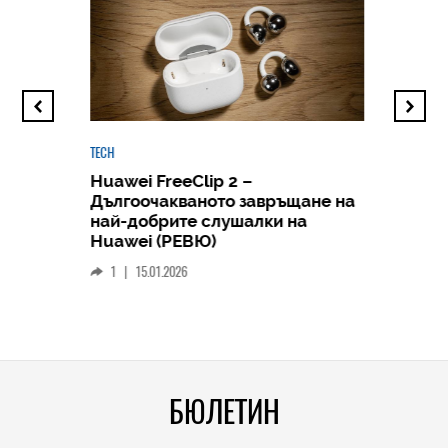
TECH
Huawei FreeClip 2 –
Дългоочакваното завръщане на
HICOMME
най-добрите слушалки на
Следв
Huawei (РЕВЮ)
смар
1
|
15.01.2026
личен
0
|
БЮЛЕТИН