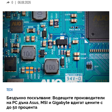
0
|
06.08.2026
TECH
Бездънно поскъпване: Водещите производители
на РС дъна Asus, MSI и Gigabyte вдигат цените с
до 50 процента