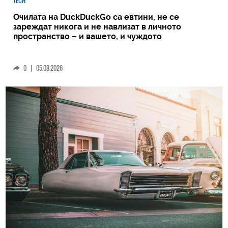
TECH
Очилата на DuckDuckGo са евтини, не се
зареждат никога и не навлизат в личното
пространство – и вашето, и чуждото
0
|
05.08.2026