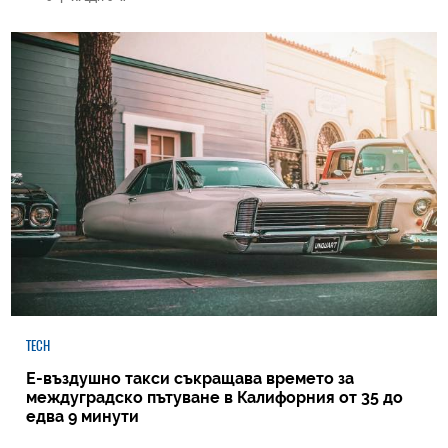
TECH
Е-въздушно такси съкращава времето за
междуградско пътуване в Калифорния от 35 до
едва 9 минути