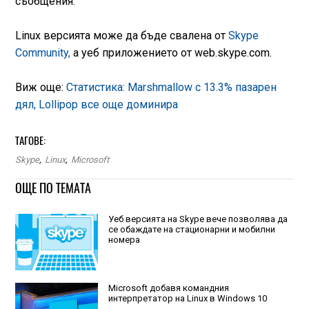
съобщения.
Linux версията може да бъде свалена от
Skype
Community,
а уеб приложението от web.skype.com.
Виж още:
Статистика: Marshmallow с 13.3% пазарен
дял, Lollipop все още доминира
ТАГОВЕ:
Skype
,
Linux
,
Microsoft
ОЩЕ ПО ТЕМАТА
Уеб версията на Skype вече позволява да
се обаждате на стационарни и мобилни
номера
Microsoft добавя командния
интерпретатор на Linux в Windows 10