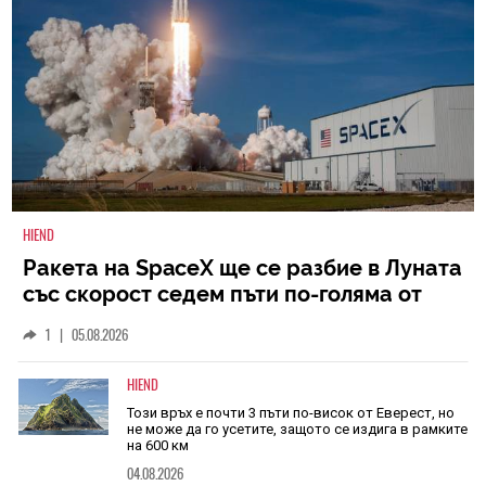
HIEND
Ракета на SpaceX ще се разбие в Луната
със скорост седем пъти по-голяма от
скоростта на звука
1
|
05.08.2026
HIEND
Този връх е почти 3 пъти по-висок от Еверест, но
не може да го усетите, защото се издига в рамките
на 600 км
04.08.2026