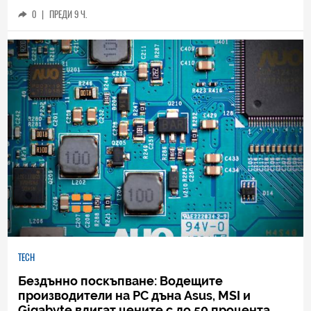
0
|
ПРЕДИ 9 Ч.
TECH
Бездънно поскъпване: Водещите
производители на РС дъна Asus, MSI и
Gigabyte вдигат цените с до 50 процента