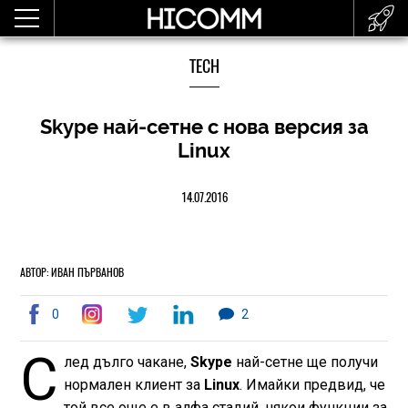
TECH
Skype най-сетне с нова версия за
Linux
14.07.2016
АВТОР: ИВАН ПЪРВАНОВ
0
2
С
лед дълго чакане,
Skype
най-сетне ще получи
нормален клиент за
Linux
. Имайки предвид, че
той все още е в алфа стадий, някои функции за