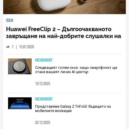
TECH
Huawei FreeClip 2 – Дългоочакваното
завръщане на най-добрите слушалки на
Huawei (РЕВЮ)
1
|
15.01.2026
HICOMMENT
Следващият голям скок: защо смартфонът ще
стане вашият личен AI център
19.12.2025
HICOMMENT
Представяме Galaxy Z TriFold: бъдещето на
мобилните иновации
02.12.2025