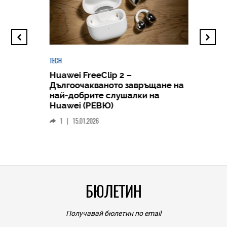
TECH
Huawei FreeClip 2 –
Дългоочакваното завръщане на
HICOMME
най-добрите слушалки на
Следв
Huawei (РЕВЮ)
смар
1
|
15.01.2026
личен
0
|
БЮЛЕТИН
Получавай бюлетин по email