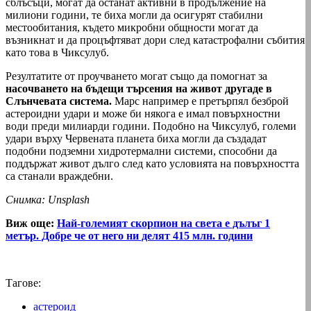
сблъсъци, могат да останат активни в продължение на
милиони години, те биха могли да осигурят стабилни
местообитания, където микробни общности могат да
възникнат и да процъфтяват дори след катастрофални събития
като това в Чиксулуб.
Резултатите от проучването могат също да помогнат за
насочването на бъдещи търсения на живот другаде в
Слънчевата система.
Марс например е претърпял безброй
астероидни удари и може би някога е имал повърхностни
води преди милиарди години. Подобно на Чиксулуб, големи
удари върху Червената планета биха могли да създадат
подобни подземни хидротермални системи, способни да
поддържат живот дълго след като условията на повърхността
са станали враждебни.
Снимка: Unsplash
Виж още:
Най-големият скорпион на света е дълъг 1
метър. Добре че от него ни делят 415 млн. години
Тагове:
астероид