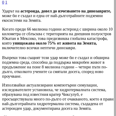
0
1
Ударът на
астероида, довел до изчезването на динозаврите,
може би е създал и една от най-дълготрайните подземни
екосистеми на Земята.
Когато преди 66 милиона години астероид с ширина около 10
километра се сблъсква с територията на днешния полуостров
Юкатан в Мексико, това предизвиква глобална катастрофа,
която
унищожава около 75% от живота на Земята,
включително всички нептичи динозаври.
Въпреки това същият този удар може би е създал и обширна
подземна среда, способна да поддържа микробен живот в
продължение на поне 8 милиона години – четири пъти по-
дълго, отколкото учените са смятали досега, според ново
проучване.
Използвайки актуализирани компютърни симулации,
изследователите установиха, че хидротермалната система,
образувана под известния кратер Чиксулуб, е
просъществувала много по-дълго от очакваното, което я прави
най-дълготрайната хидротермална система, създадена от
астероиден удар, документирана досега на Земята.