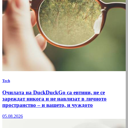
Tech
Очилата на DuckDuckGo са евтини, не се
зареждат никога и не навлизат в личното
пространство – и вашето, и чуждото
05.08.2026