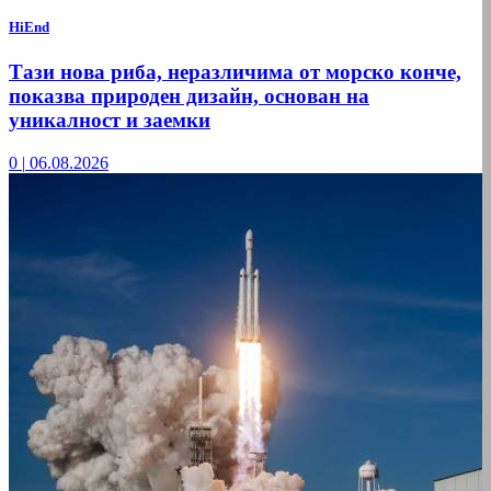
HiEnd
Тази нова риба, неразличима от морско конче,
показва природен дизайн, основан на
уникалност и заемки
0
|
06.08.2026