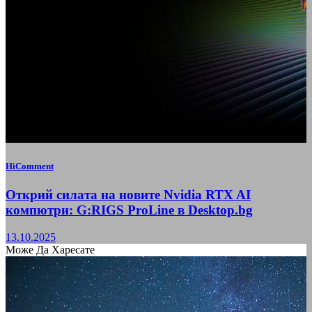
HiComment
Открий силата на новите Nvidia RTX AI
компютри: G:RIGS ProLine в Desktop.bg
13.10.2025
Може Да Харесате