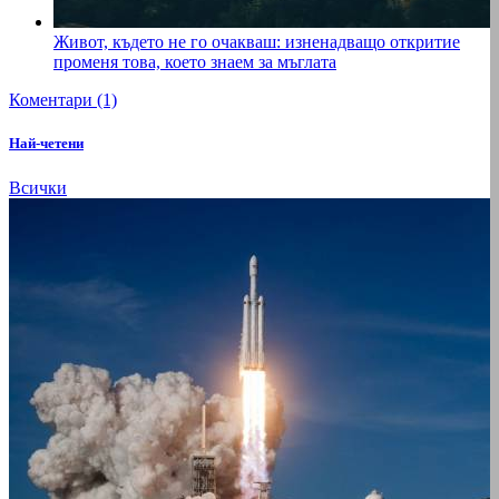
Живот, където не го очакваш: изненадващо откритие
променя това, което знаем за мъглата
Коментари (1)
Най-четени
Всички