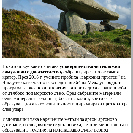
Новото проучване съчетава
усъвършенствани геоложки
симулации с доказателства,
събрани директно от самия
кратер. През 2016 г. учените пробиха „върховия пръстен“ на
Чиксулуб като част от експедиция 364 на Международната
програма за океански открития, като извадиха скални проби
от дълбоко под морското дъно. Сред събраните материали
беше минералът фелдшпат, богат на калий, който се е
образувал, докато горещи течности циркулираха през кратера
след удара.
Използвайки така наречените методи за аргон-аргоново
датиране, изследователите установиха, че тези минерали са се
образували в течение на изненадващо дълъг период,