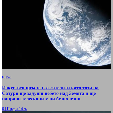
HiEnd
Изкуствен пръстен от сателити като този на
Сатурн ще задуши небето над Земята и ще
направи телескопите ни безполезни
0
|
Преди 14 ч.