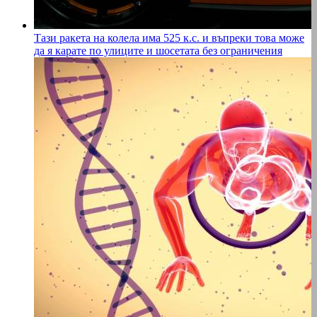
Тази ракета на колела има 525 к.с. и въпреки това може
да я карате по улиците и шосетата без ограничения