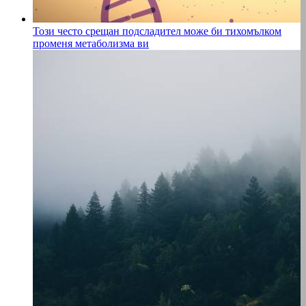
Този често срещан подсладител може би тихомълком
променя метаболизма ви