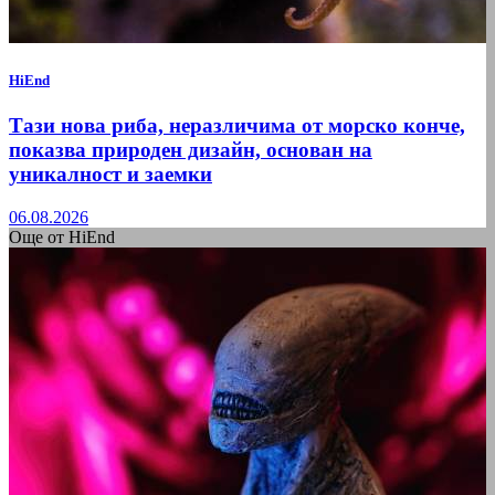
HiEnd
Тази нова риба, неразличима от морско конче,
показва природен дизайн, основан на
уникалност и заемки
06.08.2026
Още от HiEnd