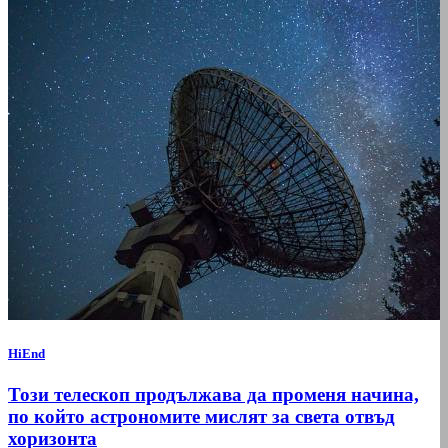
HiEnd
Този телескоп продължава да променя начина,
по който астрономите мислят за света отвъд
хоризонта