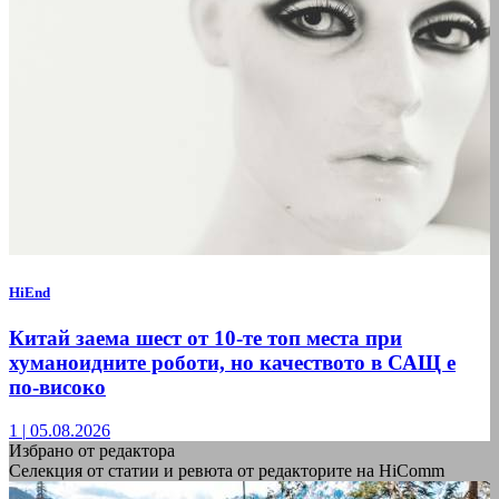
HiEnd
Китай заема шест от 10-те топ места при
хуманоидните роботи, но качеството в САЩ е
по-високо
1
|
05.08.2026
Избрано от редактора
Селекция от статии и ревюта от редакторите на HiComm