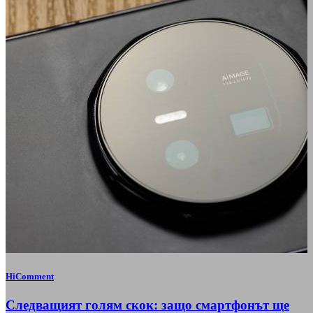
HiComment
Следващият голям скок: защо смартфонът ще