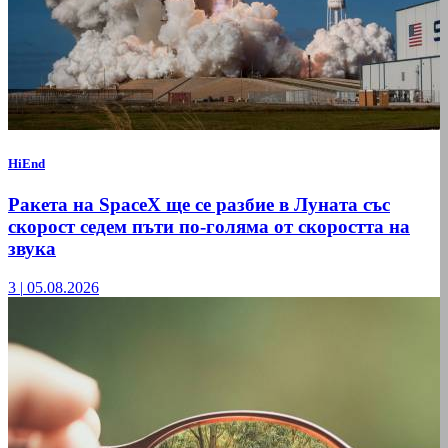
HiEnd
Ракета на SpaceX ще се разбие в Луната със
скорост седем пъти по-голяма от скоростта на
звука
3
|
05.08.2026