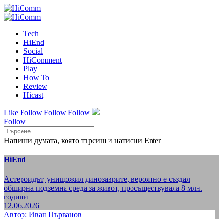
Tech
HiEnd
Social
HiComment
Play
How To
Review
Hicast
Like
Follow
Follow
Follow
Follow
Напиши думата, която търсиш и натисни Enter
HiEnd
Астероидът, унищожил динозаврите, вероятно е създал
обширна подземна среда за живот, просъществувала 8 млн.
години
12.06.2026
Автор: Иван Първанов