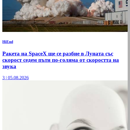
HiEnd
Ракета на SpaceX ще се разбие в Луната със
скорост седем пъти по-голяма от скоростта на
звука
3
|
05.08.2026