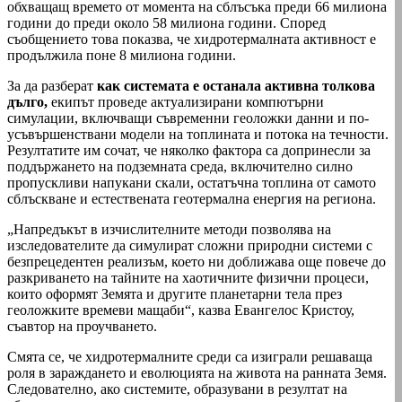
обхващащ времето от момента на сблъсъка преди 66 милиона
години до преди около 58 милиона години. Според
съобщението това показва, че хидротермалната активност е
продължила поне 8 милиона години.
За да разберат
как системата е останала активна толкова
дълго,
екипът проведе актуализирани компютърни
симулации, включващи съвременни геоложки данни и по-
усъвършенствани модели на топлината и потока на течности.
Резултатите им сочат, че няколко фактора са допринесли за
поддържането на подземната среда, включително силно
пропускливи напукани скали, остатъчна топлина от самото
сблъскване и естествената геотермална енергия на региона.
„Напредъкът в изчислителните методи позволява на
изследователите да симулират сложни природни системи с
безпрецедентен реализъм, което ни доближава още повече до
разкриването на тайните на хаотичните физични процеси,
които оформят Земята и другите планетарни тела през
геоложките времеви мащаби“, казва Евангелос Кристоу,
съавтор на проучването.
Смята се, че хидротермалните среди са изиграли решаваща
роля в зараждането и еволюцията на живота на ранната Земя.
Следователно, ако системите, образувани в резултат на