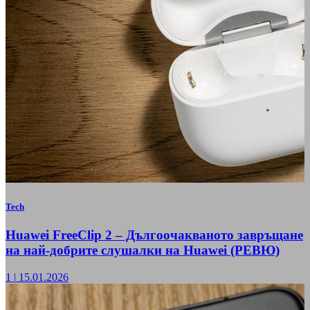
Tech
Huawei FreeClip 2 – Дългоочакваното завръщане
на най-добрите слушалки на Huawei (РЕВЮ)
1
|
15.01.2026