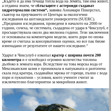
„Където и да има течаща топла вода на Земята, там има живот,
а отдавна знаем, че
сблъсъците с астероиди създават
хидротермални системи“,
заявява Аннамари Пикерсгил,
съавтор на проучването от Центъра за екологични
изследвания на шотландските университети (SUERC).
„Предишни изследвания, проведени в началото на 2000-те
години, сочеха, че системата, създадена от удара в Чиксулуб, е
просъществувала около два милиона години. Тези заключения
се основаваха на компютърни модели, които дори по онова
време се считаха за консервативни оценки, но все пак бяхме
изненадани от резултатите от нашето изследване.“
Ударът в Чиксулуб е изкопал
кратер с ширина почти 200
километра
и е освободил огромни количества топлина
дълбоко в земната кора. Вследствие на това морска вода от
Мексиканския залив е проникнала в напуканата и разтопена
скала под кратера, създавайки мрежа от горещи, пълни с вода
пори и пукнатини – условия, които учените считат за
изключително благоприятни за микробния живот.