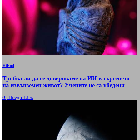
HiEnd
Трябва ли да се доверяваме на ИИ в търсенето
на извънземен живот? Учените не са убедени
0
|
Преди 13 ч.