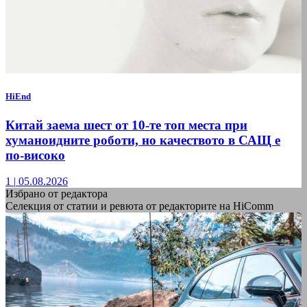
HiEnd
Китай заема шест от 10-те топ места при
хуманоидните роботи, но качеството в САЩ е
по-високо
1
|
05.08.2026
Избрано от редактора
Селекция от статии и ревюта от редакторите на HiComm