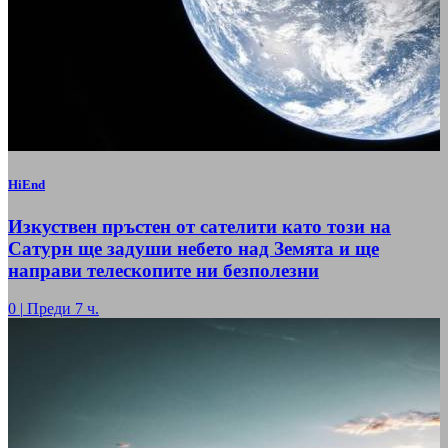
HiEnd
Изкуствен пръстен от сателити като този на
Сатурн ще задуши небето над Земята и ще
направи телескопите ни безполезни
0
|
Преди 7 ч.