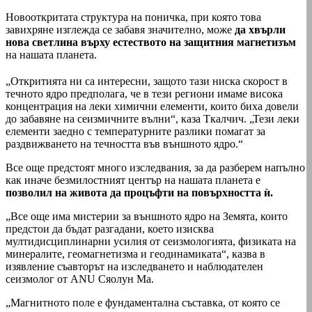
Новооткритата структура на поничка, при която това
завихряне изглежда се забавя значително, може
да хвърли
нова светлина върху естеството на защитния магнетизъм
на нашата планета.
„Откритията ни са интересни, защото тази ниска скорост в
течното ядро предполага, че в тези региони имаме висока
концентрация на леки химични елементи, които биха довели
до забавяне на сеизмичните вълни“, каза Ткалчич. „Тези леки
елементи заедно с температурните разлики помагат за
раздвижването на течността във външното ядро.“
Bсе още предстоят много изследвания, за да разберем напълно
как иначе безмилостният център на нашата планета е
позволил на живота да процъфти на повърхността ѝ.
„Все още има мистерии за външното ядро на Земята, които
предстои да бъдат разгадани, което изисква
мултидисциплинарни усилия от сеизмологията, физиката на
минералите, геомагнетизма и геодинамиката“, казва в
изявление съавторът на изследването и наблюдателен
сеизмолог от ANU Сяолун Ма.
„Магнитното поле е фундаментална съставка, от която се