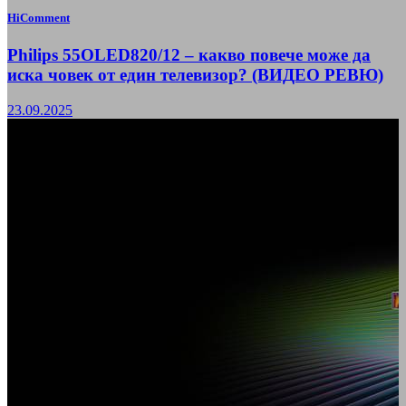
HiComment
Philips 55OLED820/12 – какво повече може да
иска човек от един телевизор? (ВИДЕО РЕВЮ)
23.09.2025