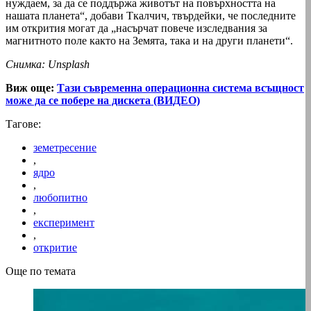
нуждаем, за да се поддържа животът на повърхността на
нашата планета“, добави Ткалчич, твърдейки, че последните
им открития могат да „насърчат повече изследвания за
магнитното поле както на Земята, така и на други планети“.
Снимка: Unsplash
Виж още:
Тази съвременна операционна система всъщност
може да се побере на дискета (ВИДЕО)
Тагове:
земетресение
,
ядро
,
любопитно
,
експеримент
,
откритие
Още по темата