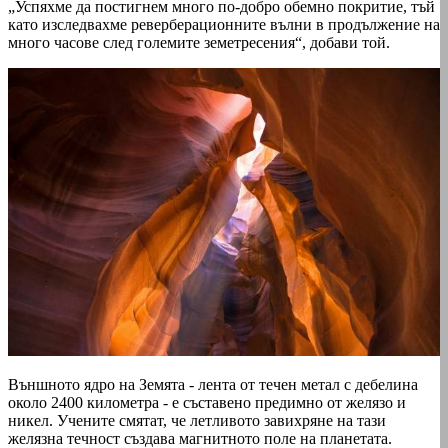
„Успяхме да постигнем много по-добро обемно покритие, тъй
като изследвахме реверберационните вълни в продължение на
много часове след големите земетресения“, добави той.
Външното ядро на Земята - лента от течен метал с дебелина
около 2400 километра - е съставено предимно от желязо и
никел. Учените смятат, че летливото завихряне на тази
желязна течност създава магнитното поле на планетата.