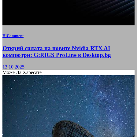
HiComment
Открий силата на новите Nvidia RTX AI
компютри: G:RIGS ProLine в Desktop.bg
13.10.2025
Може Да Харесате