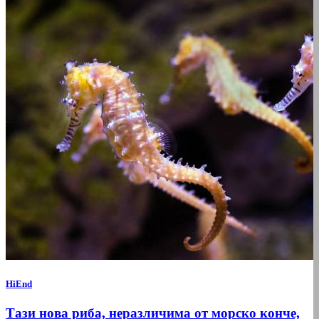
HiEnd
Тази нова риба, неразличима от морско конче,