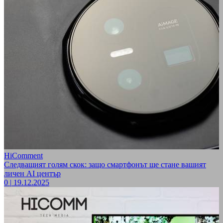
HiComment
Следващият голям скок: защо смартфонът ще стане вашият
личен AI център
0
|
19.12.2025