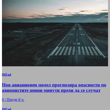
HiEnd
Нов авиационен модел прогнозира опасности по
авиопистите ценни минути преди да се случат
0
|
Преди 8 ч.
HiEnd