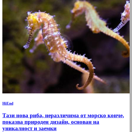
HiEnd
Тази нова риба, неразличима от морско конче,
показва природен дизайн, основан на
уникалност и заемки