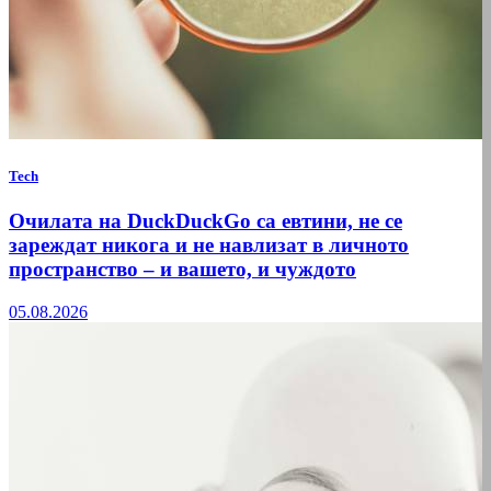
Tech
Очилата на DuckDuckGo са евтини, не се
зареждат никога и не навлизат в личното
пространство – и вашето, и чуждото
05.08.2026