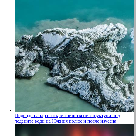
Подводен апарат откри тайнствени структури под
ледените води на Южния полюс и после изчезна