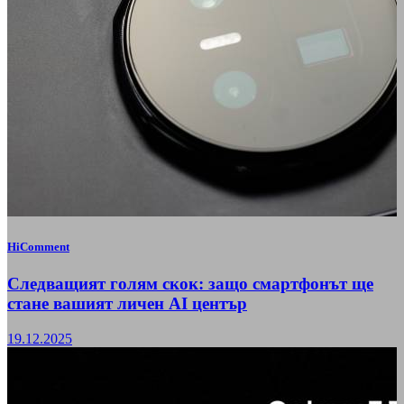
HiComment
Следващият голям скок: защо смартфонът ще
стане вашият личен AI център
19.12.2025