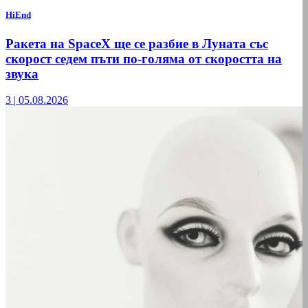
HiEnd
Ракета на SpaceX ще се разбие в Луната със
скорост седем пъти по-голяма от скоростта на
звука
3
|
05.08.2026