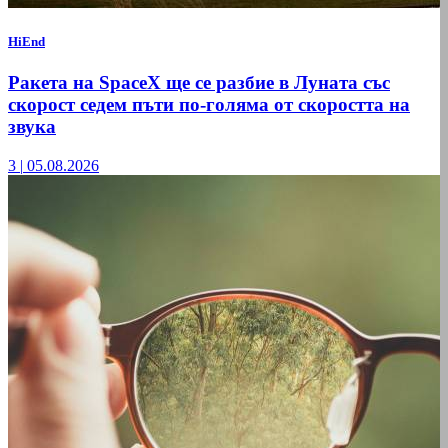
HiEnd
Ракета на SpaceX ще се разбие в Луната със
скорост седем пъти по-голяма от скоростта на
звука
3
|
05.08.2026