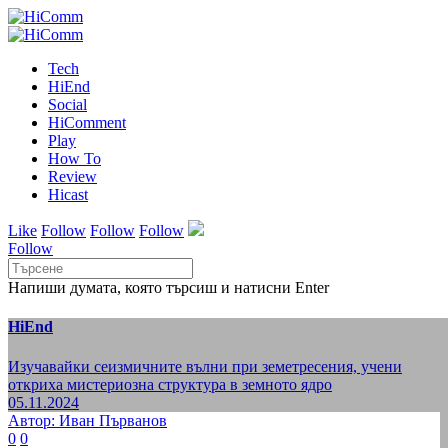
Tech
HiEnd
Social
HiComment
Play
How To
Review
Hicast
Like
Follow
Follow
Follow
Follow
Напиши думата, която търсиш и натисни Enter
HiEnd
Изучавайки сеизмичните вълни при земетресения, учени
откриха мистериозна структура в земното ядро
05.11.2024
Автор: Иван Първанов
0
0