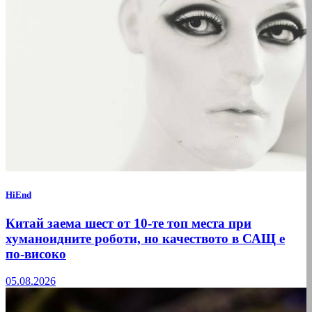
HiEnd
Китай заема шест от 10-те топ места при
хуманоидните роботи, но качеството в САЩ е
по-високо
05.08.2026