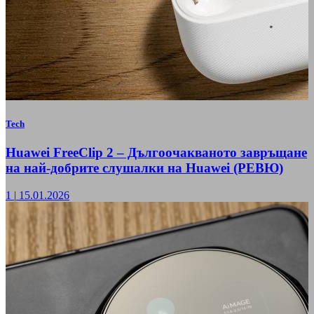
Tech
Huawei FreeClip 2 – Дългоочакваното завръщане
на най-добрите слушалки на Huawei (РЕВЮ)
1
|
15.01.2026