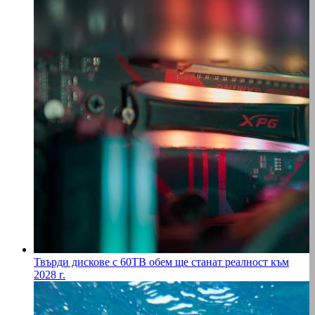
Твърди дискове с 60TB обем ще станат реалност към
2028 г.