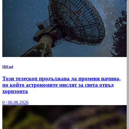
HiEnd
Този телескоп продължава да променя начина,
по който астрономите мислят за света отвъд
хоризонта
0
|
06.08.2026