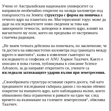
Учени от Австралийския национален университет са
направили необичайно откритие на хиляди километри под
повърхността на Земята:
структура с форма на поничка
в
течното ядро на планетата ни. Мистериозният торус може да
даде на изследователите нови сведения за това как
завихрените течности, затворени в земното ядро, влияят на
магнитното му поле, което ни предпазва от екстремната
слънчева радиация.
„Не знаем точната дебелина на поничката, но заключихме, че
тя достига на няколкостотин километра под границата между
ядрото и мантията“, казва в изявление съавторът на
изследването и геофизик от ANU Хървое Ткалчич. Както е
описано в нова статия, публикувана в списание Science
Advances, за да направят откритието си, учените са
изследвали затихващите ударни вълни при земетресения.
„Своеобразната структура оставаше скрита досега, тъй като
предишните изследвания събираха данни с по-малко обемно
покритие на външното ядро, като наблюдаваха вълни, които
обикновено бяха ограничени в рамките на един час след
времето на възникване на големите земетресения“, обяснява
Ткалчич.