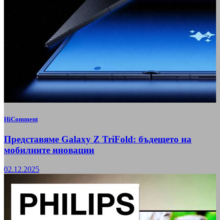
HiComment
Представяме Galaxy Z TriFold: бъдещето на
мобилните иновации
02.12.2025