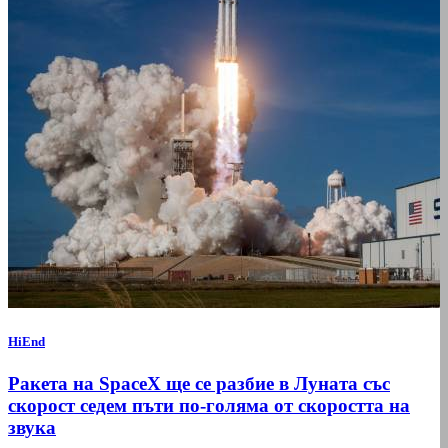
HiEnd
Ракета на SpaceX ще се разбие в Луната със
скорост седем пъти по-голяма от скоростта на
звука