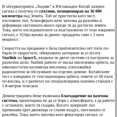
В обсерваторията „Лидзян“ в Югозападен Китай лазерен
сигнал е получен от
спътник, позициониран на 36 000
километра
над Земята. Той не пристигна като чист,
постоянен лъч. Атмосферата вече започва да разсейва и
деформира светлината много преди тя да достигне земята.
Това, което изследователите са възстановили от този изкривен
сигнал, е 1Gbps връзка за данни, предадена само с 2 вата
мощност.
Скоростта на предаване е била приблизително пет пъти по-
бърза от скоростите, обикновено цитирани за услугата
Starlink
на
SpaceX,
въпреки че двете системи са построени за
различни цели. Starlink работи от ниска околоземна орбита, на
няколкостотин километра височина, използвайки
радиоантени за обслужване на отделни домове. Китайският
тест е извършен от геостационарна орбита, повече от 60 пъти
по-висока, и е разчитал на специализирана наземна станция с
1.8-метров телескоп.
Демонстрацията беше възможна
благодарение на наземна
система,
проектирана не да се бори с атмосферата, а да работи
с останките, които тя създава. Когато лазерният лъч
преминава през движещи се слоеве въздух, светлината се
разсейва. Това, което започва като фокусиран сигнал, се