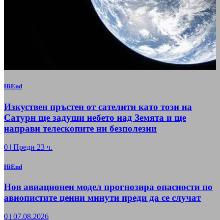
HiEnd
Изкуствен пръстен от сателити като този на
Сатурн ще задуши небето над Земята и ще
направи телескопите ни безполезни
0
|
Преди 23 ч.
HiEnd
Нов авиационен модел прогнозира опасности по
авиопистите ценни минути преди да се случат
0
|
07.08.2026