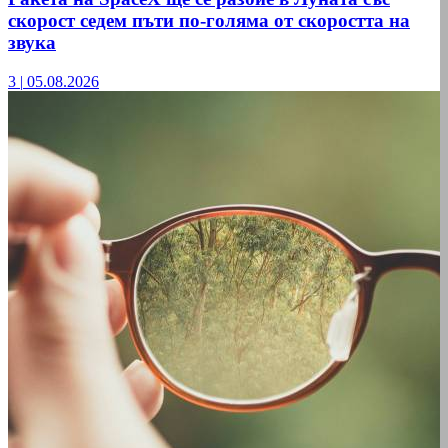
скорост седем пъти по-голяма от скоростта на
звука
3
|
05.08.2026