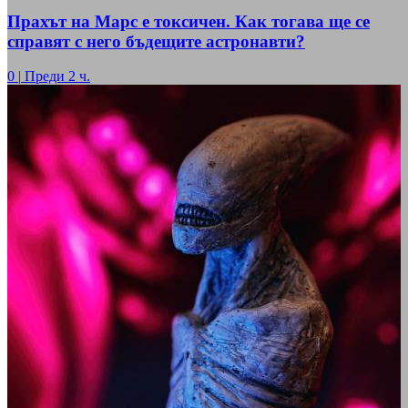
Прахът на Марс е токсичен. Как тогава ще се
справят с него бъдещите астронавти?
0
|
Преди 2 ч.