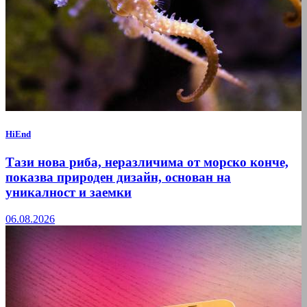
HiEnd
Тази нова риба, неразличима от морско конче,
показва природен дизайн, основан на
уникалност и заемки
06.08.2026