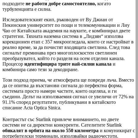
подходите
не работи добре самостоятелно,
когато
турбуленцията е силна.
Изследователският екип, ръководен от Ву Джиан от
Пекинския университет по пощи и телекомуникации и Лиу
Чао от Китайската академия на науките, е комбинирал двете
стратегии. Тяхната наземна система в „Лидзян“ използва
корекционен етап с 357 микроогледала, които се настройват в
реално време, за да почистят входящата светлина. След това
сигналът преминава през многоплоскостен светлинен
преобразувател, който го разделя на осем отделни канала.
Процесор
идентифицира трите най-силни канала
и
комбинира само тези за декодиране.
Този подход приема, че атмосферата ще повреди лъча. Вместо
да се опитва да възстанови сигнала до перфектна форма,
системата просто намери частите, които оцеляха, и ги
съедини. Делът на използваемия сигнал се увеличи от 72% на
91.1% според резултатите, публикувани в китайското
списание Acta Optica Sinica.
Контрастът със Starlink привлече вниманието, но двете
системи не са директни конкуренти. Сателитите Starlink
обикалят в орбита на около 550 километра
и комуникират с
потребителски терминали, използвайки радиочестоти.