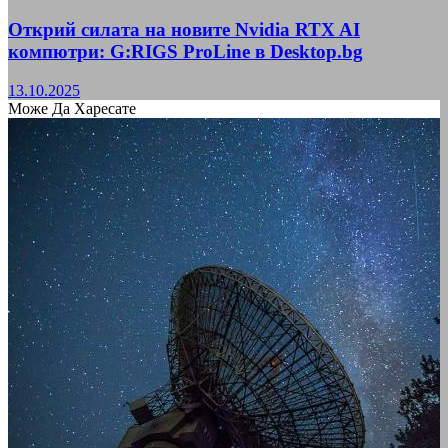
Открий силата на новите Nvidia RTX AI
компютри: G:RIGS ProLine в Desktop.bg
13.10.2025
Може Да Харесате