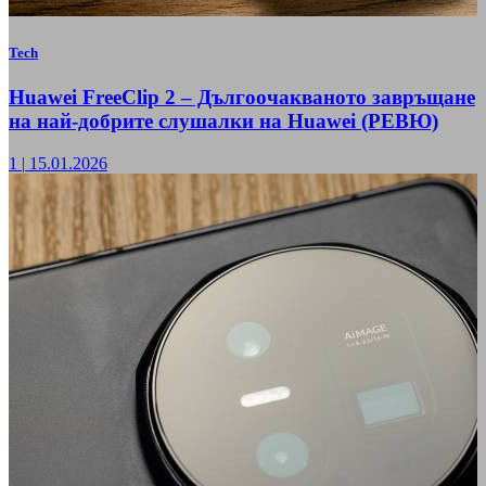
Tech
Huawei FreeClip 2 – Дългоочакваното завръщане
на най-добрите слушалки на Huawei (РЕВЮ)
1
|
15.01.2026