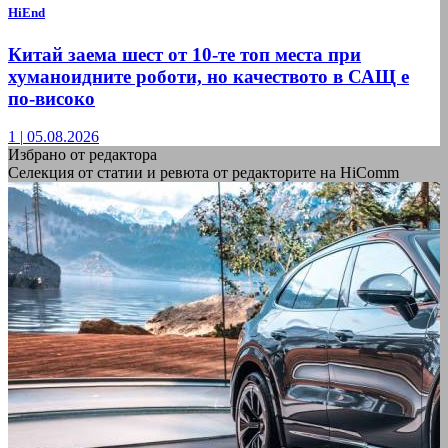
HiEnd
Китай заема шест от 10-те топ места при
хуманоидните роботи, но качеството в САЩ е
по-високо
1
|
05.08.2026
Избрано от редактора
Селекция от статии и ревюта от редакторите на HiComm