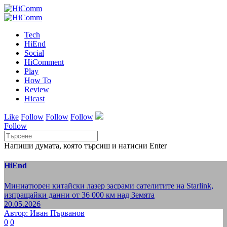
Tech
HiEnd
Social
HiComment
Play
How To
Review
Hicast
Like
Follow
Follow
Follow
Follow
Напиши думата, която търсиш и натисни Enter
HiEnd
Миниатюрен китайски лазер засрами сателитите на Starlink,
изпращайки данни от 36 000 км над Земята
20.05.2026
Автор: Иван Първанов
0
0