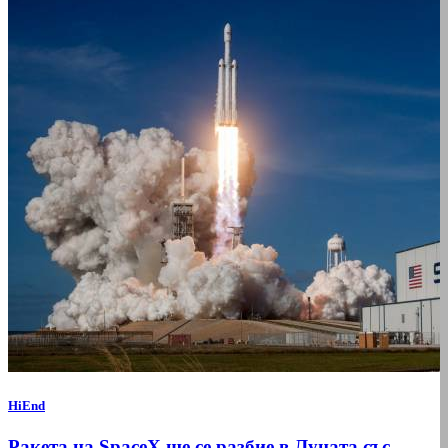
HiEnd
Ракета на SpaceX ще се разбие в Луната със