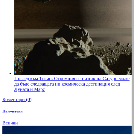
Поглед към Титан: Огромният спътник на Сатурн може
да бъде следващата ни космическа дестинация след
Луната и Марс
Коментари (0)
Най-четени
Всички