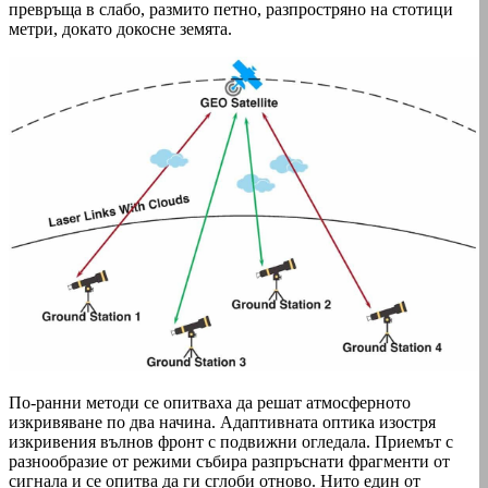
превръща в слабо, размито петно, разпростряно на стотици
метри, докато докосне земята.
По-ранни методи се опитваха да решат атмосферното
изкривяване по два начина. Адаптивната оптика изостря
изкривения вълнов фронт с подвижни огледала. Приемът с
разнообразие от режими събира разпръснати фрагменти от
сигнала и се опитва да ги сглоби отново. Нито един от