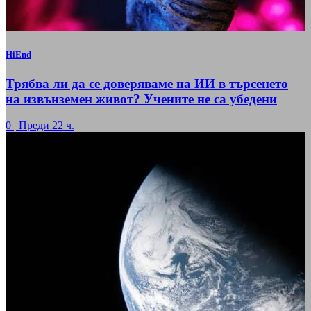
HiEnd
Трябва ли да се доверяваме на ИИ в търсенето
на извънземен живот? Учените не са убедени
0
|
Преди 22 ч.