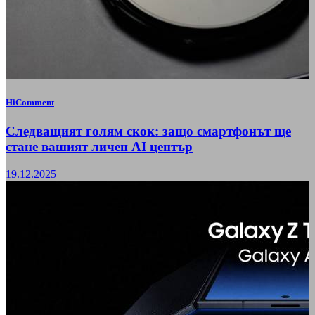
HiComment
Следващият голям скок: защо смартфонът ще
стане вашият личен AI център
19.12.2025