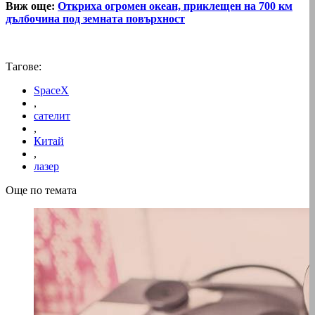
Виж още:
Oткриха огромен океан, приклещен на 700 км
дълбочина под земната повърхност
Тагове:
SpaceX
,
сателит
,
Китай
,
лазер
Още по темата