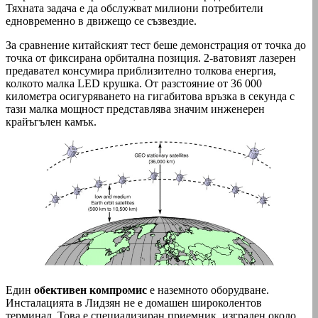
Тяхната задача е да обслужват милиони потребители
едновременно в движещо се съзвездие.
За сравнение китайският тест беше демонстрация от точка до
точка от фиксирана орбитална позиция. 2-ватовият лазерен
предавател консумира приблизително толкова енергия,
колкото малка LED крушка. От разстояние от 36 000
километра осигуряването на гигабитова връзка в секунда с
тази малка мощност представлява значим инженерен
крайъгълен камък.
Един
обективен компромис
е наземното оборудване.
Инсталацията в Лидзян не е домашен широколентов
терминал. Това е специализиран приемник, изграден около