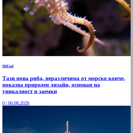
HiEnd
Тази нова риба, неразличима от морско конче,
показва природен дизайн, основан на
уникалност и заемки
0
|
06.08.2026