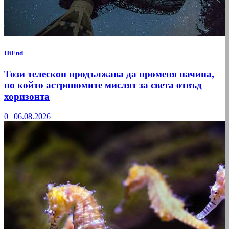
HiEnd
Този телескоп продължава да променя начина,
по който астрономите мислят за света отвъд
хоризонта
0
|
06.08.2026