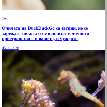
Tech
Очилата на DuckDuckGo са евтини, не се
зареждат никога и не навлизат в личното
пространство – и вашето, и чуждото
05.08.2026