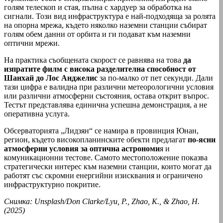
голям телескоп и стая, пълна с хардуер за обработка на
сигнали. Този вид инфраструктура е най-подходяща за ролята
на опорна мрежа, където няколко наземни станции събират
голям обем данни от орбита и ги подават към наземни
оптични мрежи.
На практика съобщената скорост се равнява на това
да
изпратите филм с висока разделителна способност от
Шанхай до Лос Анджелис
за по-малко от пет секунди. Дали
тази цифра е валидна при различни метеорологични условия
или различни атмосферни състояния, остава открит въпрос.
Тестът представлява единична успешна демонстрация, а не
оперативна услуга.
Обсерваторията „Лидзян“ се намира в провинция Юнан,
регион, където високопланинските обекти предлагат
по-ясни
атмосферни условия за оптична астрономи
я и
комуникационни тестове. Самото местоположение показва
стратегически интерес към наземни станции, които могат да
работят със скромни енергийни изисквания и ограничено
инфраструктурно покритие.
Снимка: Unsplash/Don Clarke/Lyu, P., Zhao, K., & Zhao, H.
(2025)