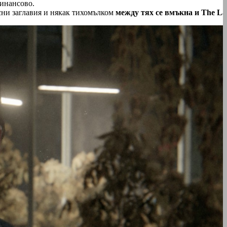
финансово.
есни заглавия и някак тихомълком
между тях се вмъкна и The Las