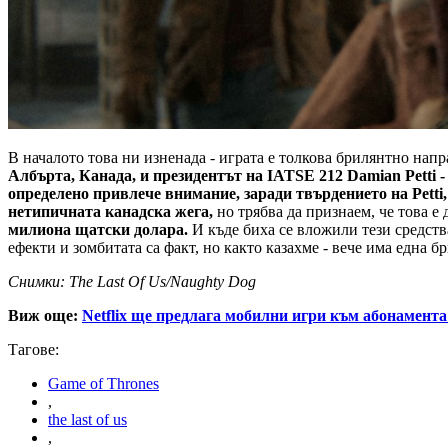
В началото това ни изненада - играта е толкова брилянтно напр
Албърта, Канада, и президентът на IATSE 212 Damian Petti 
определено привлече внимание, заради твърдението на Petti, 
нетипичната канадска жега,
но трябва да признаем, че това е
милиона щатски долара.
И къде биха се вложили тези средства
ефекти и зомбитата са факт, но както казахме - вече има една 
Снимки: The Last Of Us/Naughty Dog
Виж още:
Netflix ще предлага мобилни игри към абонамента
Тагове:
Game of Thrones
,
the last of us
,