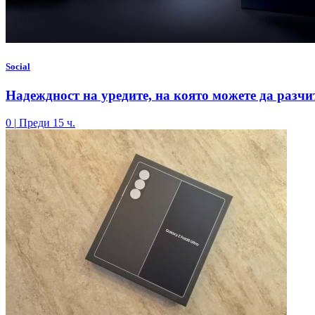
Social
Надеждност на уредите, на която можете да разчи
0
|
Преди 15 ч.