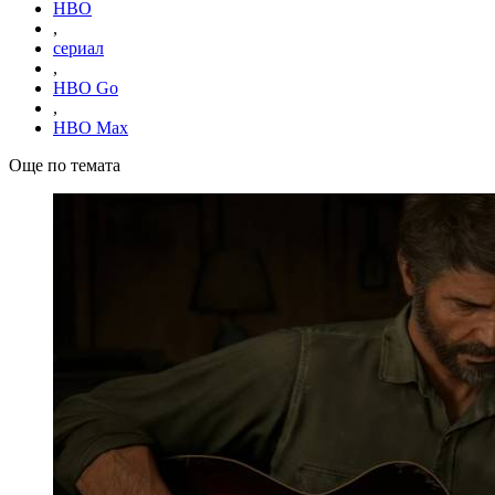
HBO
,
сериал
,
HBO Go
,
HBO Max
Още по темата