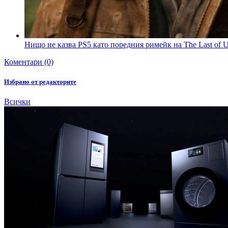
Нищо не казва PS5 като поредния римейк на The Last of 
Коментари (0)
Избрано от редакторите
Всички