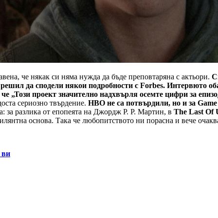
авена, че някак си няма нужда да бъде преповтаряна с актьори.
С
- решил да сподели някои подробности с Forbes. Интервюто об
че „Този ​​проект значително надхвърля осемте цифри за епизо
 доста сериозно твърдение.
HBO не са потвърдили, но и за Game o
: за разлика от епопеята на Джордж Р. Р. Мартин, в
The Last Of 
брилянтна основа. Така че любопитството ни порасна и вече очак
 ви