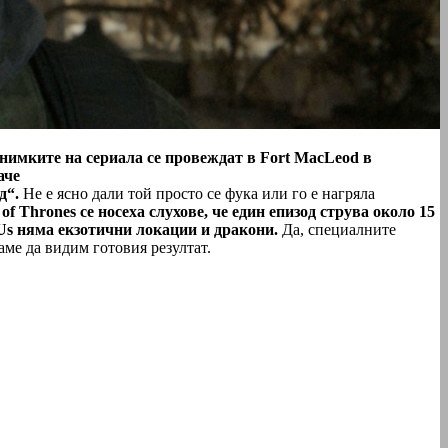
нимките на сериала се провеждат в Fort MacLeod в
аче
д“.
Не е ясно дали той просто се фука или го е нагряла
f Thrones се носеха слухове, че един епизод струва около 15
Us няма екзотични локации и дракони.
Да, специалните
ваме да видим готовия резултат.