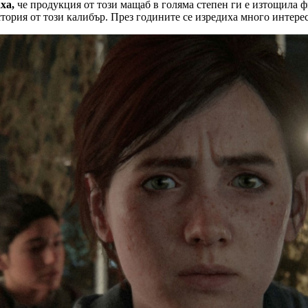
аха,
че продукция от този мащаб в голяма степен ги е изтощила 
стория от този калибър. През годините се изредиха много интер