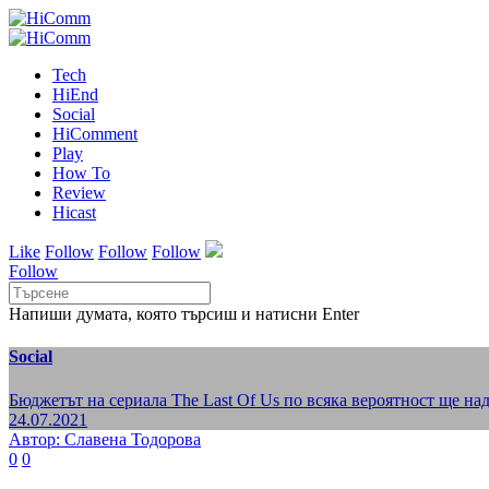
Tech
HiEnd
Social
HiComment
Play
How To
Review
Hicast
Like
Follow
Follow
Follow
Follow
Напиши думата, която търсиш и натисни Enter
Social
Бюджетът на сериала The Last Of Us по всяка вероятност ще на
24.07.2021
Автор: Славена Тодорова
0
0