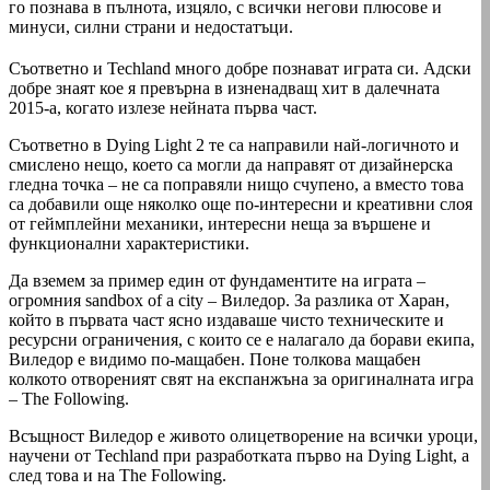
го познава в пълнота, изцяло, с всички негови плюсове и
минуси, силни страни и недостатъци.
Съответно и Techland много добре познават играта си. Адски
добре знаят кое я превърна в изненадващ хит в далечната
2015-а, когато излезе нейната първа част.
Съответно в Dying Light 2 те са направили най-логичното и
смислено нещо, което са могли да направят от дизайнерска
гледна точка – не са поправяли нищо счупено, а вместо това
са добавили още няколко още по-интересни и креативни слоя
от геймплейни механики, интересни неща за вършене и
функционални характеристики.
Да вземем за пример един от фундаментите на играта –
огромния sandbox of a city – Виледор. За разлика от Харан,
който в първата част ясно издаваше чисто техническите и
ресурсни ограничения, с които се е налагало да борави екипа,
Виледор е видимо по-мащабен. Поне толкова мащабен
колкото отвореният свят на експанжъна за оригиналната игра
– The Following.
Всъщност Виледор е живото олицетворение на всички уроци,
научени от Techland при разработката първо на Dying Light, а
след това и на The Following.