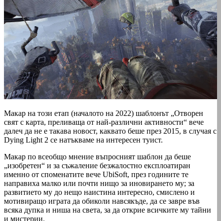
Макар на този етап (началото на 2022) шаблонът „Отворен
свят с карта, преливаща от най-различни активности“ вече
далеч да не е такава новост, каквато беше през 2015, в случая с
Dying Light 2 се натъкваме на интересен туист.
Макар по всеобщо мнение въпросният шаблон да беше
„изобретен“ и за съжаление безжалостно експлоатиран
именно от споменатите вече UbiSoft, през годините те
направиха малко или почти нищо за иновирането му; за
развитието му до нещо наистина интересно, смислено и
мотивиращо играта да обиколи навсякъде, да се завре във
всяка дупка и ниша на света, за да открие всичките му тайни
и мистерии.