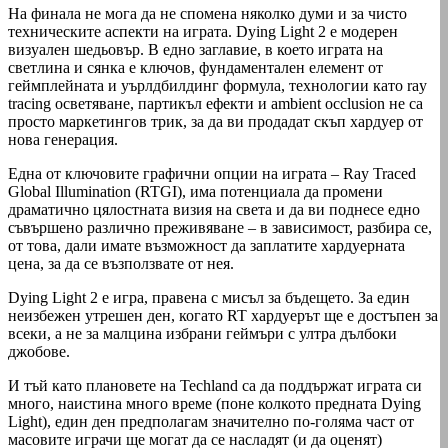
На финала не мога да не спомена няколко думи и за чисто
техническите аспекти на играта. Dying Light 2 е модерен
визуален шедьовър. В едно заглавие, в което играта на
светлина и сянка е ключов, фундаментален елемент от
геймплейната и уърлдбилдинг формула, технологии като ray
tracing осветяване, партикъл ефекти и аmbient оcclusion не са
просто маркетингов трик, за да ви продадат скъп хардуер от
нова генерация.
Една от ключовите графични опции на играта – Ray Traced
Global Illumination (RTGI), има потенциала да промени
драматично цялостната визия на света и да ви поднесе едно
съвършено различно преживяване – в зависимост, разбира се,
от това, дали имате възможност да заплатите хардуерната
цена, за да се възползвате от нея.
Dying Light 2 е игра, правена с мисъл за бъдещето. За един
неизбежен утрешен ден, когато RT хардуерът ще е достъпен за
всеки, а не за малцина избрани геймъри с ултра дълбоки
джобове.
И тъй като плановете на Techland са да поддържат играта си
много, наистина много време (поне колкото предната Dying
Light), един ден предполагам значително по-голяма част от
масовите играчи ще могат да се насладят (и да оценят)