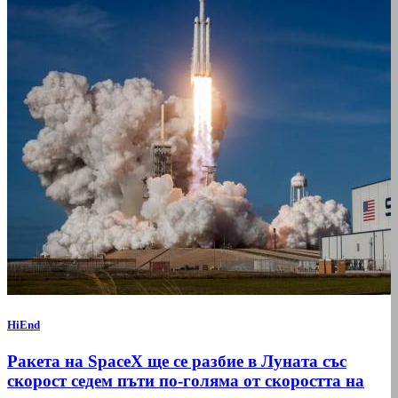
HiEnd
Ракета на SpaceX ще се разбие в Луната със
скорост седем пъти по-голяма от скоростта на