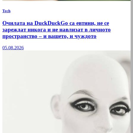
Tech
Очилата на DuckDuckGo са евтини, не се
зареждат никога и не навлизат в личното
пространство – и вашето, и чуждото
05.08.2026