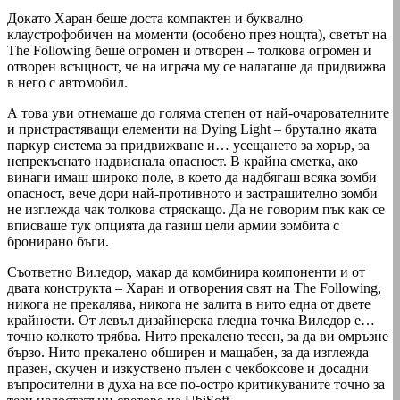
Докато Харан беше доста компактен и буквално
клаустрофобичен на моменти (особено през нощта), светът на
The Following беше огромен и отворен – толкова огромен и
отворен всъщност, че на играча му се налагаше да придвижва
в него с автомобил.
А това уви отнемаше до голяма степен от най-очарователните
и пристрастяващи елементи на Dying Light – брутално яката
паркур система за придвижване и… усещането за хорър, за
непрекъснато надвиснала опасност. В крайна сметка, ако
винаги имаш широко поле, в което да надбягаш всяка зомби
опасност, вече дори най-противното и застрашително зомби
не изглежда чак толкова стряскащо. Да не говорим пък как се
вписваше тук опцията да газиш цели армии зомбита с
бронирано бъги.
Съответно Виледор, макар да комбинира компоненти и от
двата конструкта – Харан и отворения свят на The Following,
никога не прекалява, никога не залита в нито една от двете
крайности. От левъл дизайнерска гледна точка Виледор е…
точно колкото трябва. Нито прекалено тесен, за да ви омръзне
бързо. Нито прекалено обширен и мащабен, за да изглежда
празен, скучен и изкуствено пълен с чекбоксове и досадни
въпросителни в духа на все по-остро критикуваните точно за