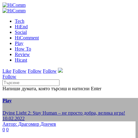
Tech
HiEnd
Social
HiComment
Play
How To
Review
Hicast
Like
Follow
Follow
Follow
Follow
Напиши думата, която търсиш и натисни Enter
Play
Dying Light 2: Stay Human – не просто добра, велика игра!
10.02.2022
Автор: Драгомир Дончев
0
0