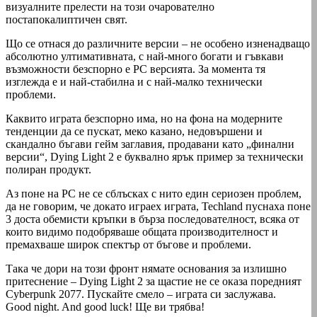
визуалните прелести на този очарователно
постапокалиптичен свят.
Що се отнася до различните версии – не особено изненадващо
абсолютно ултимативната, с най-много богати и гъвкави
възможности безспорно е РС версията. За момента тя
изглежда е и най-стабилна и с най-малко технически
проблеми.
Каквито играта безспорно има, но на фона на модерните
тенденции да се пускат, меко казано, недовършени и
скандално бъгави гейм заглавия, продавани като „финални
версии“, Dying Light 2 е буквално ярък пример за технически
полиран продукт.
Аз поне на РС не се сблъсках с нито един сериозен проблем,
да не говорим, че докато играех играта, Techland пуснаха поне
3 доста обемисти кръпки в бърза последователност, всяка от
които видимо подобряваше общата производителност и
премахваше широк спектър от бъгове и проблеми.
Така че дори на този фронт нямате основания за излишно
притеснение – Dying Light 2 за щастие не се оказа поредният
Cyberpunk 2077. Пускайте смело – играта си заслужава.
Good night. And good luck! Ще ви трябва!