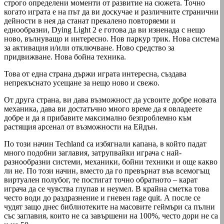
строго определени моменти от развитие на сюжета. Точно
когато играта е на път да ви доскучае и различните странични
дейности в нея да станат прекалено повторяеми и
еднообразни, Dying Light 2 е готова да ви изненада с нещо
ново, вълнуващо и интересно. Нов паркур трик. Нова система
за активация и/или отключване. Ново средство за
придвижване. Нова бойна техника.
Това от една страна държи играта интересна, създава
непрекъснато усещане за нещо ново и свежо.
От друга страна, ви дава възможност да усвоите добре новата
механика, дава ви достатъчно много време да я овладеете
добре и да я прибавите максимално безпроблемно към
растящия арсенал от възможности на Ейдън.
По този начин Techland са избягнали капана, в който падат
много подобни заглавия, затрупвайки играча с най-
разнообразни системи, механики, бойни техники и още какво
ли не. По този начин, вместо да го превърнат във всемогъщ
виртуален полубог, те постигат точно обратното – карат
играча да се чувства глупав и неумел. В крайна сметка това
често води до раздразнение и гневен rage quit. А после се
чудят защо днес библиотеките на масовите геймъри са пълни
със заглавия, които не са завършени на 100%, често дори не са