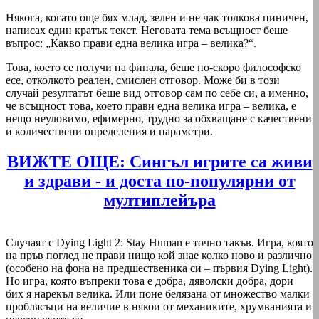
Някога, когато още бях млад, зелен и не чак толкова циничен,
написах един кратък текст. Неговата тема всъщност беше
въпрос: „Какво прави една велика игра – велика?“.
Това, което се получи на финала, беше по-скоро философско
есе, отколкото реален, смислен отговор. Може би в този
случай резултатът беше вид отговор сам по себе си, а именно,
че всъщност това, което прави една велика игра – велика, е
нещо неуловимо, ефимерно, трудно за обхващане с качествени
и количествени определения и параметри.
ВИЖТЕ ОЩЕ: Сингъл игрите са живи
и здрави - и доста по-популярни от
мултиплейъра
Случаят с Dying Light 2: Stay Human е точно такъв. Игра, която
на пръв поглед не прави нищо кой знае колко ново и различно
(особено на фона на предшественика си – първия Dying Light).
Но игра, която въпреки това е добра, дяволски добра, дори
бих я нарекъл велика. Или поне белязана от множество малки
проблясъци на величие в някои от механиките, хрумванията и