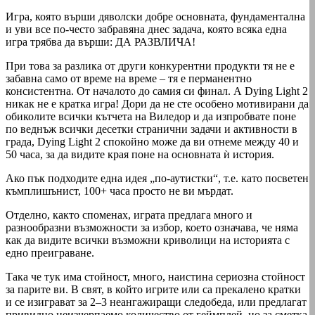
Игра, която върши дяволски добре основната, фундаментална
и уви все по-често забравяна днес задача, която всяка една
игра трябва да върши: ДА РАЗВЛИЧА!
При това за разлика от други конкурентни продукти тя не е
забавна само от време на време – тя е перманентно
консистентна. От началото до самия си финал. А Dying Light 2
никак не е кратка игра! Дори да не сте особено мотивирани да
обиколите всички кътчета на Виледор и да изпробвате поне
по веднъж всички десетки странични задачи и активности в
града, Dying Light 2 спокойно може да ви отнеме между 40 и
50 часа, за да видите края поне на основната ѝ история.
Ако пък подходите една идея „по-аутистки“, т.е. като посветен
къмплишънист, 100+ часа просто не ви мърдат.
Отделно, както споменах, играта предлага много и
разнообразни възможности за избор, което означава, че няма
как да видите всички възможни криволици на историята с
едно преиграване.
Така че тук има стойност, много, наистина сериозна стойност
за парите ви. В свят, в който игрите или са прекалено кратки
и се изиграват за 2–3 неангажиращи следобеда, или предлагат
привидно неизчерпаемо количество от геймплей, но за сметка