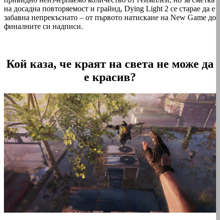
на досадна повторяемост и грайнд, Dying Light 2 се старае да е
забавна непрекъснато – от първото натискане на New Game до
финалните си надписи.
Кой каза, че краят на света не може да
е красив?