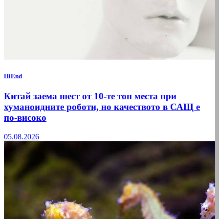
HiEnd
Китай заема шест от 10-те топ места при
хуманоидните роботи, но качеството в САЩ е
по-високо
05.08.2026