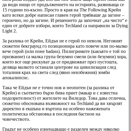
да види нищо от продължението на историята, развиваща се
15 години по-късно. Просто в края на The Following Крейн
като всеки добре написан главен герой трябваше да загине –
героично, но да загине. И решението да започнат „на чисто“ е
един от добрите избори, които Techland са направили за Dying
Light 2.
За разлика от Крейн, Ейдън не е герой по неволя. Неговият
сюжетен бекграунд го позиционира като повече или по-малко
вече герой (или поне badass). Пилигримите (какъвто е той по
призвание) са малка група безумно смели (или безумни) хора,
които все още рискуват да се придвижват през пустошта,
деляща малкото останали центрове на цивилизация след
тоталния крах на света след (явно неизбежния) зомби
апокалипсис.
Така че Ейдън не е точно нов и неопитен (за разлика от
Крейн) и съответно бързо бива приет (макар и с известна
подозрителност) от жителите на Виледор. Това дава отлична,
сюжетно обоснована възможност на Techland да ви хвърлят
директно в екшъна и въртопа на особено нажежената
политическа обстановка в последния бастион на
човечеството.
Градът не особено изненадващо е разделен между няколко