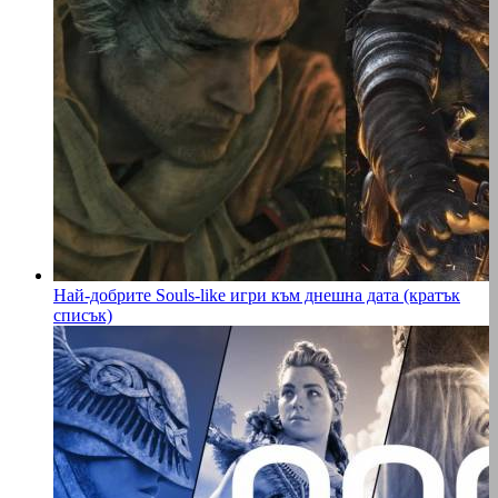
Най-добрите Souls-like игри към днешна дата (кратък
списък)