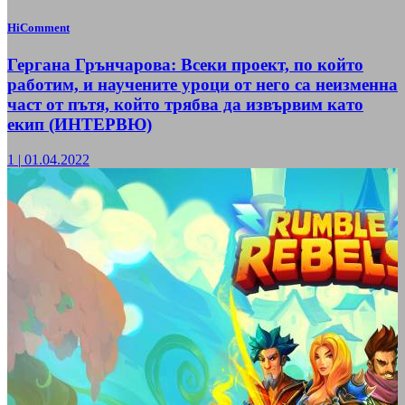
HiComment
Гергана Грънчарова: Всеки проект, по който
работим, и научените уроци от него са неизменна
част от пътя, който трябва да извървим като
екип (ИНТЕРВЮ)
1
|
01.04.2022