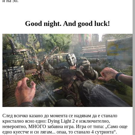
и на 50.
Good night. And good luck!
След всичко казано до момента се надявам да е станало
кристално ясно едно: Dying Light 2 е изключително,
невероятно, МНОГО забавна игра. Игра от типа: „Само още
едно куестче и си лягам... опаа, то станало 4 сутринта“.