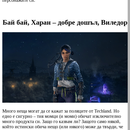
персонажите си.
Бай бай, Харан – добре дошъл, Виледор
Много неща могат да се кажат за поляците от Techland. Но
едно е сигурно – тия момци (и моми) обичат изключително
много продукта си. Защо го казвам ли? Защото само някой,
който истински обича нещо (или някого) може да твърди, че