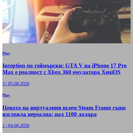
Play
Inception по геймърски: GTA V на iPhone 17 Pro
Max е реалност с Xbox 360 емулатора XeniOS
3
|
05.08.2026
Play
Цената на виртуалния шлем Steam Frame също
изглежда нереална: над 1100 долара
1
|
04.08.2026