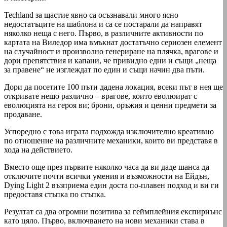
Techland за щастие явно са осъзнавали много ясно
недостатъците на шаблона и са се постарали да направят
няколко неща с него. Първо, в различните активности по
картата на Виледор има вмъкнат достатъчно сериозен елемент
на случайност и произволно генериране на плячка, врагове и
дори препятствия и капани, че привидно едни и същи „неща
за правене“ не изглеждат по един и същи начин два пъти.
Дори да посетите 100 пъти дадена локация, всеки път в нея ще
откривате нещо различно – врагове, които еволюират с
еволюцията на героя ви; брони, оръжия и ценни предмети за
продаване.
Успоредно с това играта подхожда изключително креативно
по отношение на различните механики, които ви представя в
хода на действието.
Вместо още през първите няколко часа да ви даде шанса да
отключите почти всички умения и възможности на Ейдън,
Dying Light 2 възприема един доста по-плавен подход и ви ги
предоставя стъпка по стъпка.
Резултат са два огромни позитива за геймплейния експириънс
като цяло. Първо, включването на нови механики става в