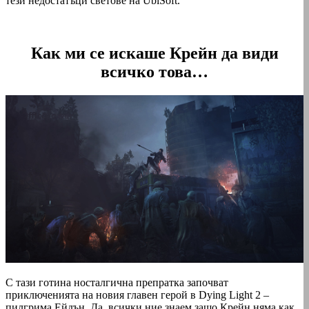
тези недостатъци светове на UbiSoft.
Как ми се искаше Крейн да види
всичко това…
С тази готина носталгична препратка започват
приключенията на новия главен герой в Dying Light 2 –
пилгрима Ейдън. Да, всички ние знаем защо Крейн няма как