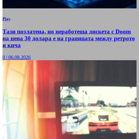
Play
Тази позлатена, но неработеща дискета с Doom
на цена 30 долара е на границата между ретрото
и кича
0
|
06.08.2026