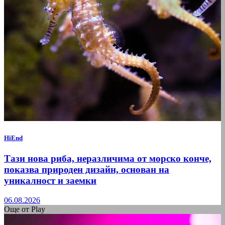
HiEnd
Тази нова риба, неразличима от морско конче,
показва природен дизайн, основан на
уникалност и заемки
06.08.2026
Още от Play