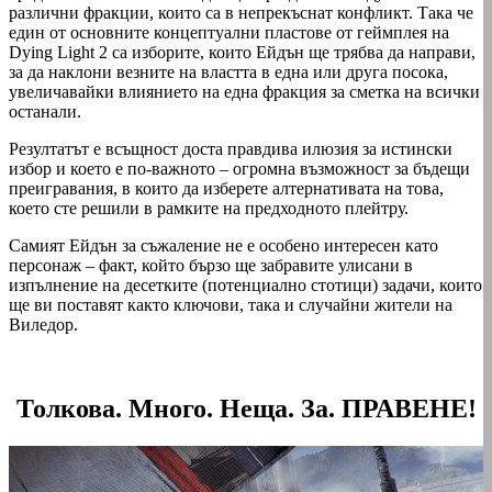
различни фракции, които са в непрекъснат конфликт. Така че
един от основните концептуални пластове от геймплея на
Dying Light 2 са изборите, които Ейдън ще трябва да направи,
за да наклони везните на властта в една или друга посока,
увеличавайки влиянието на една фракция за сметка на всички
останали.
Резултатът е всъщност доста правдива илюзия за истински
избор и което е по-важното – огромна възможност за бъдещи
преигравания, в които да изберете алтернативата на това,
което сте решили в рамките на предходното плейтру.
Самият Ейдън за съжаление не е особено интересен като
персонаж – факт, който бързо ще забравите улисани в
изпълнение на десетките (потенциално стотици) задачи, които
ще ви поставят както ключови, така и случайни жители на
Виледор.
Толкова. Много. Неща. За. ПРАВЕНЕ!