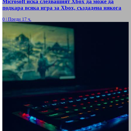
Microsoft иска следващият Xbox да може да
подкара всяка игра за Xbox, създадена някога
0
|
Преди 17 ч.