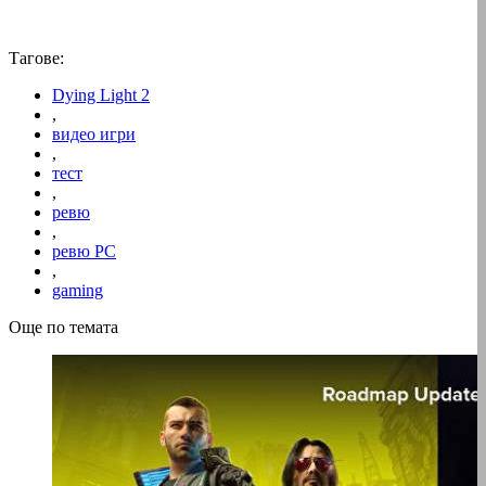
Тагове:
Dying Light 2
,
видео игри
,
тест
,
ревю
,
ревю PC
,
gaming
Още по темата