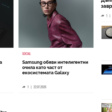
зав
слу
1
|
SOCIAL
а
Samsung обяви интелигентни
очила като част от
екосистемата Galaxy
1
|
22.07.2026