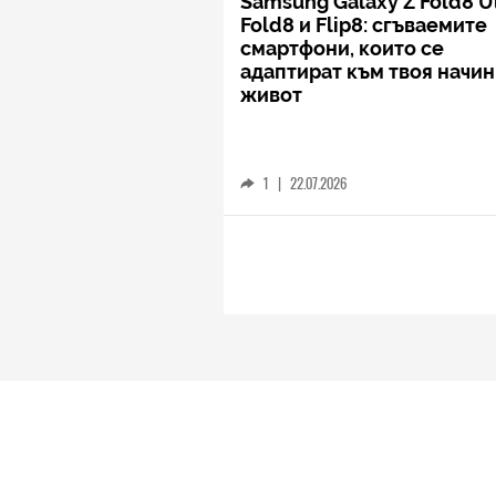
Samsung Galaxy Z Fold8 Ul
Fold8 и Flip8: сгъваемите
смартфони, които се
адаптират към твоя начин
живот
1
|
22.07.2026