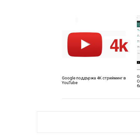
G
Google поддържа 4K стрийминг в
C
YouTube
б