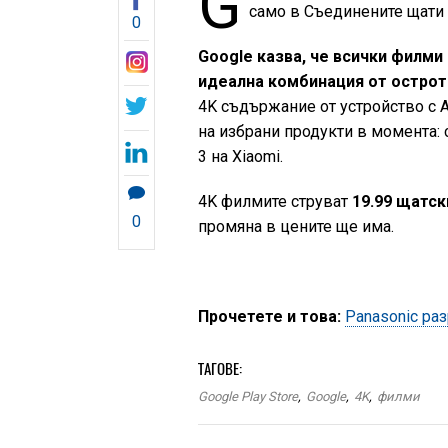
G
само в Съединените щати и
0
Google казва, че всички филми
идеална комбинация от острот
4K съдържание от устройство с An
на избрани продукти в момента: с 
3 на Xiaomi.
4K филмите струват
19.99 щатск
0
промяна в цените ще има.
Прочетете и това:
Panasonic раз
ТАГОВЕ:
Google Play Store
,
Google
,
4K
,
филми