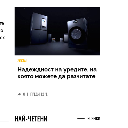
те
мо
Box
TECH
Samsung Galaxy Z Fold8
Ultra – ново име, познато
представяне
0
|
04.08.2026