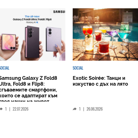
SOCIAL
SOCIAL
Samsung Galaxy Z Fold8
Exotic Soirée: Танци и
Ultra, Fold8 и Flip8:
изкуство с дъх на лято
сгъваемите смартфони,
които се адаптират към
твоя начин на живот
1
|
22.07.2026
1
|
26.06.2026