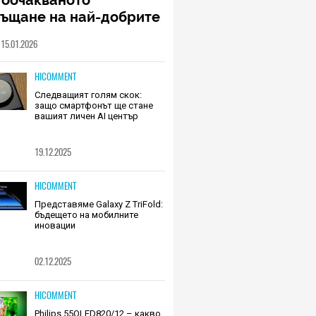
ръщане на най-добрите
шалки на Huawei (РЕВЮ)
15.01.2026
HICOMMENT
Следващият голям скок:
защо смартфонът ще стане
вашият личен AI център
19.12.2025
HICOMMENT
Представяме Galaxy Z TriFold:
бъдещето на мобилните
иновации
02.12.2025
HICOMMENT
Philips 55OLED820/12 – какво