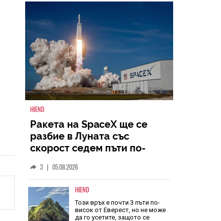
НАЙ-ЧЕТЕНИ
ВСИЧКИ
HIEND
Ракета на SpaceX ще се
разбие в Луната със
скорост седем пъти по-
голяма от скоростта на
3
|
05.08.2026
звука
HIEND