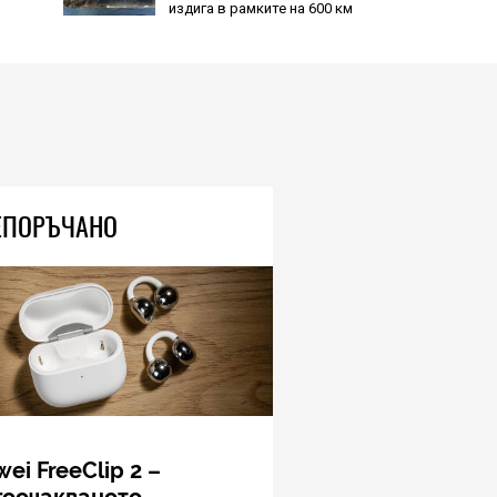
Този връх е почти 3 пъти по-
висок от Еверест, но не може
да го усетите, защото се
издига в рамките на 600 км
04.08.2026
TECH
Книгите, създадени от ИИ, вече
са 33 процента от новите
попълнения в класациите за
ЕПОРЪЧАНО
бестселъри, а приходите на
човешките автори намаляват
04.08.2026
TECH
Очилата на DuckDuckGo са
евтини, не се зареждат никога
и не навлизат в личното
пространство – и вашето, и
чуждото
05.08.2026
ei FreeClip 2 –
гоочакваното