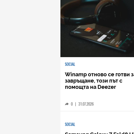
SOCIAL
Winamp отново се готви з
завръщане, този път с
помощта на Deezer
0
|
31.07.2026
SOCIAL