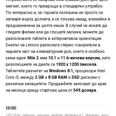
магнит, което го превръща в стандартен ултрабук.
По-интересно е, че горната половина не просто се
затваря върху долната, а се плъзва назад, влизайки в
предназначена за целта ниша. В случай че искате да
гледате филми или да слушате музика, можете да
разположите таблета в алтернативна ориентация.
Екипът на Lenovo разполага стерео говорители в
задната част на клавиатурния док, което е особено
умна идея.
Miix 2
има
10.1
и
11.6-инчови версии,
като
резолюциите на двете са
1920 х 1200 пиксела.
Таблетите разчитат на
Windows 8.1,
процесори Intel
Core i5, между
2 GB
и
8 GB RAM
и
SSD
дискове с
различни капацитети. Продажбите започват до края
на месеца срещу стартова цена от
549 долара.
ТАГОВЕ:
CES 2014
,
таблети
,
хардуер
,
Android
,
Windows 8.1
,
Windows
,
Asus