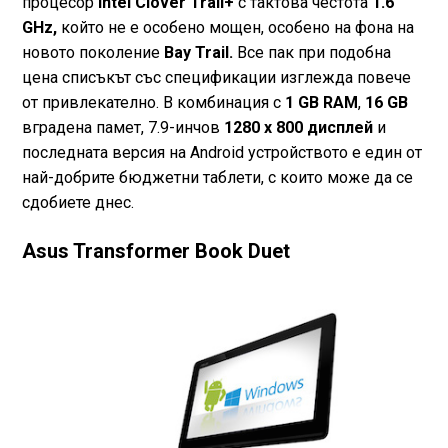
процесор
Intel Clover Trail+
с тактова честота
1.6
GHz,
който не е особено мощен, особено на фона на
новото поколение
Bay Trail.
Все пак при подобна
цена списъкът със спецификации изглежда повече
от привлекателно. В комбинация с
1 GB RAM
,
16 GB
вградена памет, 7.9-инчов
1280 х 800 дисплей
и
последната версия на Android устройството е един от
най-добрите бюджетни таблети, с които може да се
сдобиете днес.
Asus Transformer Book Duet