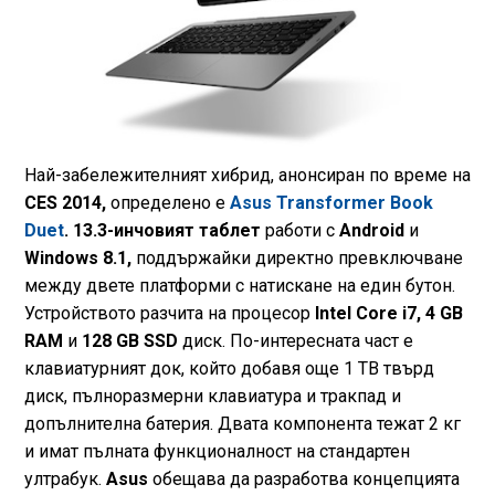
Най-забележителният хибрид, анонсиран по време на
CES 2014,
определено е
Asus Transformer Book
Duet
.
13.3-инчовият таблет
работи с
Android
и
Windows 8.1,
поддържайки директно превключване
между двете платформи с натискане на един бутон.
Устройството разчита на процесор
Intel Core i7, 4 GB
RAM
и
128 GB SSD
диск. По-интересната част е
клавиатурният док, който добавя още 1 TB твърд
диск, пълноразмерни клавиатура и тракпад и
допълнителна батерия. Двата компонента тежат 2 кг
и имат пълната функционалност на стандартен
ултрабук.
Asus
обещава да разработва концепцията