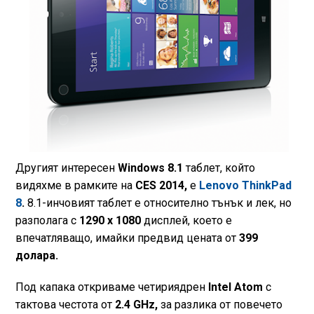
Другият интересен
Windows 8.1
таблет, който
видяхме в рамките на
CES 2014,
е
Lenovo ThinkPad
8
.
8.1-инчовият таблет е относително тънък и лек, но
разполага с
1290 х 1080
дисплей, което е
впечатляващо, имайки предвид цената от
399
долара.
Под капака откриваме четириядрен
Intel Atom
с
тактова честота от
2.4 GHz,
за разлика от повечето