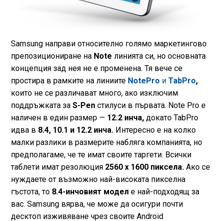
Samsung направи относително голямо маркетингово
препозициониране на
Note
линията си, но основната
концепция зад нея не е променена. Тя вече се
простира в рамките на линиите
NotePro
и
TabPro
,
които не се различават много, ако изключим
поддръжката за
S-Pen
стилуси в първата. Note Pro е
наличен в един размер —
12.2 инча,
докато TabPro
идва в
8.4, 10.1 и 12.2 инча.
Интересно е на колко
малки разлики в размерите набляга компанията, но
предполагаме, че те имат своите таргети. Всички
таблети имат резолюция
2560 х 1600 пиксела.
Ако се
нуждаете от възможно най-високата пикселна
гъстота, то
8.4-инчовият модел
е най-подходящ за
вас. Samsung вярва, че може да осигури почти
десктоп изживяване чрез своите Android