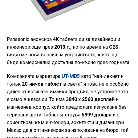
Panasonic анонсира
4K
таблета си за дизайнери и
инженери още през
2013 г.,
но по време на
CES
видяхме нова версия на устройството, която ще
бъде комерсиално достъпна по-късно през годината.
Компанията маркетира
UT-MB5
като "най-лекият и
тънък
20-инчов таблет
в света" и това не е особено
далеч от истината, имайки предвид, че устройството
е само в класа си. То има
3840 x 2560 дисплей
и
магнезиев корпус, който предполага изпускане без
сериозни щети. Таблетът струва
5999 долара
и е
ориентиран към инженери, архитекти и дизайнери.
Макар да е оптимизиран за използване на бюро, той
може да работи до два часа на батерия.