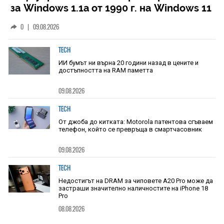
за Windows 1.1a от 1990 г. на Windows 11
0
|
09.08.2026
TECH
ИИ бумът ни върна 20 години назад в цените и
достъпността на RAM паметта
09.08.2026
TECH
От джоба до китката: Motorola патентова сгъваем
телефон, който се превръща в смартчасовник
09.08.2026
TECH
Недостигът на DRAM за чиповете A20 Pro може да
застраши значително наличностите на iPhone 18
Pro
08.08.2026