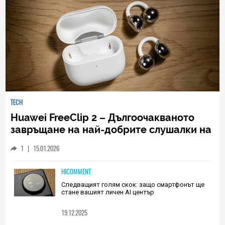
TECH
Huawei FreeClip 2 – Дългоочакваното
завръщане на най-добрите слушалки на
Huawei (РЕВЮ)
1
|
15.01.2026
HICOMMENT
Следващият голям скок: защо смартфонът ще
стане вашият личен AI център
19.12.2025