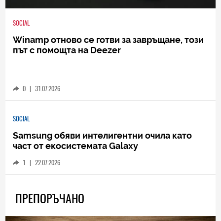
SOCIAL
Winamp отново се готви за завръщане, този
път с помощта на Deezer
0
|
31.07.2026
SOCIAL
Samsung обяви интелигентни очила като
част от екосистемата Galaxy
1
|
22.07.2026
ПРЕПОРЪЧАНО