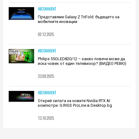
HICOMMENT
Представяме Galaxy Z TriFold: бъдещето на
мобилните иновации
02.12.2025
HICOMMENT
Philips 55OLED820/12 – какво повече може да
иска човек от един телевизор? (ВИДЕО РЕВЮ)
23.09.2025
HICOMMENT
Открий силата на новите Nvidia RTX AI
компютри: G:RIGS ProLine в Desktop.bg
13.10.2025