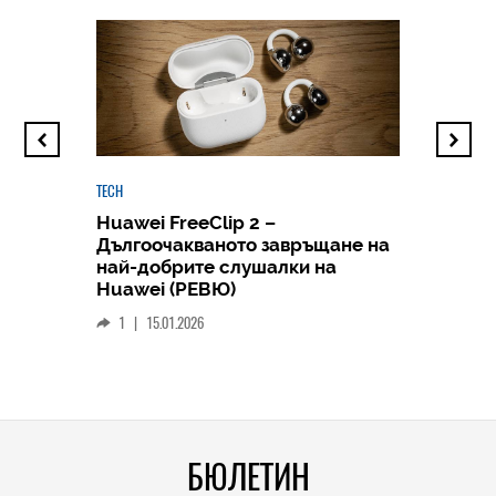
TECH
Huawei FreeClip 2 –
Дългоочакваното завръщане на
HICOMME
най-добрите слушалки на
Следв
Huawei (РЕВЮ)
смар
1
|
15.01.2026
личен
0
|
БЮЛЕТИН