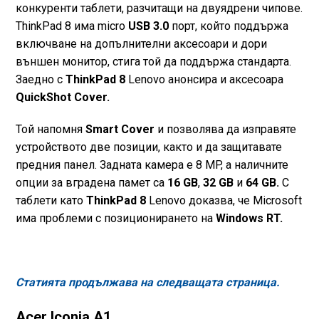
конкуренти таблети, разчитащи на двуядрени чипове.
ThinkPad 8 има micro
USB 3.0
порт, който поддържа
включване на допълнителни аксесоари и дори
външен монитор, стига той да поддържа стандарта.
Заедно с
ThinkPad 8
Lenovo анонсира и аксесоара
QuickShot Cover.
Той напомня
Smart Cover
и позволява да изправяте
устройството две позиции, както и да защитавате
предния панел. Задната камера е 8 MP, а наличните
опции за вградена памет са
16 GB
,
32 GB
и
64 GB.
С
таблети като
ThinkPad 8
Lenovo доказва, че Microsoft
има проблеми с позиционирането на
Windows RT.
Статията продължава на следващата страница.
Acer Iconia A1