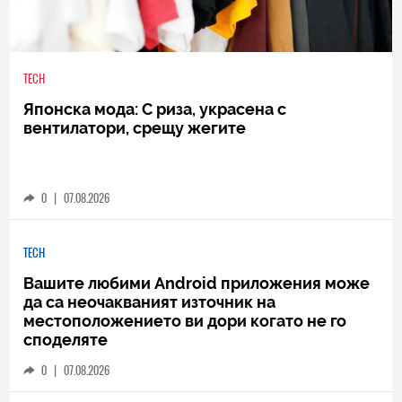
TECH
Японска мода: С риза, украсена с
вентилатори, срещу жегите
0
|
07.08.2026
TECH
Вашите любими Android приложения може
да са неочакваният източник на
местоположението ви дори когато не го
споделяте
0
|
07.08.2026