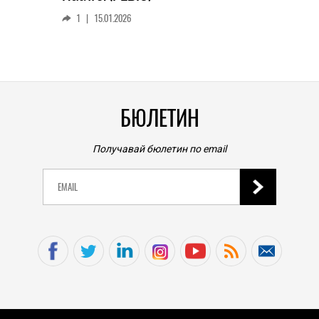
смар
1
|
15.01.2026
личен
0
|
БЮЛЕТИН
Получавай бюлетин по email