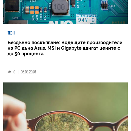
TECH
Бездънно поскъпване: Водещите производители
на РС дъна Asus, MSI и Gigabyte вдигат цените с
до 50 процента
0
|
06.08.2026