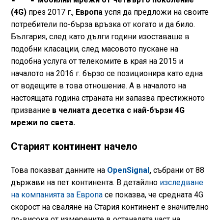
(4G)
през 2017 г.,
Европа
успя да предложи на своите
потребители по-бърза връзка от когато и да било.
България, след като дълги години изоставаше в
подобни класации, след масовото пускане на
подобна услуга от телекомите в края на 2015 и
началото на 2016 г. бързо се позиционира като една
от водещите в това отношение. А в началото на
настоящата година страната ни запазва престижното
призвание
в челната десетка с най-бързи 4G
мрежи по света.
Старият континент начело
Това показват данните на
OpenSignal
,
събрани от 88
държави на пет континента. В детайлно
изследване
на компанията за Европа
се показва, че средната 4G
скорост на сваляне на Стария континент е значително
по-висока от измерените в останалата част на