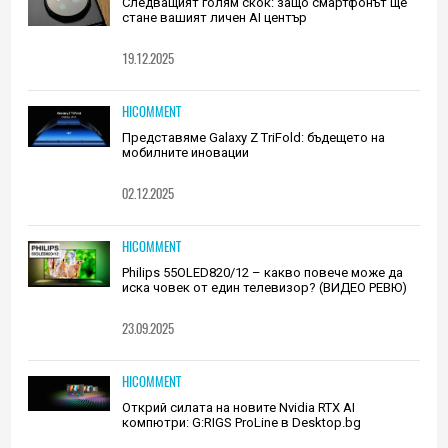
Следващият голям скок: защо смартфонът ще
стане вашият личен AI център
19.12.2025
HICOMMENT
Представяме Galaxy Z TriFold: бъдещето на
мобилните иновации
02.12.2025
HICOMMENT
Philips 55OLED820/12 – какво повече може да
иска човек от един телевизор? (ВИДЕО РЕВЮ)
23.09.2025
HICOMMENT
Открий силата на новите Nvidia RTX AI
компютри: G:RIGS ProLine в Desktop.bg