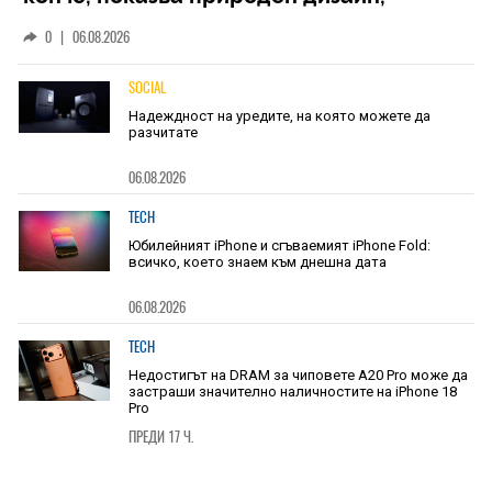
основан на уникалност и заемки
0
|
06.08.2026
SOCIAL
Надеждност на уредите, на която можете да
разчитате
06.08.2026
TECH
Юбилейният iPhone и сгъваемият iPhone Fold:
всичко, което знаем към днешна дата
06.08.2026
TECH
Недостигът на DRAM за чиповете A20 Pro може да
застраши значително наличностите на iPhone 18
Pro
ПРЕДИ 17 Ч.