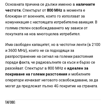
Основната причина се дължи именно в
наличните
честоти.
Спектърът от
800 MHz
в момента е
блокиран от военните, които го използват за
комуникация с настоящата изтребителна авиация. В
голяма степен освобождаването му зависи от
покупката на нов многоцелев изтребител.
Има свободен капацитет, но в честотни ленти (в 2100
и 3600 MHz), които не са подходящи за
разпространение на сигнал на големи разстояния
поради факта, че радиовълните са къси и бързо се
разсейват. Спектърът в 800 MHz е
идеален за
покриване на големи разстояния
и мобилните
оператори изчакват неговото освобождаване, за да
могат да предложат пълно 4G покритие на страната.
ТАГОВЕ: