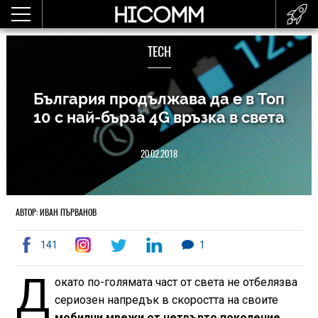
TECH
България продължава да е в Топ
10 с най-бързa 4G връзка в света
20.02.2018
АВТОР: ИВАН ПЪРВАНОВ
141
1
Д
окато по-голямата част от света не отбелязва
сериозен напредък в скоростта на своите
мобилни мрежи от четвърто поколение