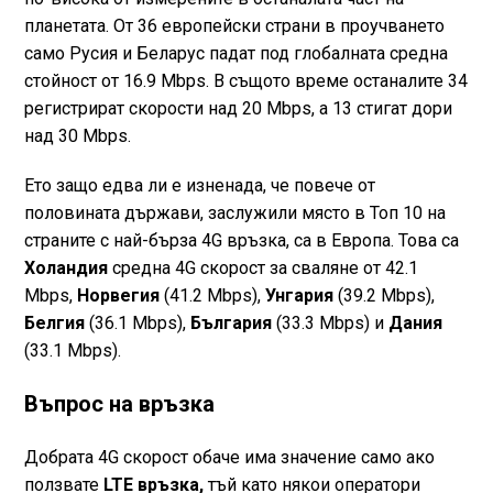
планетата. От 36 европейски страни в проучването
само Русия и Беларус падат под глобалната средна
стойност от 16.9 Mbps. В същото време останалите 34
регистрират скорости над 20 Mbps, а 13 стигат дори
над 30 Mbps.
Eто защо едва ли е изненада, че повече от
половината държави, заслужили място в Топ 10 на
страните с най-бърза 4G връзка, са в Европа. Това са
Холандия
средна 4G скорост за сваляне от 42.1
Mbps,
Норвегия
(41.2 Mbps),
Унгария
(39.2 Mbps),
Белгия
(36.1 Mbps),
България
(33.3 Mbps) и
Дания
(33.1 Mbps).
Въпрос на връзка
Добрата 4G скорост обаче има значение само ако
ползвате
LTE връзка,
тъй като някои оператори