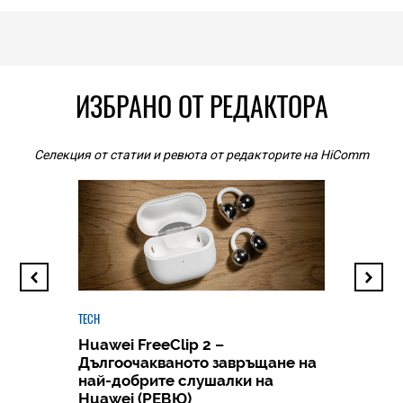
ИЗБРАНО ОТ РЕДАКТОРА
Селекция от статии и ревюта от редакторите на HiComm
TECH
Huawei FreeClip 2 –
Дългоочакваното завръщане на
HICOMME
най-добрите слушалки на
Следв
Huawei (РЕВЮ)