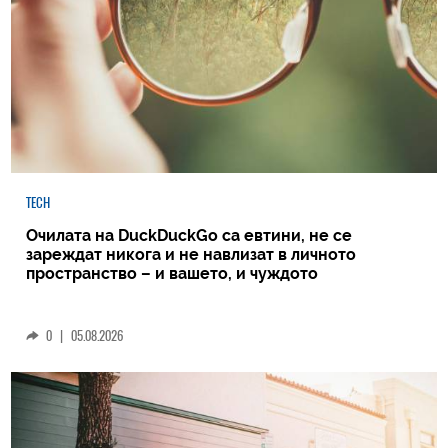
TECH
Очилата на DuckDuckGo са евтини, не се
зареждат никога и не навлизат в личното
пространство – и вашето, и чуждото
0
|
05.08.2026