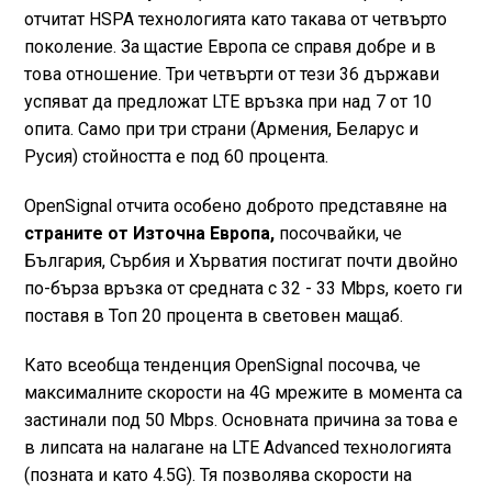
отчитат HSPA технологията като такава от четвърто
поколение. За щастие Европа се справя добре и в
това отношение. Три четвърти от тези 36 държави
успяват да предложат LTE връзка при над 7 от 10
опита. Само при три страни (Армения, Беларус и
Русия) стойността е под 60 процента.
OpenSignal отчита особено доброто представяне на
страните от Източна Европа,
посочвайки, че
България, Сърбия и Хърватия постигат почти двойно
по-бърза връзка от средната с 32 - 33 Mbps, което ги
поставя в Топ 20 процента в световен мащаб.
Като всеобща тенденция OpenSignal посочва, че
максималните скорости на 4G мрежите в момента са
застинали под 50 Mbps. Основната причина за това е
в липсата на налагане на LTE Advanced технологията
(позната и като 4.5G). Тя позволява скорости на