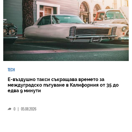
TECH
Е-въздушно такси съкращава времето за
междуградско пътуване в Калифорния от 35 до
едва 9 минути
0
|
05.08.2026