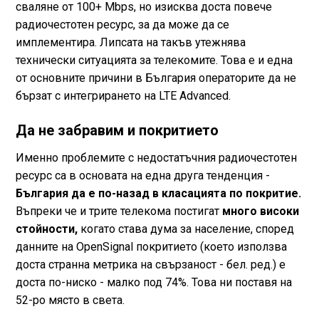
сваляне от 100+ Mbps, но изисква доста повече
радиочестотен ресурс, за да може да се
имплементира. Липсата на такъв утежнява
технически ситуацията за телекомите. Това е и една
от основните причини в България операторите да не
бързат с интегрирането на LTE Advanced.
Да не забравим и покритието
Именно проблемите с недостатъчния радиочестотен
ресурс са в основата на една друга тенденция -
България да е по-назад в класацията по покритие.
Въпреки че и трите телекома постигат
много високи
стойности,
когато става дума за население, според
данните на OpenSignal покритието (което използва
доста странна метрика на свързаност - бел. ред.) е
доста по-ниско - малко под 74%. Това ни поставя на
52-ро място в света.