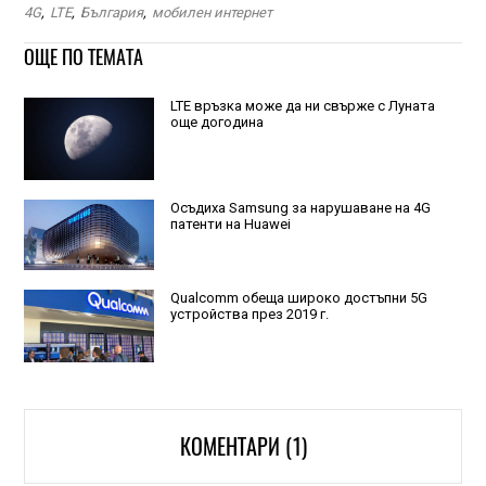
4G
,
LTE
,
България
,
мобилен интернет
ОЩЕ ПО ТЕМАТА
LTE връзка може да ни свърже с Луната
още догодина
Осъдиха Samsung за нарушаване на 4G
патенти на Huawei
Qualcomm обеща широко достъпни 5G
устройства през 2019 г.
КОМЕНТАРИ (1)