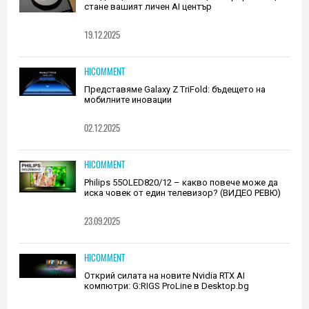
стане вашият личен AI център
19.12.2025
HICOMMENT
Представяме Galaxy Z TriFold: бъдещето на
мобилните иновации
02.12.2025
HICOMMENT
Philips 55OLED820/12 – какво повече може да
иска човек от един телевизор? (ВИДЕО РЕВЮ)
23.09.2025
HICOMMENT
Открий силата на новите Nvidia RTX AI
компютри: G:RIGS ProLine в Desktop.bg