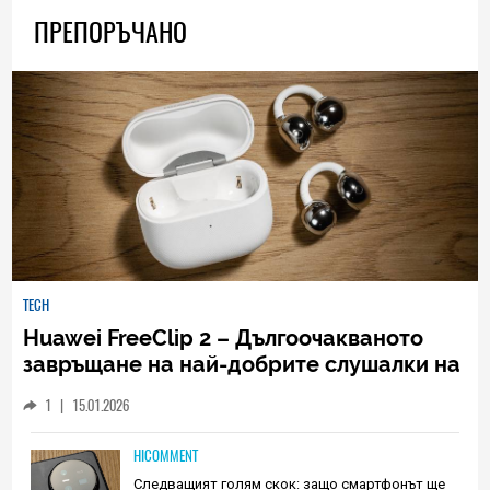
ПРЕПОРЪЧАНО
TECH
Huawei FreeClip 2 – Дългоочакваното
завръщане на най-добрите слушалки на
Huawei (РЕВЮ)
1
|
15.01.2026
HICOMMENT
Следващият голям скок: защо смартфонът ще