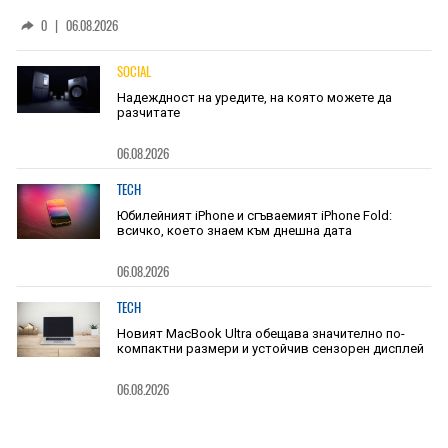
основан на уникалност и заемки
0
|
06.08.2026
SOCIAL
Надеждност на уредите, на която можете да
разчитате
06.08.2026
TECH
Юбилейният iPhone и сгъваемият iPhone Fold:
всичко, което знаем към днешна дата
06.08.2026
TECH
Новият MacBook Ultra обещава значително по-
компактни размери и устойчив сензорен дисплей
06.08.2026