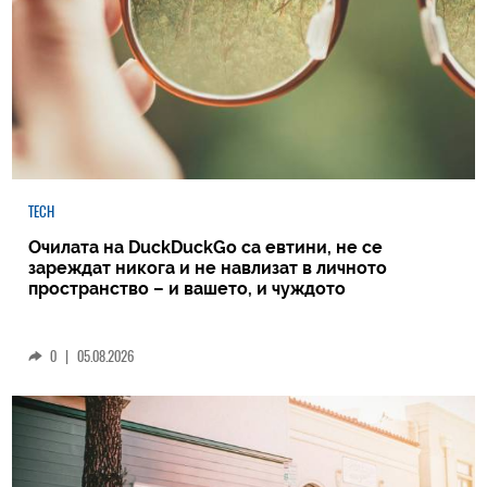
TECH
Очилата на DuckDuckGo са евтини, не се
зареждат никога и не навлизат в личното
пространство – и вашето, и чуждото
0
|
05.08.2026