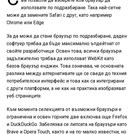
ви позволи да изберете кой браузър да
използвате по подразбиране. Така най-сетне
може да замените Safari с друг, като например
Chrome или Edge.
За да може да стане браузър по подразбиране, даден
софтуер трябва да бъде максимално ъпдейтнат от
свойте разработчици. Освен това, всички браузъри
задължително трябва да използват WebKit като
базов браузър енджин. Това означава, че основната
разлика между алтернативите ще се сведе до техния
потребителски интерфейс и това как са интегрирани
с други платформи, а не как на практика изобразяват
уеб страниците.
Към момента селекцията от възможни браузъри е
ограничена и освен горните две включва още Firefox
и DuckDuckGo. Забелязва се липсата на браузъри като
Brave и Opera Touch, както и на по-малко известни, но