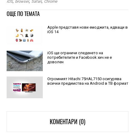
iOS
,
browser
,
Safari
,
Chrome
ОЩЕ ПО ТЕМАТА
Apple представя нови емоджита, идващи в
iOS 14
iOS ще ограничи следенето на
потребителите и Facebook хич не е
доволен
Огромният Hitachi 75HAL7150 осигурява
всички предимства на Android в ТВ формат
КОМЕНТАРИ (0)