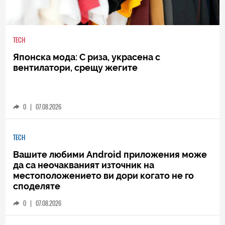
TECH
Японска мода: С риза, украсена с
вентилатори, срещу жегите
0
|
07.08.2026
TECH
Вашите любими Android приложения може
да са неочакваният източник на
местоположението ви дори когато не го
споделяте
0
|
07.08.2026