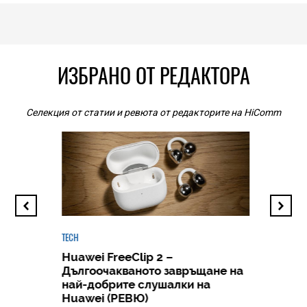
ИЗБРАНО ОТ РЕДАКТОРА
Селекция от статии и ревюта от редакторите на HiComm
TECH
Huawei FreeClip 2 –
Дългоочакваното завръщане на
HICOMME
най-добрите слушалки на
Следв
Huawei (РЕВЮ)