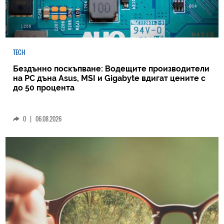
TECH
Бездънно поскъпване: Водещите производители
на РС дъна Asus, MSI и Gigabyte вдигат цените с
до 50 процента
0
|
06.08.2026