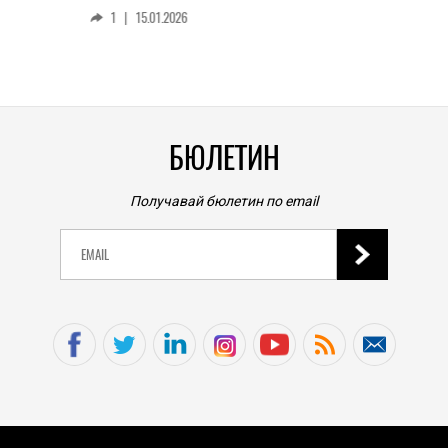
смар
1
|
15.01.2026
личен
0
|
БЮЛЕТИН
Получавай бюлетин по email