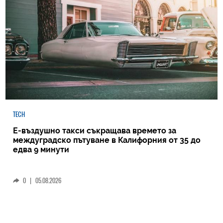
TECH
Е-въздушно такси съкращава времето за
междуградско пътуване в Калифорния от 35 до
едва 9 минути
0
|
05.08.2026