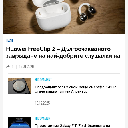
TECH
Huawei FreeClip 2 – Дългоочакваното
завръщане на най-добрите слушалки на
Huawei (РЕВЮ)
1
|
15.01.2026
HICOMMENT
Следващият голям скок: защо смартфонът ще
стане вашият личен AI център
19.12.2025
HICOMMENT
Представяме Galaxy Z TriFold: бъдещето на