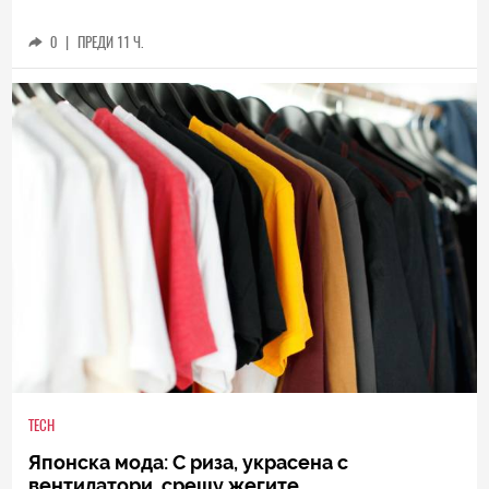
0
|
ПРЕДИ 11 Ч.
TECH
Японска мода: С риза, украсена с
вентилатори, срещу жегите