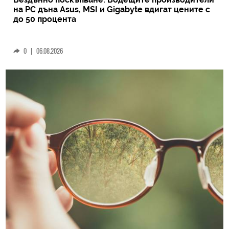
на РС дъна Asus, MSI и Gigabyte вдигат цените с
до 50 процента
0
|
06.08.2026