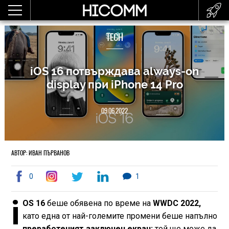
TECH
iOS 16 потвърждава always-on
display при iPhone 14 Pro
09.06.2022
АВТОР: ИВАН ПЪРВАНОВ
0
1
i
OS 16
беше обявена по време на
WWDC 2022,
като една от най-големите промени беше напълно
преработеният заключен екран:
той ще може да