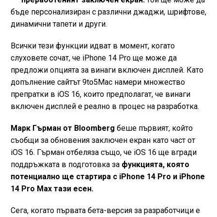
бъде персонализиран с различни джаджи, шрифтове,
динамични тапети и други.
Всички тези функции идват в момент, когато
слуховете сочат, че iPhone 14 Pro ще може да
предложи опцията за винаги включен дисплей. Като
допълнение сайтът 9to5Mac намери множество
препратки в iOS 16, които предполагат, че винаги
включен дисплей е реално в процес на разработка.
Марк Гърман от Bloomberg
беше първият, който
съобщи за обновения заключен екран като част от
iOS 16. Гърман отбеляза също, че iOS 16 ще вгради
поддръжката в подготовка за
функцията, която
потенциално ще стартира с iPhone 14 Pro и iPhone
14 Pro Max тази есен.
Сега, когато първата бета-версия за разработчици е