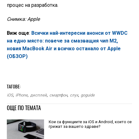
процес на разработка.
Снимка: Apple
Виж още
:
Всички най-интересни анонси от WWDC
на едно място: повече за смазващия чип M2,
новия MacВook Air и всичко останало от Apple
(ОБЗОР)
ТАГОВЕ:
iOS
,
iPhone
,
дисплей
,
смартфон
,
слух
,
goguide
ОЩЕ ПО ТЕМАТА
Кои са функциите за iOS и Android, които се
грижат за вашето здраве?