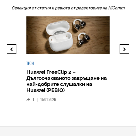
Селекция от статии и ревюта от редакторите на HiComm
TECH
Huawei FreeClip 2 –
Дългоочакваното завръщане на
HICOMME
най-добрите слушалки на
Следв
Huawei (РЕВЮ)
смар
1
|
15.01.2026
личен
0
|