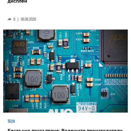
дисплей
0
|
06.08.2026
TECH
Бездънно поскъпване: Водещите производители