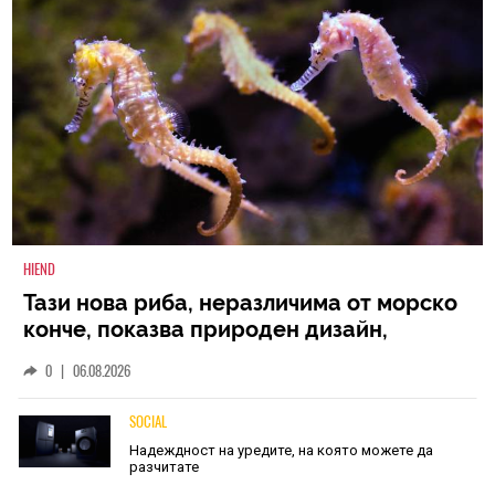
HIEND
Тази нова риба, неразличима от морско
конче, показва природен дизайн,
основан на уникалност и заемки
0
|
06.08.2026
SOCIAL
Надеждност на уредите, на която можете да
разчитате