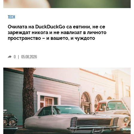
TECH
Очилата на DuckDuckGo са евтини, не се
зареждат никога и не навлизат в личното
пространство – и вашето, и чуждото
0
|
05.08.2026