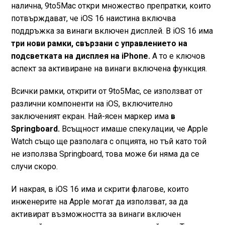
налична, 9to5Mac откри множество препратки, които
потвърждават, че iOS 16 наистина включва
поддръжка за винаги включен дисплей. В iOS 16 има
три нови рамки, свързани с управлението на
подсветката на дисплея на iPhone.
А то е ключов
аспект за активиране на винаги включена функция.
Всички рамки, открити от 9to5Mac, се използват от
различни компоненти на iOS, включително
заключеният екран. Най-ясен маркер има
в
Springboard.
Всъщност имаше спекулации, че Apple
Watch също ще разполага с опцията, но тъй като той
не използва Springboard, това може би няма да се
случи скоро.
И накрая, в iOS 16 има и скрити флагове, които
инженерите на Apple могат да използват, за да
активират възможността за винаги включен