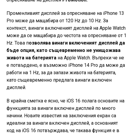
Променливият дисплей за опресняване на iPhone 13
Pro може да мащабира от 120 Hz до 10 Hz. За
контекст, винаги включеният дисплей на Apple Watch
може да се мащабира до честота на опресняване от 1
Hz. Това п
озволява винаги включеният дисплей да
бъде опция, като същевременно не унищожава
живота на батерията
на Apple Watch. Въпреки че не
е потвърдено, е възможно iPhone 14 Pro да може да
работи на 1 Hz, за да запази живота на батерията,
като същевременно предлага винаги включен
дисплей.
В крайна сметка е ясно, че iOS 16 полага основите на
функцията за винаги включен дисплей по много
начини. Новите известия на заключения екран са
идеални за винаги включен дисплей, а основният
код на iOS 16 потвърждава, че такава функция е в