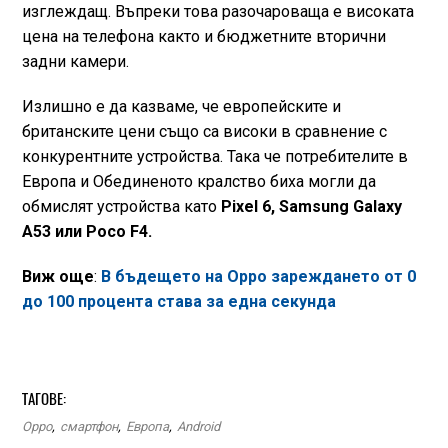
изглеждащ. Въпреки това разочароваща е високата
цена на телефона както и бюджетните вторични
задни камери.
Излишно е да казваме, че европейските и
британските цени също са високи в сравнение с
конкурентните устройства. Така че потребителите в
Европа и Обединеното кралство биха могли да
обмислят устройства като
Pixel 6, Samsung Galaxy
A53 или Poco F4.
Виж още
:
В бъдещето на Oppo зареждането от 0
до 100 процента става за една секунда
ТАГОВЕ:
Oppo
,
смартфон
,
Европа
,
Android