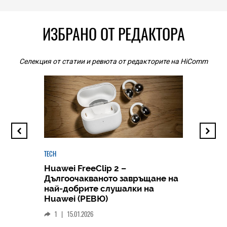
ИЗБРАНО ОТ РЕДАКТОРА
Селекция от статии и ревюта от редакторите на HiComm
TECH
Huawei FreeClip 2 –
Дългоочакваното завръщане на
HICOMME
най-добрите слушалки на
Следв
Huawei (РЕВЮ)
смар
1
|
15.01.2026
личен