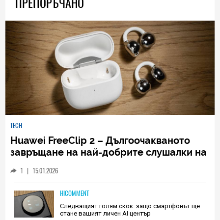
ПРЕПОРЪЧАНО
TECH
Huawei FreeClip 2 – Дългоочакваното
завръщане на най-добрите слушалки на
Huawei (РЕВЮ)
1
|
15.01.2026
HICOMMENT
Следващият голям скок: защо смартфонът ще
стане вашият личен AI център