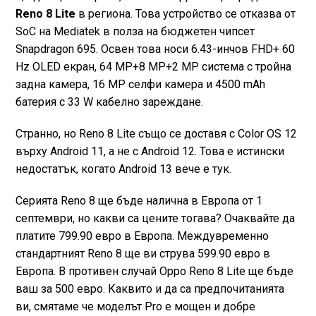
Reno 8 Lite
в региона. Това устройство се отказва от
SoC на Mediatek в полза на бюджетен чипсет
Snapdragon 695. Освен това носи 6.43-инчов FHD+ 60
Hz OLED екран, 64 MP+8 MP+2 MP система с тройна
задна камера, 16 MP селфи камера и 4500 mAh
батерия с 33 W кабелно зареждане.
Странно, но Reno 8 Lite също се доставя с Color OS 12
върху Android 11, а не с Android 12. Това е истински
недостатък, когато Android 13 вече е тук.
Серията Reno 8 ще бъде налична в Европа от 1
септември, но какви са цените тогава? Очаквайте да
платите 799.90 евро в Европа. Междувременно
стандартният Reno 8 ще ви струва 599.90 евро в
Европа. В противен случай Oppo Reno 8 Lite ще бъде
ваш за 500 евро. Каквито и да са предпочитанията
ви, смятаме че моделът Pro е мощен и добре