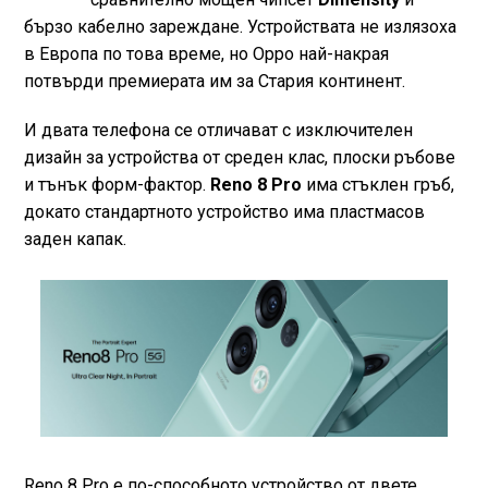
бързо кабелно зареждане. Устройствата не излязоха
в Европа по това време, но Oppo най-накрая
потвърди премиерата им за Стария континент.
И двата телефона се отличават с изключителен
дизайн за устройства от среден клас, плоски ръбове
и тънък форм-фактор.
Reno 8 Pro
има стъклен гръб,
докато стандартното устройство има пластмасов
заден капак.
Reno 8 Pro е по-способното устройство от двете,