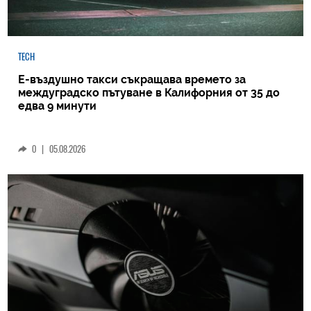
TECH
Е-въздушно такси съкращава времето за
междуградско пътуване в Калифорния от 35 до
едва 9 минути
0
|
05.08.2026