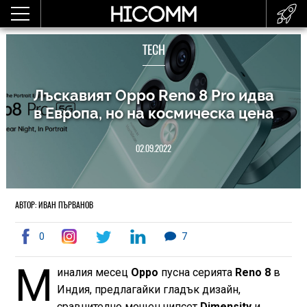
TECH
Лъскавият Oppo Reno 8 Pro идва
в Европа, но на космическа цена
02.09.2022
АВТОР: ИВАН ПЪРВАНОВ
0
7
М
иналия месец
Oppo
пусна серията
Reno 8
в
Индия, предлагайки гладък дизайн,
сравнително мощен чипсет
Dimensity
и