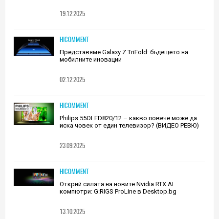
19.12.2025
HICOMMENT
Представяме Galaxy Z TriFold: бъдещето на
мобилните иновации
02.12.2025
HICOMMENT
Philips 55OLED820/12 – какво повече може да
иска човек от един телевизор? (ВИДЕО РЕВЮ)
23.09.2025
HICOMMENT
Открий силата на новите Nvidia RTX AI
компютри: G:RIGS ProLine в Desktop.bg
13.10.2025