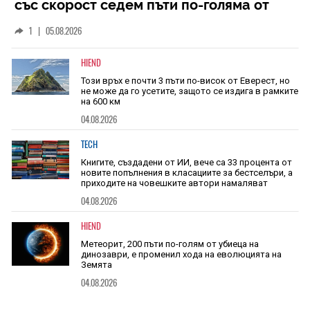
със скорост седем пъти по-голяма от
скоростта на звука
1
|
05.08.2026
HIEND
Този връх е почти 3 пъти по-висок от Еверест, но
не може да го усетите, защото се издига в рамките
на 600 км
04.08.2026
TECH
Книгите, създадени от ИИ, вече са 33 процента от
новите попълнения в класациите за бестселъри, а
приходите на човешките автори намаляват
04.08.2026
HIEND
Метеорит, 200 пъти по-голям от убиеца на
динозаври, е променил хода на еволюцията на
Земята
04.08.2026