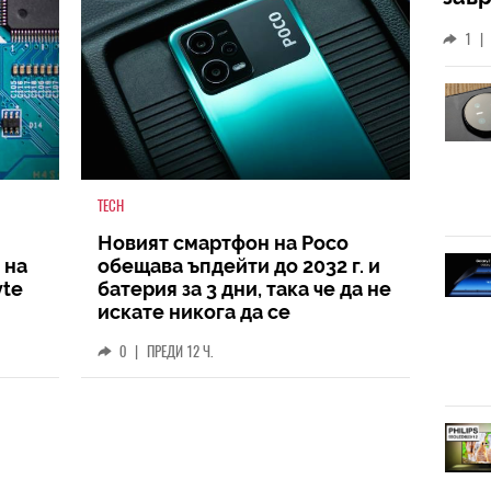
слу
1
|
TECH
Новият смартфон на Poco
 на
обещава ъпдейти до 2032 г. и
yte
батерия за 3 дни, така че да не
искате никога да се
разделите с него
0
|
ПРЕДИ 12 Ч.