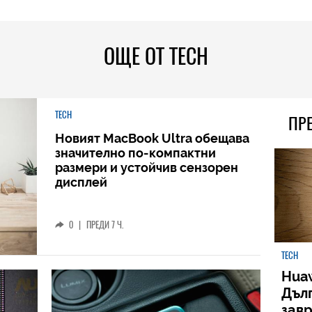
ОЩЕ ОТ TECH
TECH
ПР
Новият MacBook Ultra обещава
значително по-компактни
размери и устойчив сензорен
дисплей
0
|
ПРЕДИ 7 Ч.
TECH
Huaw
Дъл
зав