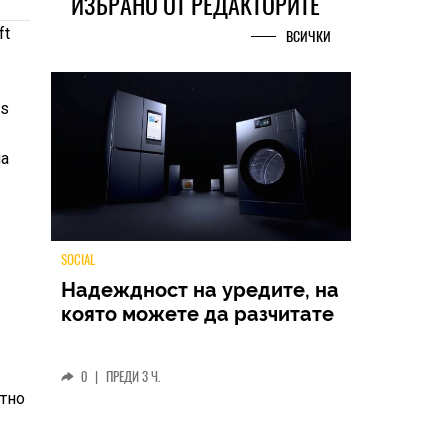
ИЗБРАНО ОТ РЕДАКТОРИТЕ
ft
ВСИЧКИ
ms
на
и
TECH
Samsung Galaxy Z Fold8
Ultra – ново име, познато
представяне
отно
0
|
04.08.2026