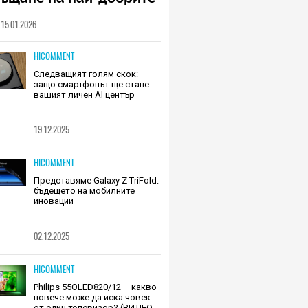
шалки на Huawei (РЕВЮ)
15.01.2026
HICOMMENT
Следващият голям скок:
защо смартфонът ще стане
вашият личен AI център
19.12.2025
HICOMMENT
Представяме Galaxy Z TriFold:
бъдещето на мобилните
иновации
02.12.2025
HICOMMENT
Philips 55OLED820/12 – какво
повече може да иска човек
от един телевизор? (ВИДЕО