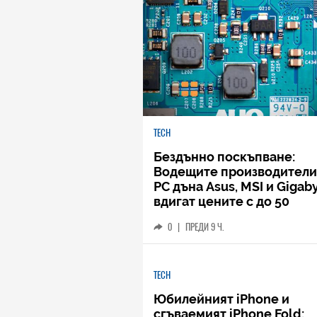
TECH
Бездънно поскъпване:
Водещите производители
РС дъна Asus, MSI и Gigab
вдигат цените с до 50
процента
0
|
ПРЕДИ 9 Ч.
TECH
Юбилейният iPhone и
сгъваемият iPhone Fold: