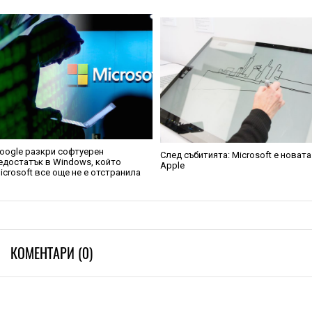
oogle разкри софтуерен
След събитията: Microsoft е новата
едостатък в Windows, който
Apple
icrosoft все още не е отстранила
КОМЕНТАРИ (0)