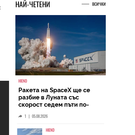
t
НАЙ-ЧЕТЕНИ
ВСИЧКИ
HIEND
Ракета на SpaceX ще се
разбие в Луната със
скорост седем пъти по-
голяма от скоростта на
1
|
05.08.2026