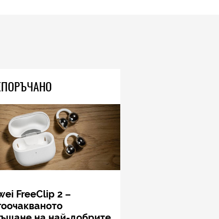
ЕПОРЪЧАНО
ei FreeClip 2 –
гоочакваното
ръщане на най-добрите