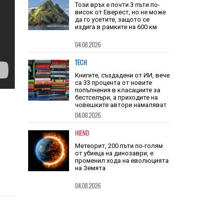
звука
HIEND
Този връх е почти 3 пъти по-
висок от Еверест, но не може
да го усетите, защото се
издига в рамките на 600 км
04.08.2026
TECH
Книгите, създадени от ИИ, вече
са 33 процента от новите
попълнения в класациите за
бестселъри, а приходите на
човешките автори намаляват
04.08.2026
HIEND
Метеорит, 200 пъти по-голям
от убиеца на динозаври, е
променил хода на еволюцията
на Земята
04.08.2026