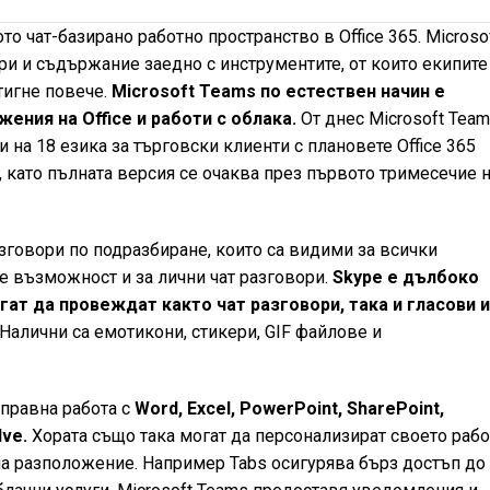
ото чат-базирано работно пространство в Office 365. Microso
ри и съдържание заедно с инструментите, от които екипите
тигнe повече.
Microsoft Teams по естествен начин е
жения на Office и работи с облака.
От днес Microsoft Tea
и на 18 езика за търговски клиенти с плановете Office 365
ss, като пълната версия се очаква през първото тримесечие 
азговори по подразбиране, които са видими за всички
 е възможност и за лични чат разговори.
Skype е дълбоко
гат да провеждат както чат разговори, така и гласови 
Налични са емотикони, стикери, GIF файлове и
оправна работа с
Word, Excel, PowerPoint, SharePoint,
lve.
Хората също така могат да персонализират своето раб
 на разположение. Например Tabs осигурява бърз достъп до