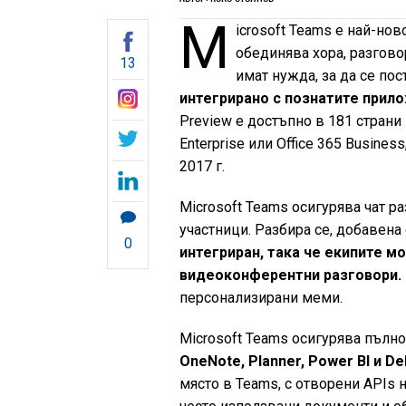
M
icrosoft Teams е най-нов
обединява хора, разгово
13
имат нужда, за да се пос
интегрирано с познатите прило
Preview е достъпно в 181 страни 
Enterprise или Office 365 Busine
2017 г.
Microsoft Teams осигурява чат р
участници. Разбира се, добавена
0
интегриран, така че екипите мо
видеоконферентни разговори.
персонализирани меми.
Microsoft Teams осигурява пълн
OneNote, Planner, Power BI и De
място в Teams, с отворени APIs