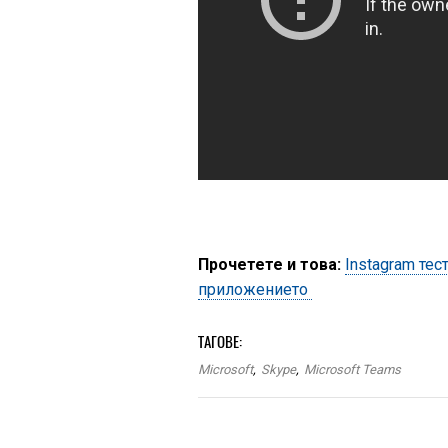
Прочетете и това:
Instagram те
приложението
ТАГОВЕ:
Microsoft
,
Skype
,
Microsoft Teams