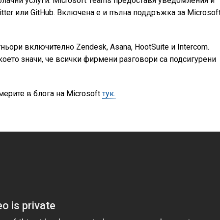
блачни услуги. Microsoft Teams предоставя уведомления и
itter или GitHub. Включена е и пълна поддръжка за Microsof
ньори включително Zendesk, Asana, HootSuite и Intercom.
което значи, че всички фирмени разговори са подсигурени
ерите в блога на Microsoft
тук.