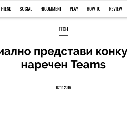
HIEND
SOCIAL
HICOMMENT
PLAY
HOW TO
REVIEW
TECH
иално представи конку
наречен Teams
02.11.2016