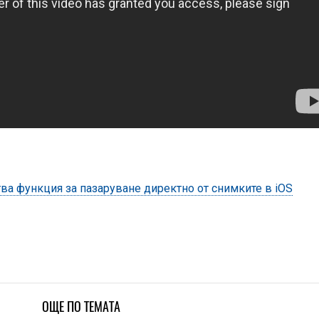
ства функция за пазаруване директно от снимките в iOS
ОЩЕ ПО ТЕМАТА