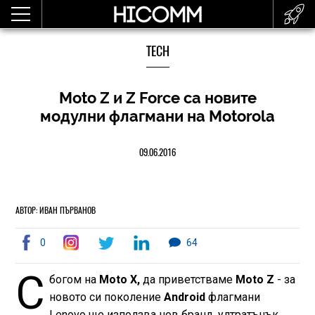
TECH
Moto Z и Z Force са новите
модулни флагмани на Motorola
09.06.2016
АВТОР: ИВАН ПЪРВАНОВ
0
64
С
богом на
Moto X,
да приветстваме
Moto Z
- за
новото си поколение
Android
флагмани
Lenovo ще използва нов бранд, ултратънък