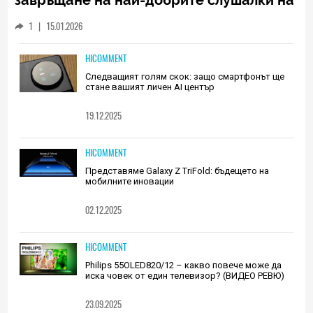
Huawei (РЕВЮ)
1
|
15.01.2026
HICOMMENT
Следващият голям скок: защо смартфонът ще
стане вашият личен AI център
19.12.2025
HICOMMENT
Представяме Galaxy Z TriFold: бъдещето на
мобилните иновации
02.12.2025
HICOMMENT
Philips 55OLED820/12 – какво повече може да
иска човек от един телевизор? (ВИДЕО РЕВЮ)
23.09.2025