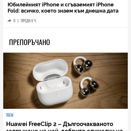
Юбилейният iPhone и сгъваемият iPhone
Fold: всичко, което знаем към днешна дата
0
|
ПРЕДИ 6 Ч.
ПРЕПОРЪЧАНО
TECH
Huawei FreeClip 2 – Дългоочакваното
завръщане на най-добрите слушалки на