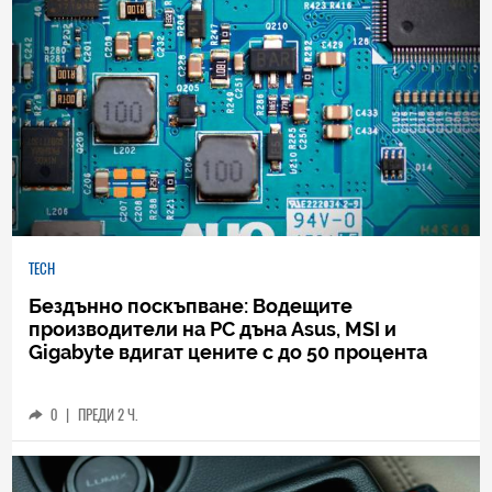
TECH
Бездънно поскъпване: Водещите
производители на РС дъна Asus, MSI и
Gigabyte вдигат цените с до 50 процента
0
|
ПРЕДИ 2 Ч.