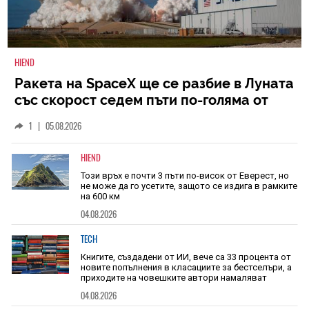
HIEND
Ракета на SpaceX ще се разбие в Луната
със скорост седем пъти по-голяма от
скоростта на звука
1
|
05.08.2026
HIEND
Този връх е почти 3 пъти по-висок от Еверест, но
не може да го усетите, защото се издига в рамките
на 600 км
04.08.2026
TECH
Книгите, създадени от ИИ, вече са 33 процента от
новите попълнения в класациите за бестселъри, а
приходите на човешките автори намаляват
04.08.2026