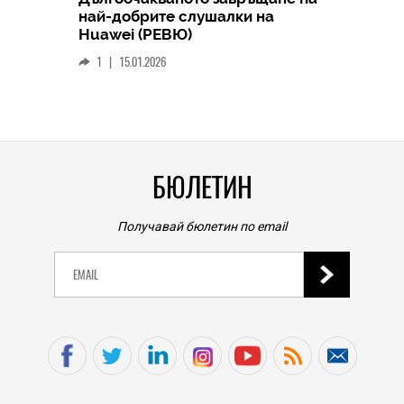
HICOMME
най-добрите слушалки на
Следв
Huawei (РЕВЮ)
смар
1
|
15.01.2026
личен
0
|
БЮЛЕТИН
Получавай бюлетин по email