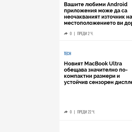
Вашите любими Android
приложения може да са
неочакваният източник н
местоположението ви до
когато не го споделяте
0
|
ПРЕДИ 2 Ч.
TECH
Новият MacBook Ultra
обещава значително по-
компактни размери и
устойчив сензорен диспл
0
|
ПРЕДИ 22 Ч.