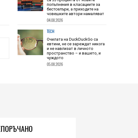
TECH
Книгите, създадени от ИИ, вече
са 33 процента от новите
попълнения в класациите за
бестселъри, а приходите на
човешките автори намаляват
04.08.2026
TECH
Очилата на DuckDuckGo са
евтини, не се зареждат никога
и не навлизат в личното
пространство – и вашето, и
чуждото
05.08.2026
ЕПОРЪЧАНО