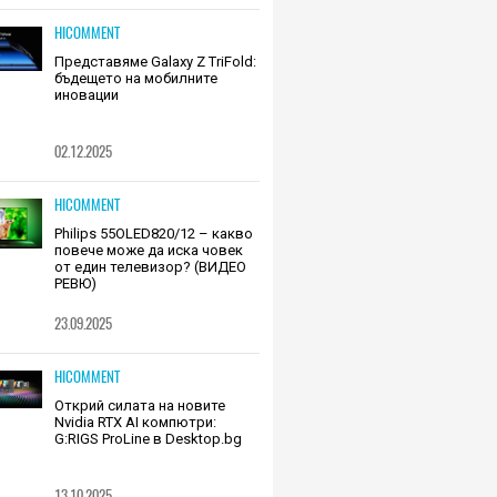
HICOMMENT
Представяме Galaxy Z TriFold:
бъдещето на мобилните
иновации
02.12.2025
HICOMMENT
Philips 55OLED820/12 – какво
повече може да иска човек
от един телевизор? (ВИДЕО
РЕВЮ)
23.09.2025
HICOMMENT
Открий силата на новите
Nvidia RTX AI компютри:
G:RIGS ProLine в Desktop.bg
13.10.2025