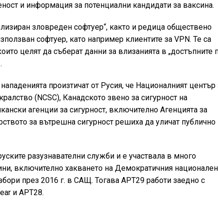
еност и информация за потенциални кандидати за ваксина.
ализиран зловреден софтуер“, както и редица обществено
ползван софтуер, като например клиентите за VPN. Те са
оито целят да съберат данни за влизанията в „достъпните 
.
 нападенията произтичат от Русия, че Националният център 
ралство (NCSC), Канадското звено за сигурност на
кански агенции за сигурност, включително Агенцията за
рството за вътрешна сигурност решиха да уличат публично
 руските разузнавателни служби и е участвала в много
ини, включително хакването на Демократичния национале
бори през 2016 г. в САЩ. Тогава APT29 работи заедно с
ear и APT28.