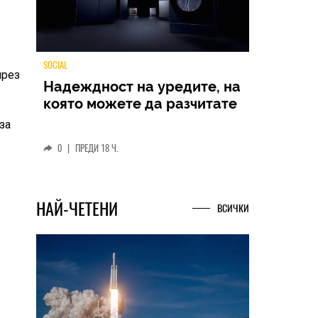
през
TECH
за
Samsung Galaxy Z Fold8
Ultra – ново име, познато
представяне
0
|
04.08.2026
НАЙ-ЧЕТЕНИ
н
ВСИЧКИ