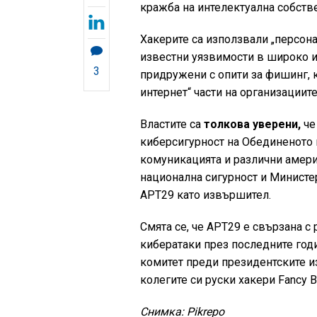
кражба на интелектуална собств
Хакерите са използвали „персон
известни уязвимости в широко из
3
придружени с опити за фишинг, к
интернет“ части на организациите
Властите са
толкова уверени,
че
киберсигурност на Обединеното к
комуникацията и различни амери
национална сигурност и Министе
APT29 като извършител.
Смята се, че APT29 е свързана с
кибератаки през последните год
комитет преди президентските из
колегите си руски хакери Fancy B
Снимка: Pikrepo