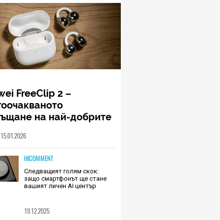
ei FreeClip 2 –
гоочакваното
ръщане на най-добрите
шалки на Huawei (РЕВЮ)
15.01.2026
HICOMMENT
Следващият голям скок:
защо смартфонът ще стане
вашият личен AI център
19.12.2025