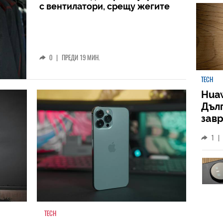
с вентилатори, срещу жегите
0
|
ПРЕДИ 19 МИН.
TECH
Huaw
Дъл
зав
слу
1
|
TECH