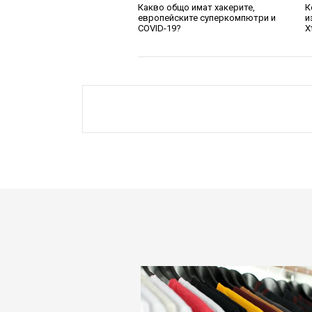
Какво общо имат хакерите,
К
европейските суперкомпютри и
и
COVID-19?
Х