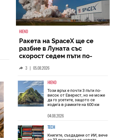
HIEND
Ракета на SpaceX ще се
разбие в Луната със
скорост седем пъти по-
голяма от скоростта на
3
|
05.08.2026
звука
HIEND
Този връх е почти 3 пъти по-
висок от Еверест, но не може
да го усетите, защото се
издига в рамките на 600 км
04.08.2026