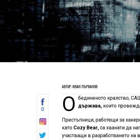
АВТОР: ИВАН ПЪРВАНОВ
О
бединеното кралство, СА
държава,
които провеждат
0
Престъпници, работещи за хакерск
като
Cozy Bear,
са хванати да на
участващи в разработването на ва