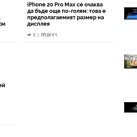
iPhone 20 Pro Max се очаква
да бъде още по-голям: това е
а
предполагаемият размер на
ри
дисплея
0
|
ПРЕДИ 4 Ч.
ей