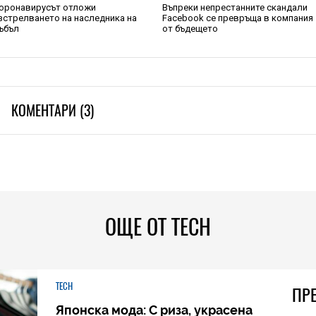
оронавирусът отложи
Въпреки непрестанните скандали
зстрелването на наследника на
Facebook се превръща в компания
ъбъл
от бъдещето
КОМЕНТАРИ (3)
ОЩЕ ОТ TECH
TECH
ПР
Японска мода: С риза, украсена