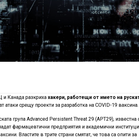
Щ и Канада разкриха
хакери, работещи от името на руска
 атаки срещу проекти за разработка на COVID-19 ваксина.
ата група Advanced Persistent Threat 29 (APT29), известна
падат фармацевтични предприятия и академични институци
ксини. Властите в трите страни смятат, че това са опити за