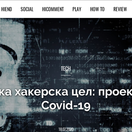
HIEND
SOCIAL
HICOMMENT
PLAY
HOW TO
REVIEW
TECH
ка хакерска цел: проек
Covid-19
18.07.2020