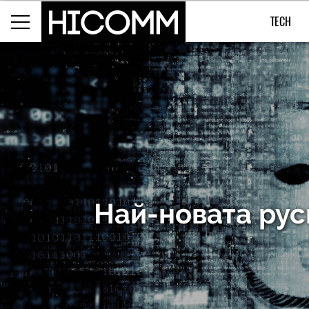
TECH
Най-новата рус