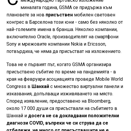
международно търговско изложение
миналата година, GSMA се придържа към
плановете за нов
присъствен
мобилен световен
конгрес в Барселона този юни - само без няколко от
най-големите имена в бранша. Няколко компании,
включително Oracle, производителят на смартфони
Sony и мрежовите компании Nokia и Ericsson,
потвърдиха, че няма да присъстват на изложението.
Това не е първият път, когато GSMA организира
присъствено събитие по време на пандемията - в
края на февруари асоциацията проведе Mobile World
Congress в
Шанхай
с множество виртуални панели и
изказвания, допълващи изживяването на място.
Според изявление, предоставено на Bloomberg,
около 17 000 души са присъствали на събитието в
Шанхай и
досега не са докладвани положителни
диагнози COVID, въпреки че си струва да се
отбележи, че много от присъстващите не е