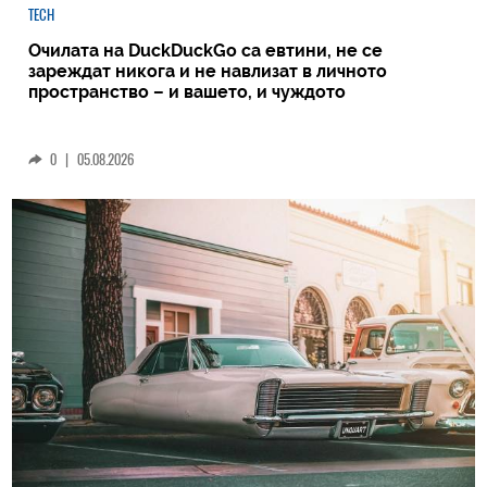
TECH
Очилата на DuckDuckGo са евтини, не се
зареждат никога и не навлизат в личното
пространство – и вашето, и чуждото
0
|
05.08.2026