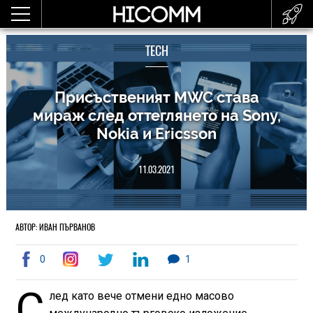
TECH
Присъственият MWC става
мираж след оттеглянето на Sony,
Nokia и Ericsson
11.03.2021
АВТОР: ИВАН ПЪРВАНОВ
0
1
С
лед като вече отмени едно масово