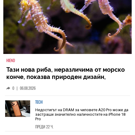
HIEND
Тази нова риба, неразличима от морско
конче, показва природен дизайн,
основан на уникалност и заемки
0
|
06.08.2026
TECH
Недостигът на DRAM за чиповете A20 Pro може да
застраши значително наличностите на iPhone 18
Pro
ПРЕДИ 22 Ч.