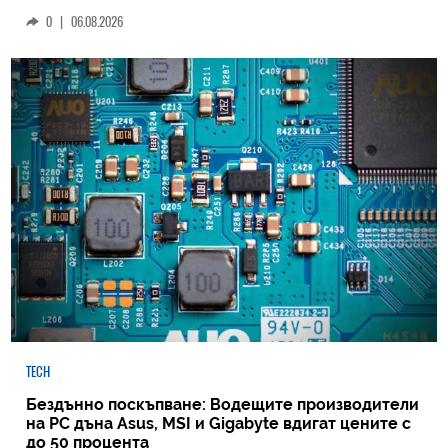
0
|
06.08.2026
TECH
Бездънно поскъпване: Водещите производители
на РС дъна Asus, MSI и Gigabyte вдигат цените с
до 50 процента