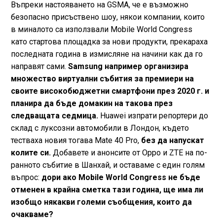
Въпреки настояването на GSMA, че е възможно
безопасно присъствено шоу, някои компании, които
в миналото са използвали Mobile World Congress
като стартова площадка за нови продукти, прекараха
последната година в измисляне на начини как да го
направят сами.
Samsung например организира
множество виртуални събития за премиери на
своите високобюджетни смартфони през 2020 г. и
планира да бъде домакин на такова през
следващата седмица.
Huawei изпрати репортери до
склад с луксозни автомобили в Лондон, където
тестваха новия тогава Mate 40 Pro,
без да напускат
колите си.
Добавете и анонсите от Oppo и ZTE на по-
ранното събитие в Шанхай, и оставаме с един голям
въпрос:
дори ако Mobile World Congress не бъде
отменен в крайна сметка тази година, ще има ли
изобщо някакви големи съобщения, които да
очакваме?