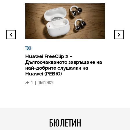
TECH
Huawei FreeClip 2 –
Дългоочакваното завръщане на
HICOMME
най-добрите слушалки на
Следв
Huawei (РЕВЮ)
смар
1
|
15.01.2026
личен
0
|
БЮЛЕТИН