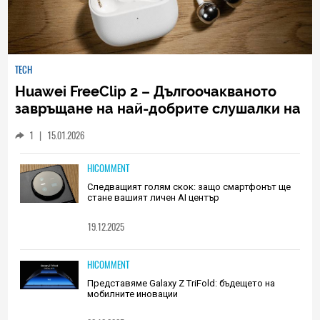
TECH
Huawei FreeClip 2 – Дългоочакваното
завръщане на най-добрите слушалки на
Huawei (РЕВЮ)
1
|
15.01.2026
HICOMMENT
Следващият голям скок: защо смартфонът ще
стане вашият личен AI център
19.12.2025
HICOMMENT
Представяме Galaxy Z TriFold: бъдещето на
мобилните иновации