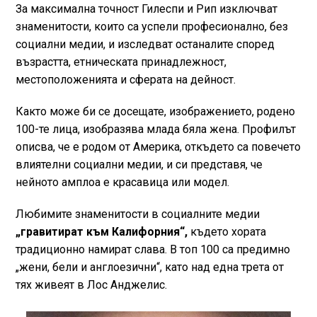
За максимална точност Гилеспи и Рип изключват
знаменитости, които са успели професионално, без
социални медии, и изследват останалите според
възрастта, етническата принадлежност,
местоположенията и сферата на дейност.
Както може би се досещате, изображението, родено
100-те лица, изобразява млада бяла жена. Профилът
описва, че е родом от Америка, откъдето са повечето
влиятелни социални медии, и си представя, че
нейното амплоа е красавица или модел.
Любимите знаменитости в социалните медии
„гравитират към Калифорния“,
където хората
традиционно намират слава. В топ 100 са предимно
„жени, бели и англоезични“, като над една трета от
тях живеят в Лос Анджелис.