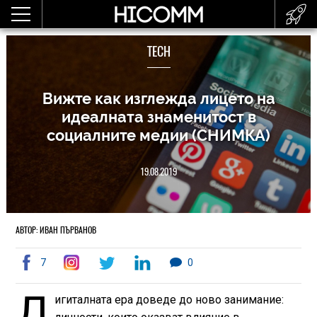
TECH
Вижте как изглежда лицето на
идеалната знаменитост в
социалните медии (СНИМКА)
19.08.2019
АВТОР: ИВАН ПЪРВАНОВ
7
0
Д
игиталната ера доведе до ново занимание: