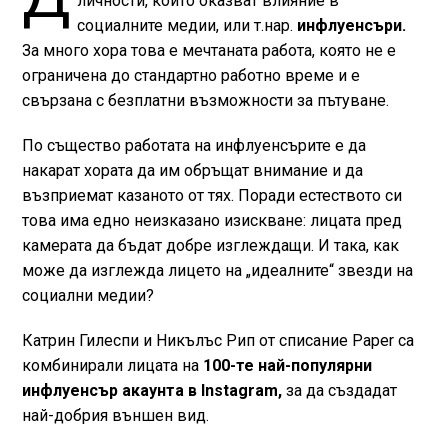
личности, които оказват влияние в
социалните медии, или т.нар.
инфлуенсъри.
За много хора това е мечтаната работа, която не е
ограничена до стандартно работно време и е
свързана с безплатни възможности за пътуване.
По същество работата на инфлуенсърите е да
накарат хората да им обръщат внимание и да
възприемат казаното от тях. Поради естеството си
това има едно неизказано изискване: лицата пред
камерата да бъдат добре изглеждащи. И така, как
може да изглежда лицето на „идеалните“ звезди на
социални медии?
Катрин Гилеспи и Никълъс Рип от списание Paper са
комбинирали лицата на
100-те най-популярни
инфлуенсър акаунта в Instagram,
за да създадат
най-добрия външен вид.