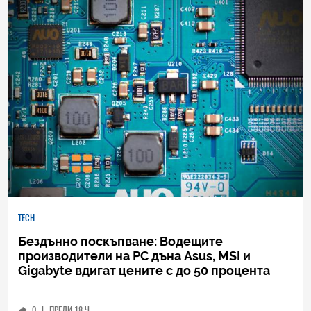
TECH
Бездънно поскъпване: Водещите
производители на РС дъна Asus, MSI и
Gigabyte вдигат цените с до 50 процента
0
|
ПРЕДИ 18 Ч.