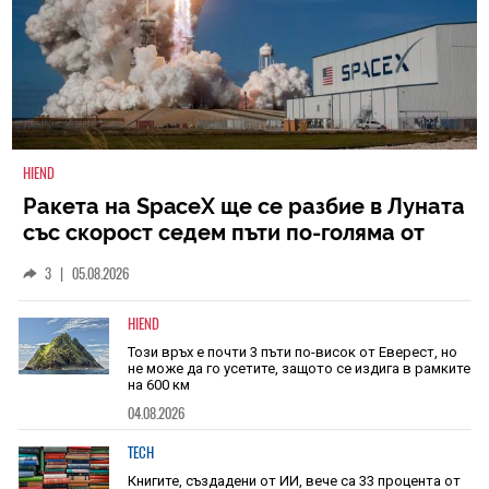
HIEND
Ракета на SpaceX ще се разбие в Луната
със скорост седем пъти по-голяма от
скоростта на звука
3
|
05.08.2026
HIEND
Този връх е почти 3 пъти по-висок от Еверест, но
не може да го усетите, защото се издига в рамките
на 600 км
04.08.2026
TECH
Книгите, създадени от ИИ, вече са 33 процента от