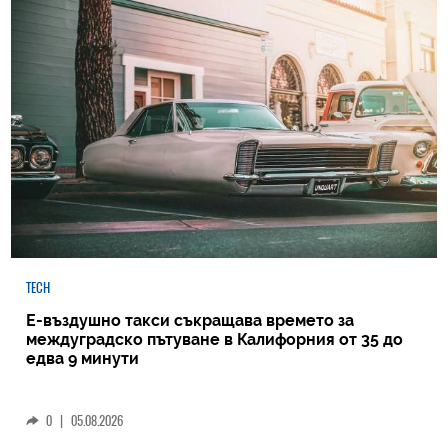
TECH
Е-въздушно такси съкращава времето за
междуградско пътуване в Калифорния от 35 до
едва 9 минути
0
|
05.08.2026