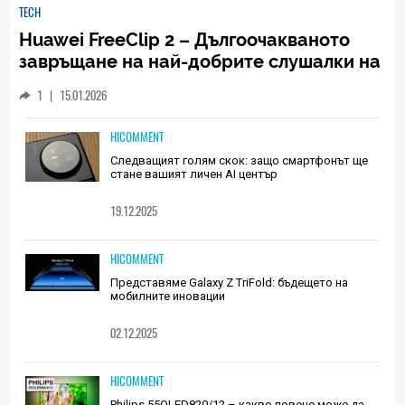
TECH
Huawei FreeClip 2 – Дългоочакваното
завръщане на най-добрите слушалки на
Huawei (РЕВЮ)
1
|
15.01.2026
HICOMMENT
Следващият голям скок: защо смартфонът ще
стане вашият личен AI център
19.12.2025
HICOMMENT
Представяме Galaxy Z TriFold: бъдещето на
мобилните иновации
02.12.2025
HICOMMENT
Philips 55OLED820/12 – какво повече може да