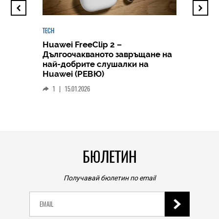
TECH
Huawei FreeClip 2 –
Дългоочакваното завръщане на
HICOMME
най-добрите слушалки на
Следв
Huawei (РЕВЮ)
смар
1
|
15.01.2026
личен
0
|
БЮЛЕТИН
Получавай бюлетин по email