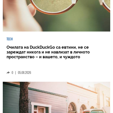
TECH
Очилата на DuckDuckGo са евтини, не се
зареждат никога и не навлизат в личното
пространство – и вашето, и чуждото
0
|
05.08.2026