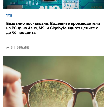
TECH
Бездънно поскъпване: Водещите производители
на РС дъна Asus, MSI и Gigabyte вдигат цените с
до 50 процента
0
|
06.08.2026