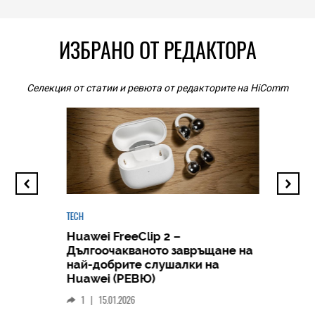
ИЗБРАНО ОТ РЕДАКТОРА
Селекция от статии и ревюта от редакторите на HiComm
TECH
Huawei FreeClip 2 –
Дългоочакваното завръщане на
HICOMME
най-добрите слушалки на
Следв
Huawei (РЕВЮ)
смар
1
|
15.01.2026
личен