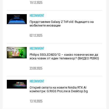
19.12.2025
HICOMMENT
Представяме Galaxy Z TriFold: бъдещето на
мобилните иновации
02.12.2025
HICOMMENT
Philips 55OLED820/12 – какво повече може да
иска човек от един телевизор? (ВИДЕО РЕВЮ)
23.09.2025
HICOMMENT
Открий силата на новите Nvidia RTX AI
компютри: G:RIGS ProLine в Desktop.bg
13.10.2025