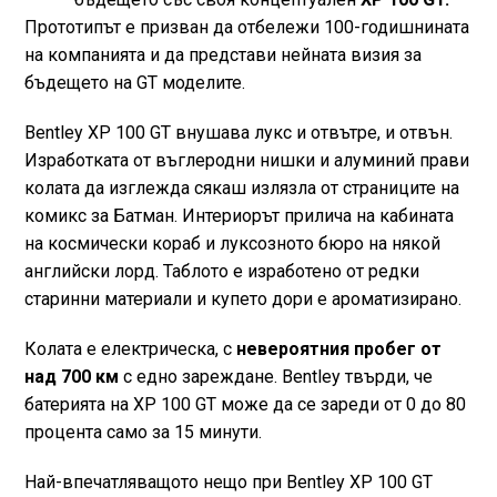
Прототипът е призван да отбележи 100-годишнината
на компанията и да представи нейната визия за
бъдещето на GT моделите.
Bentley XP 100 GT внушава лукс и отвътре, и отвън.
Изработката от въглеродни нишки и алуминий прави
колата да изглежда сякаш излязла от страниците на
комикс за Батман. Интериорът прилича на кабината
на космически кораб и луксозното бюро на някой
английски лорд. Таблото е изработено от редки
старинни материали и купето дори е ароматизирано.
Колата е електрическа, с
невероятния пробег от
над 700 км
с едно зареждане. Bentley твърди, че
батерията на XP 100 GT може да се зареди от 0 до 80
процента само за 15 минути.
Най-впечатляващото нещо при Bentley XP 100 GT