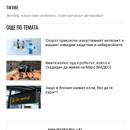
ТАГОВЕ:
Bentley
,
изкуствен интелект
,
електрически автомобил
ОЩЕ ПО ТЕМАТА
Спорът приключи: изкуственият интелект е
вашият невидим защитник в кибервойните
Вижте колко луд е роботът, който е
създаден да живее на Марс (ВИДЕО)
Защо в Япония наемат коли, без да ги
карат?