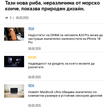
Тази нова риба, неразличима от морско
конче, показва природен дизайн,
основан на уникалност и заемки
0
|
06.08.2026
TECH
Недостигът на DRAM за чиповете A20 Pro може да
застраши значително наличностите на iPhone 18
Pro
08.08.2026
SOCIAL
Надеждност на уредите, на която можете да
разчитате
06.08.2026
TECH
Новият MacBook Ultra обещава значително по-
компактни размери и устойчив сензорен дисплей
06.08.2026