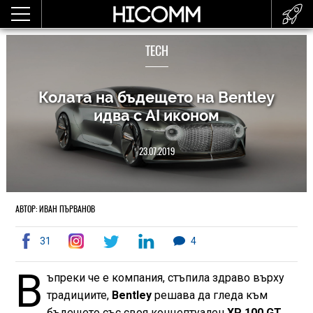
TECH
Колата на бъдещето на Bentley
идва с AI иконом
23.07.2019
АВТОР: ИВАН ПЪРВАНОВ
31
4
В
ъпреки че е компания, стъпила здраво върху
традициите,
Bentley
решава да гледа към
бъдещето със своя концептуален
XP 100 GT.