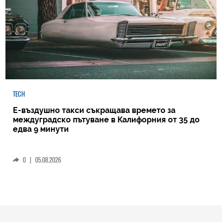
TECH
Е-въздушно такси съкращава времето за
междуградско пътуване в Калифорния от 35 до
едва 9 минути
0
|
05.08.2026