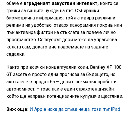
обаче е
вграденият изкуствен интелект,
който се
грижи за вашите нужди на път. Събирайки
биометрична информация, той активира различни
режими на удобство, отваря панорамния покрив или
пък активира филтри на стъклата за повече лично
пространство. Софтуерът дори може да управлява
колата сам, докато вие подремвате на задните
седалки.
Както при всички концептуални коли, Bentley XP 100
GT засега е просто една прогноза за бъдещето, но
ако влезе в продажба – дори с по-малък пробег и
автономност, – това пак е един страхотен дизайн,
който ще направи потенциалните купувачи щастливи.
Виж още:
И Apple иска да сгъва неща, този път iPad