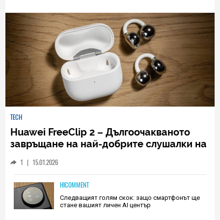
TECH
Huawei FreeClip 2 – Дългоочакваното
завръщане на най-добрите слушалки на
Huawei (РЕВЮ)
1
|
15.01.2026
HICOMMENT
Следващият голям скок: защо смартфонът ще
стане вашият личен AI център