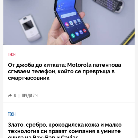
TECH
От джоба до китката: Motorola патентова
сгъваем телефон, който се превръща в
смартчасовник
0
|
ПРЕДИ 7 Ч.
TECH
Злато, сребро, крокодилска кожа и малко
технология си правят компания в умните
очила на Ray-Ban и Caviar