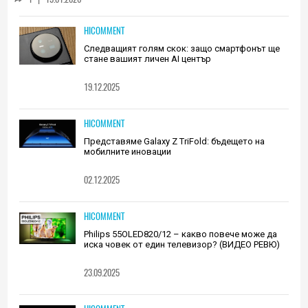
HICOMMENT
Следващият голям скок: защо смартфонът ще
стане вашият личен AI център
19.12.2025
HICOMMENT
Представяме Galaxy Z TriFold: бъдещето на
мобилните иновации
02.12.2025
HICOMMENT
Philips 55OLED820/12 – какво повече може да
иска човек от един телевизор? (ВИДЕО РЕВЮ)
23.09.2025