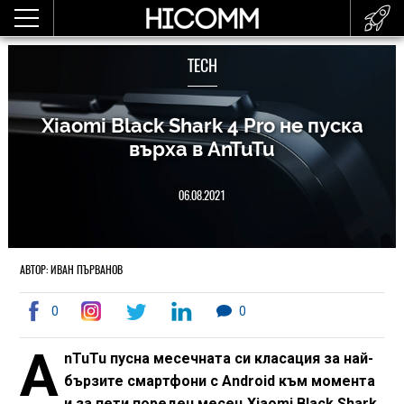
TECH
Xiaomi Black Shark 4 Pro не пуска
върха в AnTuTu
06.08.2021
АВТОР: ИВАН ПЪРВАНОВ
0
0
A
nTuTu пусна месечната си класация за най-
бързите смартфони с Android
към момента
и за пети пореден месец Xiaomi Black Shark