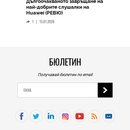
Дългоочакваното завръщане на
HICOMME
най-добрите слушалки на
Следв
Huawei (РЕВЮ)
смар
1
|
15.01.2026
личен
0
|
БЮЛЕТИН
Получавай бюлетин по email