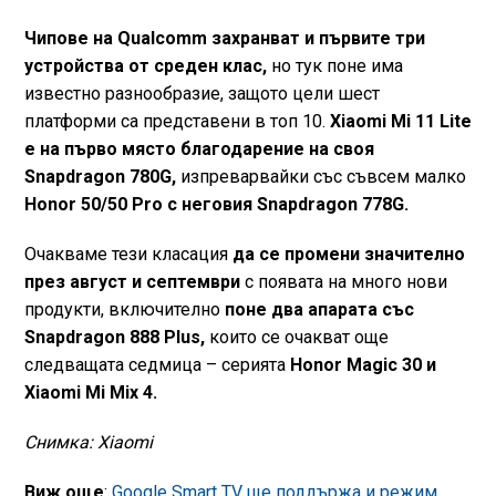
Чипове на Qualcomm захранват и първите три
устройства от среден клас,
но тук поне има
известно разнообразие, защото цели шест
платформи са представени в топ 10.
Xiaomi Mi 11 Lite
е на първо място благодарение на своя
Snapdragon 780G,
изпреварвайки със съвсем малко
Honor 50/50 Pro с неговия Snapdragon 778G.
Очакваме тези класация
да се промени значително
през август и септември
с появата на много нови
продукти, включително
поне два апарата със
Snapdragon 888 Plus,
които се очакват още
следващата седмица – серията
Honor Magic 30 и
Xiaomi Mi Mix 4.
Снимка: Xiaomi
Виж още
:
Google Smart TV ще поддържа и режим