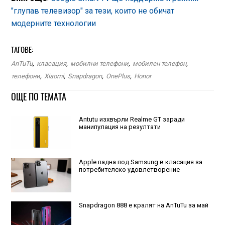
"глупав телевизор" за тези, които не обичат
модерните технологии
ТАГОВЕ:
AnTuTu
,
класация
,
мобилни телефони
,
мобилен телефон
,
телефони
,
Xiaomi
,
Snapdragon
,
OnePlus
,
Honor
ОЩЕ ПО ТЕМАТА
Antutu изхвърли Realme GT заради
манипулация на резултати
Apple падна под Samsung в класация за
потребителско удовлетворение
Snapdragon 888 е кралят на AnTuTu за май