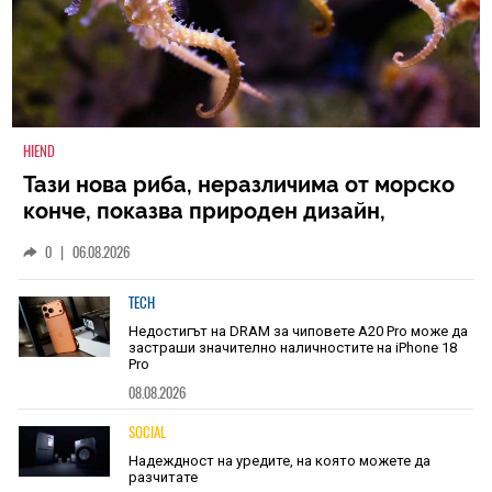
HIEND
Тази нова риба, неразличима от морско
конче, показва природен дизайн,
основан на уникалност и заемки
0
|
06.08.2026
TECH
Недостигът на DRAM за чиповете A20 Pro може да
застраши значително наличностите на iPhone 18
Pro
08.08.2026
SOCIAL
Надеждност на уредите, на която можете да
разчитате