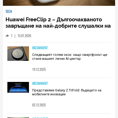
TECH
Huawei FreeClip 2 – Дългоочакваното
завръщане на най-добрите слушалки на
Huawei (РЕВЮ)
1
|
15.01.2026
HICOMMENT
Следващият голям скок: защо смартфонът ще
стане вашият личен AI център
19.12.2025
HICOMMENT
Представяме Galaxy Z TriFold: бъдещето на
мобилните иновации
02.12.2025