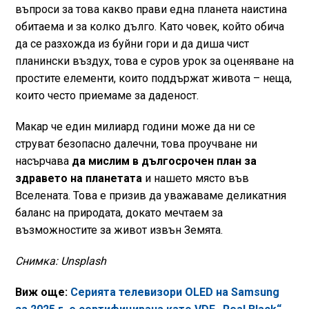
въпроси за това какво прави една планета наистина
обитаема и за колко дълго. Като човек, който обича
да се разхожда из буйни гори и да диша чист
планински въздух, това е суров урок за оценяване на
простите елементи, които поддържат живота – неща,
които често приемаме за даденост.
Макар че един милиард години може да ни се
струват безопасно далечни, това проучване ни
насърчава
да мислим в дългосрочен план за
здравето на планетата
и нашето място във
Вселената. Това е призив да уважаваме деликатния
баланс на природата, докато мечтаем за
възможностите за живот извън Земята.
Снимка: Unsplash
Виж още:
Серията телевизори OLED на Samsung