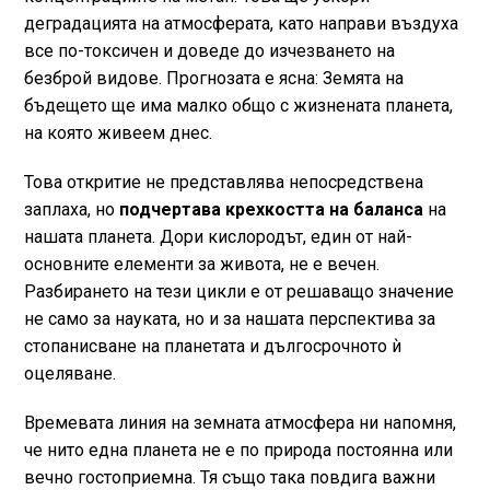
деградацията на атмосферата, като направи въздуха
все по-токсичен и доведе до изчезването на
безброй видове. Прогнозата е ясна: Земята на
бъдещето ще има малко общо с жизнената планета,
на която живеем днес.
Това откритие не представлява непосредствена
заплаха, но
подчертава крехкостта на баланса
на
нашата планета. Дори кислородът, един от най-
основните елементи за живота, не е вечен.
Разбирането на тези цикли е от решаващо значение
не само за науката, но и за нашата перспектива за
стопанисване на планетата и дългосрочното ѝ
оцеляване.
Времевата линия на земната атмосфера ни напомня,
че нито една планета не е по природа постоянна или
вечно гостоприемна. Тя също така повдига важни