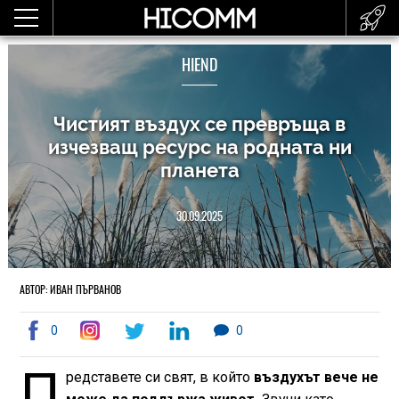
HIEND
Чистият въздух се превръща в
изчезващ ресурс на родната ни
планета
30.09.2025
АВТОР: ИВАН ПЪРВАНОВ
0
0
П
редставете си свят, в който
въздухът вече не