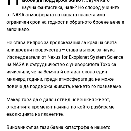
може да поддържа живот.
Звучи като
научна фантастика, нали? Но според учените
от NASA атмосферата на нашата планета има
ограничен срок на годност и обратното броене вече е
започнало.
Не става въпрос за предсказания за края на света
или древни пророчества – става въпрос за наука.
Изследователи от Nexus for Exoplanet System Science
на NASA в сътрудничество с университета Тохо са
изчислили, че на Земята ѝ остават около един
милиард години, преди атмосферата да не може
повече да поддържа живота, какъвто го познаваме.
Макар това да е далеч отвъд човешкия живот,
откритията променят начина, по който разбираме
еволюцията на планетите.
Виновникът за тази бавна катастрофа е нашето