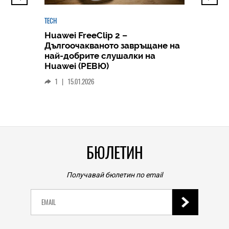
TECH
Huawei FreeClip 2 –
Дългоочакваното завръщане на
HICOMME
най-добрите слушалки на
Следв
Huawei (РЕВЮ)
смар
1
|
15.01.2026
личен
0
|
БЮЛЕТИН
Получавай бюлетин по email