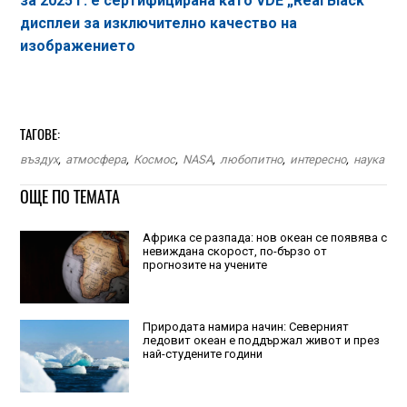
за 2025 г. е сертифицирана като VDE „Real Black“
дисплеи за изключително качество на
изображението
ТАГОВЕ:
въздух
,
атмосфера
,
Космос
,
NASA
,
любопитно
,
интересно
,
наука
ОЩЕ ПО ТЕМАТА
Африка се разпада: нов океан се появява с
невиждана скорост, по-бързо от
прогнозите на учените
Природата намира начин: Северният
ледовит океан е поддържал живот и през
най-студените години