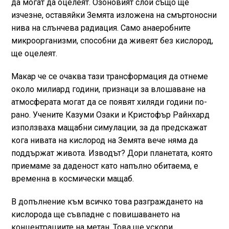
да могат да оцелеят. Озоновият слой също ще
изчезне, оставяйки Земята изложена на смъртоносни
нива на слънчева радиация. Само анаеробните
микроорганизми, способни да живеят без кислород,
ще оцелеят.
Макар че се очаква тази трансформация да отнеме
около милиард години, признаци за влошаване на
атмосферата могат да се появят хиляди години по-
рано. Учените Казуми Озаки и Кристофър Райнхард
използваха мащабни симулации, за да предскажат
кога нивата на кислород на Земята вече няма да
поддържат живота. Изводът? Дори планетата, която
приемаме за даденост като напълно обитаема, е
временна в космически мащаб.
В допълнение към всичко това разграждането на
кислорода ще съвпадне с повишаването на
концентрациите на метан. Това ще ускори