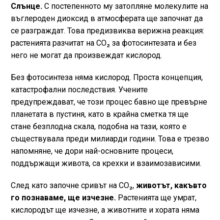
Слънце.
С постепенното му затопляне молекулите на
въглероден диоксид в атмосферата ще започнат да
се разграждат. Това предизвиква верижна реакция:
растенията разчитат на CO₂ за фотосинтезата и без
него не могат да произвеждат кислород.
Без фотосинтеза няма кислород. Проста концепция,
катастрофални последствия. Учените
предупреждават, че този процес бавно ще превърне
планетата в пустиня, като в крайна сметка тя ще
стане безплодна скала, подобна на тази, която е
съществувала преди милиарди години. Това е трезво
напомняне, че дори най-основните процеси,
поддържащи живота, са крехки и взаимозависими.
След като започне сривът на CO₂,
животът, какъвто
го познаваме, ще изчезне.
Растенията ще умрат,
кислородът ще изчезне, а животните и хората няма