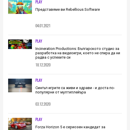
PLAY
Представяме ви Rebellious Software
04.01.2021
PLAY
Incineration Productions: Българското студио за
разработка на видеоигри, което не спира да ни
радва с успехите си
18.12.2020
PLAY
Сингъл игрите са живи и здрави - и доста по-
популярни от мултиплейъра
03.12.2020
PLAY
Forza Horizon 5 е сериозен кандидат за