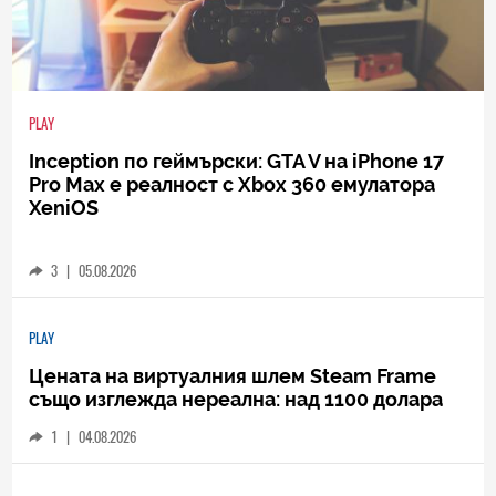
PLAY
Inception по геймърски: GTA V на iPhone 17
Pro Max е реалност с Xbox 360 емулатора
XeniOS
3
|
05.08.2026
PLAY
Цената на виртуалния шлем Steam Frame
също изглежда нереална: над 1100 долара
1
|
04.08.2026