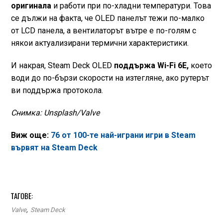
оригинала
и работи при по-хладни температури. Това
се дължи на факта, че OLED панелът тежи по-малко
от LCD панела, а вентилаторът вътре е по-голям с
някои актуализирани термични характеристики.
И накрая, Steam Deck OLED
поддържа Wi-Fi 6E,
което
води до по-бързи скорости на изтегляне, ако рутерът
ви поддържа протокола.
Снимка: Unsplash/Valve
Виж още:
76 от 100-те най-играни игри в Steam
вървят на Steam Deck
ТАГОВЕ:
Valve
,
Steam Deck