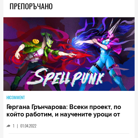
ПРЕПОРЪЧАНО
HICOMMENT
Гергана Грънчарова: Всеки проект, по
който работим, и научените уроци от
него са неизменна част от пътя, който
1
|
01.04.2022
трябва да извървим като екип
(ИНТЕРВЮ)