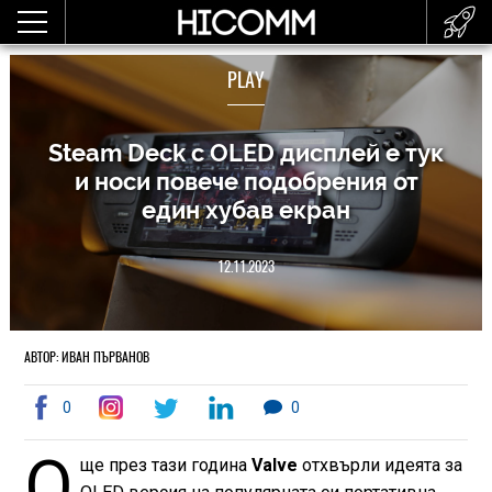
PLAY
Steam Deck с OLED дисплей е тук
и носи повече подобрения от
един хубав екран
12.11.2023
АВТОР: ИВАН ПЪРВАНОВ
0
0
О
ще през тази година
Valve
отхвърли идеята за