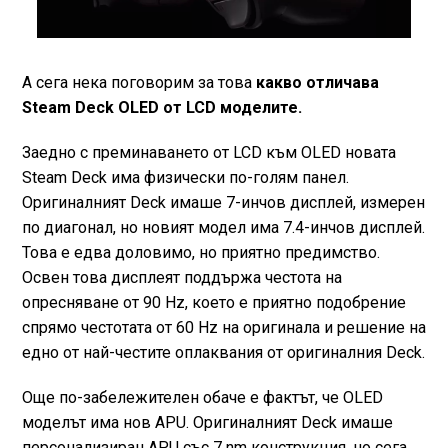
А сега нека поговорим за това
какво отличава
Steam Deck OLED от LCD моделите.
Заедно с преминаването от LCD към OLED новата
Steam Deck има физически по-голям панел.
Оригиналният Deck имаше 7-инчов дисплей, измерен
по диагонал, но новият модел има 7.4-инчов дисплей.
Това е едва доловимо, но приятно предимство.
Освен това дисплеят поддържа честота на
опресняване от 90 Hz, което е приятно подобрение
спрямо честотата от 60 Hz на оригинала и решение на
едно от най-честите оплаквания от оригиналния Deck.
Още по-забележителен обаче е фактът, че OLED
моделът има нов APU. Оригиналният Deck имаше
персонализиран APU със 7 nm конструкция, но сега