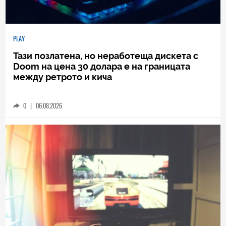
PLAY
Тази позлатена, но неработеща дискета с
Doom на цена 30 долара е на границата
между ретрото и кича
0
|
06.08.2026