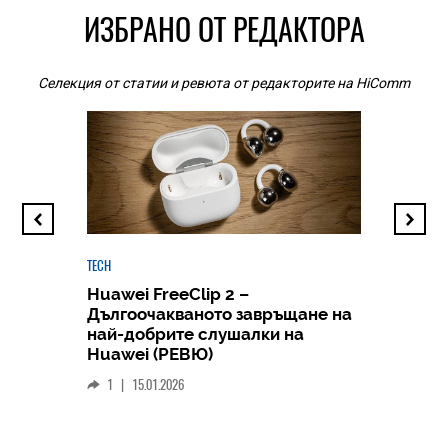
ИЗБРАНО ОТ РЕДАКТОРА
Селекция от статии и ревюта от редакторите на HiComm
TECH
Huawei FreeClip 2 –
Дългоочакваното завръщане на
HICOMME
най-добрите слушалки на
Следв
Huawei (РЕВЮ)
смар
1
|
15.01.2026
личен
0
|