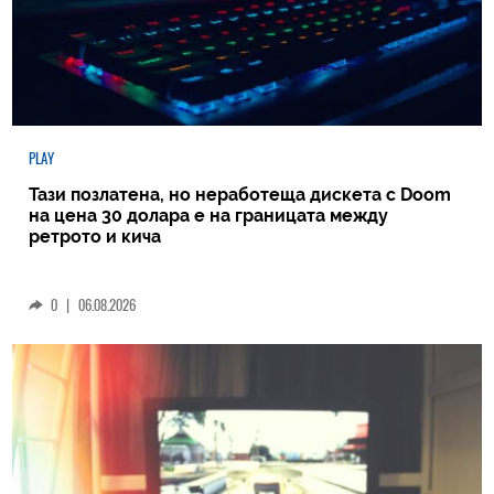
PLAY
Тази позлатена, но неработеща дискета с Doom
на цена 30 долара е на границата между
ретрото и кича
0
|
06.08.2026