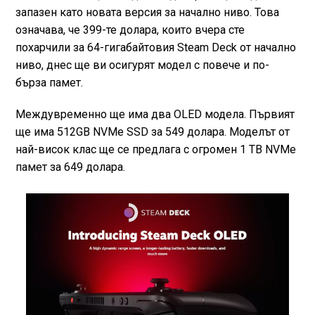
запазен като новата версия за начално ниво. Това
означава, че 399-те долара, които вчера сте
похарчили за 64-гигабайтовия Steam Deck от начално
ниво, днес ще ви осигурят модел с повече и по-
бърза памет.
Междувременно ще има два OLED модела. Първият
ще има 512GB NVMe SSD за 549 долара. Моделът от
най-висок клас ще се предлага с огромен 1 TB NVMe
памет за 649 долара.