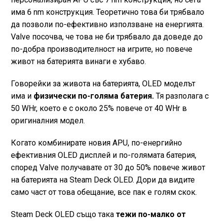
има 6 nm конструкция. Теоретично това би трябвало
да позволи по-ефективно използване на енергията.
Valve посочва, че това не би трябвало да доведе до
по-добра производителност на игрите, но повече
живот на батерията винаги е хубаво.
Говорейки за живота на батерията, OLED моделът
има и
физически по-голяма батерия.
Тя разполага с
50 WHr, което е с около 25% повече от 40 WHr в
оригиналния модел.
Когато комбинирате новия APU, по-енергийно
ефективния OLED дисплей и по-голямата батерия,
според Valve получавате от 30 до 50% повече живот
на батерията на Steam Deck OLED. Дори да видите
само част от това обещание, все пак е голям скок.
Steam Deck OLED също така
тежи по-малко от