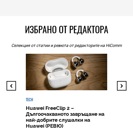
ИЗБРАНО ОТ РЕДАКТОРА
Селекция от статии и ревюта от редакторите на HiComm
TECH
Huawei FreeClip 2 –
Дългоочакваното завръщане на
HICOMME
най-добрите слушалки на
Следв
Huawei (РЕВЮ)
смар