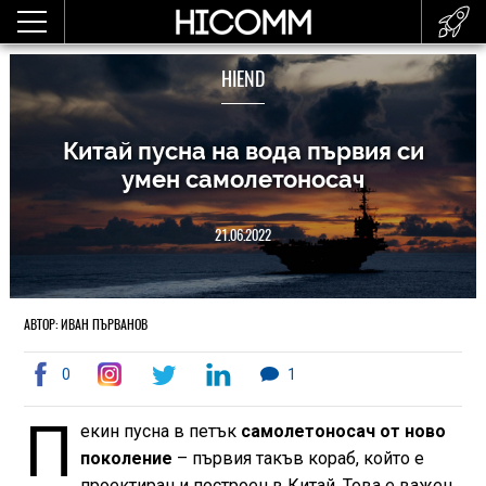
HIEND
Китай пусна на вода първия си
умен самолетоносач
21.06.2022
АВТОР: ИВАН ПЪРВАНОВ
0
1
П
екин пусна в петък
самолетоносач от ново
поколение
– първия такъв кораб, който е
проектиран и построен в Китай. Това е важен