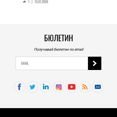
1
|
15.01.2026
личен
0
|
БЮЛЕТИН
Получавай бюлетин по email