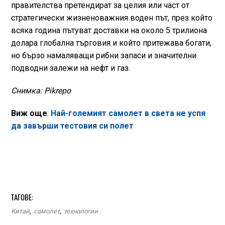
правителства претендират за целия или част от
стратегически жизненоважния воден път, през който
всяка година пътуват доставки на около 5 трилиона
долара глобална търговия и който притежава богати,
но бързо намаляващи рибни запаси и значителни
подводни залежи на нефт и газ.
Снимка: Pikrepo
Виж още
:
Най-големият самолет в света не успя
да завърши тестовия си полет
ТАГОВЕ:
Китай
,
самолет
,
технологии