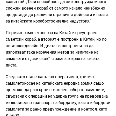
казва той. „Тази способност да се конструира много
сложен военен кораб от самото начало неизбежно
ще доведе до различни странични дейности и ползи
за китайската корабостроителна индустрия.“
Първият самолетоносач на Китай е преустроен
съветски кораб, а вторият е построен в Китай, но по
съветски дизайн. И двата са построени, за да
използват така наречения метод за излитане на
самолети от „ски скок“, с рампа в края на късата
писта.
След като стане напълно оперативен, третият
самолетоносач на китайската народна армия също
ще може да разгърне по-пълен набор от самолети,
свързани с операции на ударна група на превозвача,
включително транспорт на борда му, както и бордови
самолети за ранно предупреждение и контрол, като
KJ-600.