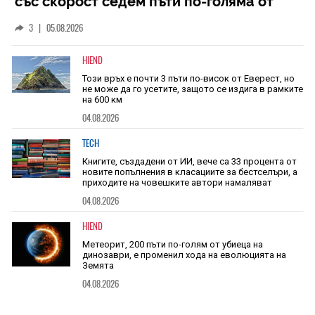
със скорост седем пъти по-голяма от
скоростта на звука
3
|
05.08.2026
HIEND
Този връх е почти 3 пъти по-висок от Еверест, но
не може да го усетите, защото се издига в рамките
на 600 км
04.08.2026
TECH
Книгите, създадени от ИИ, вече са 33 процента от
новите попълнения в класациите за бестселъри, а
приходите на човешките автори намаляват
04.08.2026
HIEND
Метеорит, 200 пъти по-голям от убиеца на
динозаври, е променил хода на еволюцията на
Земята
04.08.2026