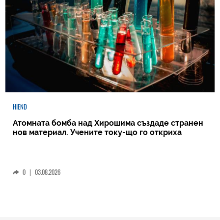
HIEND
Атомната бомба над Хирошима създаде странен
нов материал. Учените току-що го откриха
0
|
03.08.2026