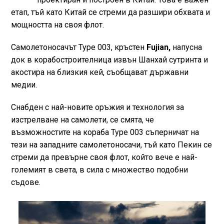
етап, тъй като Китай се стреми да разшири обхвата и
мощността на своя флот.
Самолетоносачът Type 003, кръстен
Fujian,
напусна
док в корабостроителница извън Шанхай сутринта и
акостира на близкия кей, съобщават държавни
медии.
Снабден с най-новите оръжия и технология за
изстрелване на самолети, се смята, че
възможностите на кораба Type 003 съперничат на
тези на западните самолетоносачи, тъй като Пекин се
стреми да превърне своя флот, който вече е най-
големият в света, в сила с множество подобни
съдове.