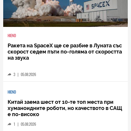
HIEND
Ракета на SpaceX ще се разбие в Луната със
скорост седем пъти по-голяма от скоростта
на звука
3
|
05.08.2026
HIEND
Китай заема шест от 10-те топ места при
хуманоидните роботи, но качеството в САЩ
е по-високо
1
|
05.08.2026