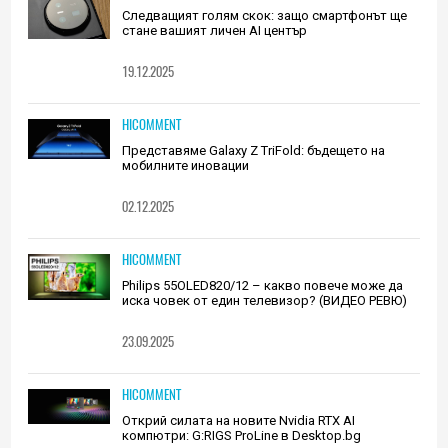
Следващият голям скок: защо смартфонът ще
стане вашият личен AI център
19.12.2025
HICOMMENT
Представяме Galaxy Z TriFold: бъдещето на
мобилните иновации
02.12.2025
HICOMMENT
Philips 55OLED820/12 – какво повече може да
иска човек от един телевизор? (ВИДЕО РЕВЮ)
23.09.2025
HICOMMENT
Открий силата на новите Nvidia RTX AI
компютри: G:RIGS ProLine в Desktop.bg