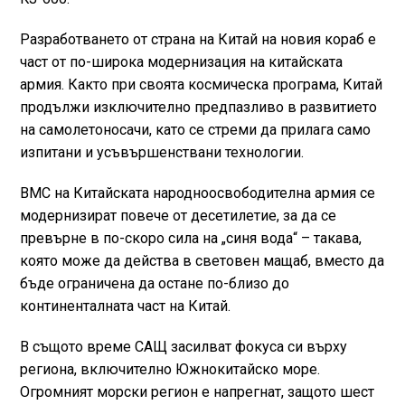
Разработването от страна на Китай на новия кораб е
част от по-широка модернизация на китайската
армия. Както при своята космическа програма, Китай
продължи изключително предпазливо в развитието
на самолетоносачи, като се стреми да прилага само
изпитани и усъвършенствани технологии.
ВМС на Китайската народноосвободителна армия се
модернизират повече от десетилетие, за да се
превърне в по-скоро сила на „синя вода“ – такава,
която може да действа в световен мащаб, вместо да
бъде ограничена да остане по-близо до
континенталната част на Китай.
В същото време САЩ засилват фокуса си върху
региона, включително Южнокитайско море.
Огромният морски регион е напрегнат, защото шест