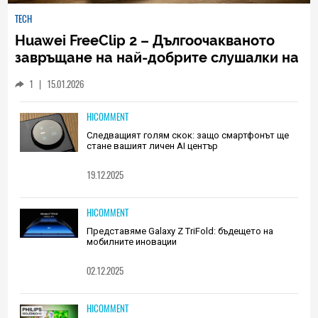
TECH
Huawei FreeClip 2 – Дългоочакваното
завръщане на най-добрите слушалки на
Huawei (РЕВЮ)
1
|
15.01.2026
HICOMMENT
Следващият голям скок: защо смартфонът ще
стане вашият личен AI център
19.12.2025
HICOMMENT
Представяме Galaxy Z TriFold: бъдещето на
мобилните иновации
02.12.2025
HICOMMENT