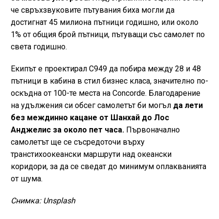
че свръхзвуковите пътувания биха могли да
достигнат 45 милиона пътници годишно, или около
1% от общия брой пътници, пътуващи със самолет по
света годишно.
Екипът е проектирал C949 да побира между 28 и 48
пътници в кабина в стил бизнес класа, значително по-
оскъдна от 100-те места на Concorde. Благодарение
на удължения си обсег самолетът би могъл
да лети
без междинно кацане от Шанхай до Лос
Анджелис за около пет часа.
Първоначално
самолетът ще се съсредоточи върху
транстихоокеански маршрути над океански
коридори, за да се сведат до минимум оплакванията
от шума.
Снимка: Unsplash