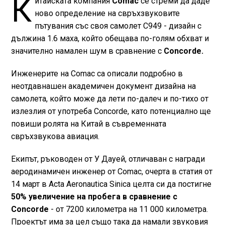
К
итайската компания
Comac
се стреми да даде
ново определение на свръхзвуковите
пътувания със своя самолет C949 - дизайн с
дължина 1.6 маха, който обещава по-голям обхват и
значително намален шум в сравнение с
Concorde.
Инженерите на Comac са описали подробно в
неотдавнашен академичен документ дизайна на
самолета, който може да лети по-далеч и по-тихо от
излезлия от употреба Concorde, като потенциално ще
повиши ролята на Китай в съвременната
свръхзвукова авиация.
Екипът, ръководен от У Дауей, отличаван с награди
аеродинамичен инженер от Comac, очерта в статия от
14 март в Acta Aeronautica Sinica целта си да постигне
50% увеличение на пробега в сравнение с
Concorde
- от 7200 километра на 11 000 километра.
Проектът има за цел също така да намали звуковия