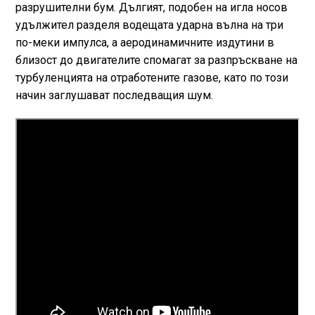
разрушителни бум. Дългият, подобен на игла носов
удължител разделя водещата ударна вълна на три
по-меки импулса, а аеродинамичните издутини в
близост до двигателите спомагат за разпръскване на
турбуленцията на отработените газове, като по този
начин заглушават последващия шум.