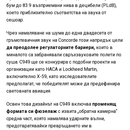
бум до 83.9 възприемани нива в децибели (PLdB),
което приблизително съответства на звука от
сешоар.
Чрез намаляване на шума до една двадесета от
гръмотевичния звук на Concorde този напредък цели
да преодолее регулаторните бариери,
които в
миналото са забранявали свръхзвуковите полети по
суша. C949 ще се конкурира с подобни проекти на
организации като НАСА и Lockheed Martin,
включително X-59, като изследователите
предполагат, че победителят може да предефинира
световната авиация.
Освен това дизайнът на C949 включва
променящ
формата си фюзелаж
с извита „обратна камерна“
средна част, която намалява ударните вълни,
предотвратявайки превръщането им в