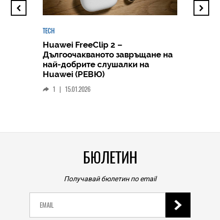
TECH
Huawei FreeClip 2 –
Дългоочакваното завръщане на
HICOMME
най-добрите слушалки на
Следв
Huawei (РЕВЮ)
смар
1
|
15.01.2026
личен
0
|
БЮЛЕТИН
Получавай бюлетин по email