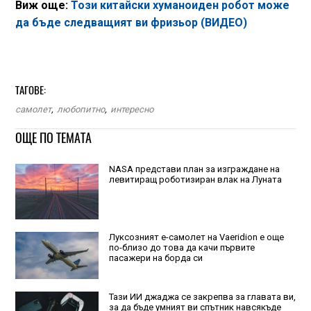
Виж още:
Този китайски хуманоиден робот може
да бъде следващият ви фризьор (ВИДЕО)
ТАГОВЕ:
самолет
,
любопитно
,
интересно
ОЩЕ ПО ТЕМАТА
NASA представи план за изграждане на
левитиращ роботизиран влак на Луната
Луксозният е-самолет на Vaeridion е още
по-близо до това да качи първите
пасажери на борда си
Тази ИИ джаджа се закрепва за главата ви,
за да бъде умният ви спътник навсякъде