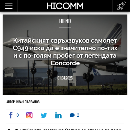
HIEND
Китайският свръхзвуков самолет
C949 иска да е значително по-тих
и с по-голям пробег от легендата
Concorde
01.04.2025
АВТОР: ИВАН ПЪРВАНОВ
0
2