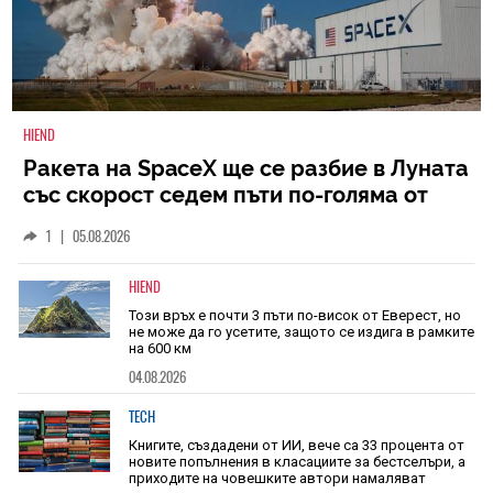
HIEND
Ракета на SpaceX ще се разбие в Луната
със скорост седем пъти по-голяма от
скоростта на звука
1
|
05.08.2026
HIEND
Този връх е почти 3 пъти по-висок от Еверест, но
не може да го усетите, защото се издига в рамките
на 600 км
04.08.2026
TECH
Книгите, създадени от ИИ, вече са 33 процента от
новите попълнения в класациите за бестселъри, а
приходите на човешките автори намаляват