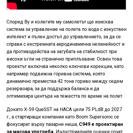
Според Ву и колегите му самолетът ще изисква
система за управление на полета по вода с изкуствен
интелект и пълен достъп до управлението, за да се
справи с екстремната аеродинамична нелинейност и
да противодейства на загубата на стабилност при
високи ъгли на странично приплъзване. Освен това
проектът включва няколко ключови корекции, като
например подвижна горивна система, която
динамично премества 42 тона гориво между седем
резервоара, за да поддържа баланса и да
оптимизира центъра на тежестта по време на полет.
Докато X-59 QueSST на НАСА цели 75 PLdB до 2027
г., а стартиращи компании като Boom Supersonic се
фокусират върху пазарни ниши,
C949 е проектиран
за масова употреба.
Индустриалните оценки сочат,