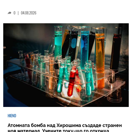
0
|
04.08.2026
HIEND
Атомната бомба над Хирошима създаде странен
нов материал. Учените току-що го откриха