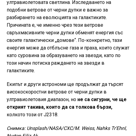
ултравиолетовата светлина. Изследването на
подобни ветрове от черни дупки е важно за
разбирането на еволюцията на галактиките.
Причината е, че именно чрез тези ветрове
свръхмасивните черни дупки обменят енергия със
своите галактически „домове“. По-конкретно, тази
енергия може да отблъсне газа и праха, които служат
като суровина за образуването на звезди, като по
този начин потиска раждането на звезди в
галактиките.
Екипът и други астрономи ще продължат да търсят
високоскоростни ветрове от черни дупки в
ултравиолетовия диапазон, но
не са сигурни, че ще
открият такива, които да са толкова бързи,
колкото този от J2318.
Снимка: Unsplash/NASA/CXC/M. Weiss, Nahks Tr'Ehnl,
Nurten Filiz Ak