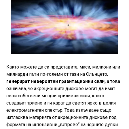
Както можете да си представите, маси, милиони или
милиарди пъти по-големи от тази на Слънцето,
генерират невероятни гравитационни сили,
а това
означава, че акреционните дискове могат да имат
свои собствени мощни приливни сили, които
създават триене и ги карат да светят ярко в целия
електромагнитен спектър. Това излъчване също
изтласква материята от акреционните дискове под
формата на интензивни „ветрове“ на черните дупки.