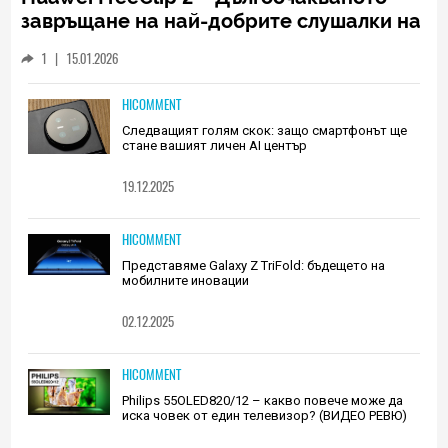
завръщане на най-добрите слушалки на
Huawei (РЕВЮ)
1
|
15.01.2026
HICOMMENT
Следващият голям скок: защо смартфонът ще
стане вашият личен AI център
19.12.2025
HICOMMENT
Представяме Galaxy Z TriFold: бъдещето на
мобилните иновации
02.12.2025
HICOMMENT
Philips 55OLED820/12 – какво повече може да
иска човек от един телевизор? (ВИДЕО РЕВЮ)