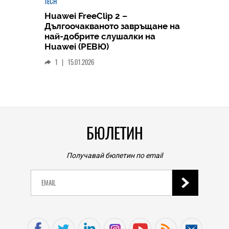
TECH
Huawei FreeClip 2 –
Дългоочакваното завръщане на
HICOMME
най-добрите слушалки на
Следв
Huawei (РЕВЮ)
смар
1
|
15.01.2026
личен
0
|
БЮЛЕТИН
Получавай бюлетин по email