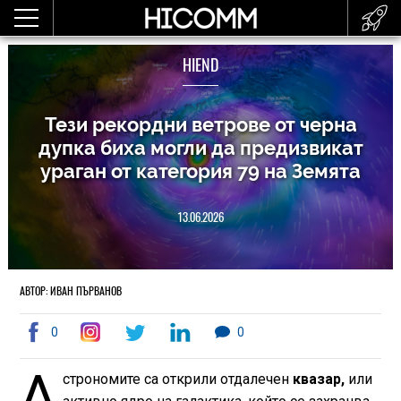
HIEND
Тези рекордни ветрове от черна
дупка биха могли да предизвикат
ураган от категория 79 на Земята
13.06.2026
АВТОР: ИВАН ПЪРВАНОВ
0
0
А
строномите са открили отдалечен
квазар,
или