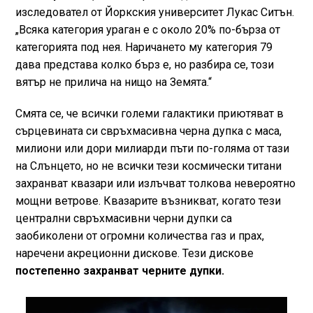
изследовател от Йоркския университет Лукас Ситън.
„Всяка категория ураган е с около 20% по-бърза от
категорията под нея. Наричането му категория 79
дава представа колко бърз е, но разбира се, този
вятър не прилича на нищо на Земята.“
Смята се, че всички големи галактики приютяват в
сърцевината си свръхмасивна черна дупка с маса,
милиони или дори милиарди пъти по-голяма от тази
на Слънцето, но не всички тези космически титани
захранват квазари или излъчват толкова невероятно
мощни ветрове. Квазарите възникват, когато тези
централни свръхмасивни черни дупки са
заобиколени от огромни количества газ и прах,
наречени акреционни дискове. Тези дискове
постепенно захранват черните дупки.