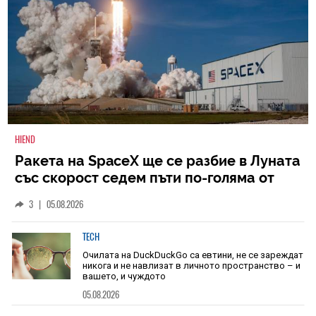
HIEND
Ракета на SpaceX ще се разбие в Луната
със скорост седем пъти по-голяма от
скоростта на звука
3
|
05.08.2026
TECH
Очилата на DuckDuckGo са евтини, не се зареждат
никога и не навлизат в личното пространство – и
вашето, и чуждото
05.08.2026