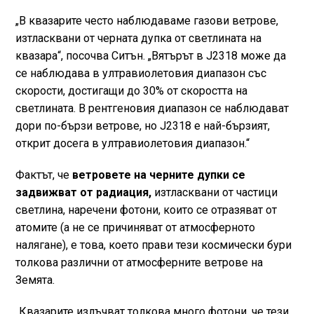
„В квазарите често наблюдаваме газови ветрове,
изтласквани от черната дупка от светлината на
квазара“, посочва Ситън. „Вятърът в J2318 може да
се наблюдава в ултравиолетовия диапазон със
скорости, достигащи до 30% от скоростта на
светлината. В рентгеновия диапазон се наблюдават
дори по-бързи ветрове, но J2318 е най-бързият,
открит досега в ултравиолетовия диапазон.“
Фактът, че
ветровете на черните дупки се
задвижват от радиация,
изтласквани от частици
светлина, наречени фотони, които се отразяват от
атомите (а не се причиняват от атмосферното
налягане), е това, което прави тези космически бури
толкова различни от атмосферните ветрове на
Земята.
„Квазарите излъчват толкова много фотони, че тези