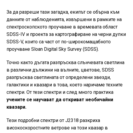
За да разреши тази загадка, екипът се обърна към
данните от наблюденията, извършени в рамките на
спектроскопското проучване в времевата област
SDSS-IV и проекта за картографиране на черни дупки
SDSS-V, които са част от по-широкомащабното
проучване Sloan Digital Sky Survey (SDSS).
Точно както дъгата разпръсква слънчевата светлина
в различни дължини на вълните, цветове, SDSS
разпръсква светлината от определени звезди,
галактики и квазари в това, което наричаме техните
спектри. От тези спектри и след много практика
учените се научават да откриват необичайни
квазари.
Тези подробни спектри от J2318 разкриха
високоскоростните ветрове на този квазар в