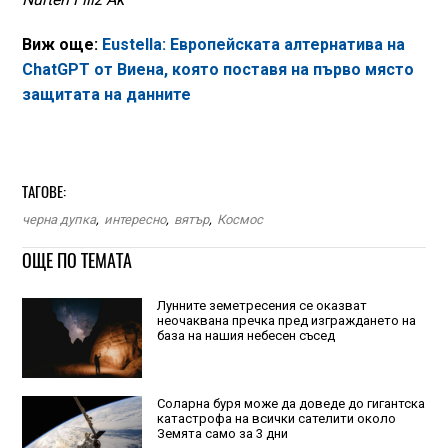
Виж още:
Eustella: Европейската алтернатива на
ChatGPT от Виена, която поставя на първо място
защитата на данните
ТАГОВЕ:
черна дупка
,
интересно
,
вятър
,
Космос
ОЩЕ ПО ТЕМАТА
Лунните земетресения се оказват
неочаквана пречка пред изграждането на
база на нашия небесен съсед
Соларна буря може да доведе до гигантска
катастрофа на всички сателити около
Земята само за 3 дни