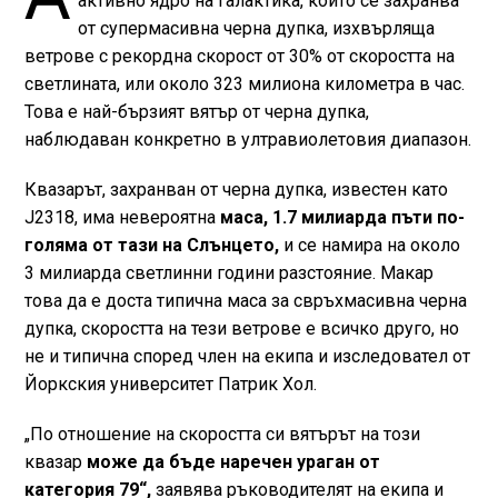
активно ядро на галактика, който се захранва
от супермасивна черна дупка, изхвърляща
ветрове с рекордна скорост от 30% от скоростта на
светлината, или около 323 милиона километра в час.
Това е най-бързият вятър от черна дупка,
наблюдаван конкретно в ултравиолетовия диапазон.
Квазарът, захранван от черна дупка, известен като
J2318, има невероятна
маса, 1.7 милиарда пъти по-
голяма от тази на Слънцето,
и се намира на около
3 милиарда светлинни години разстояние. Макар
това да е доста типична маса за свръхмасивна черна
дупка, скоростта на тези ветрове е всичко друго, но
не и типична според член на екипа и изследовател от
Йоркския университет Патрик Хол.
„По отношение на скоростта си вятърът на този
квазар
може да бъде наречен ураган от
категория 79“,
заявява ръководителят на екипа и