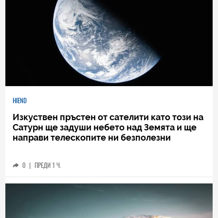
HIEND
Изкуствен пръстен от сателити като този на
Сатурн ще задуши небето над Земята и ще
направи телескопите ни безполезни
0
|
ПРЕДИ 1 Ч.