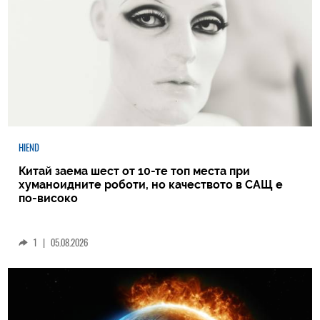
HIEND
Китай заема шест от 10-те топ места при
хуманоидните роботи, но качеството в САЩ е
по-високо
1
|
05.08.2026