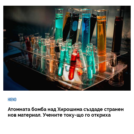
HIEND
Атомната бомба над Хирошима създаде странен
нов материал. Учените току-що го откриха