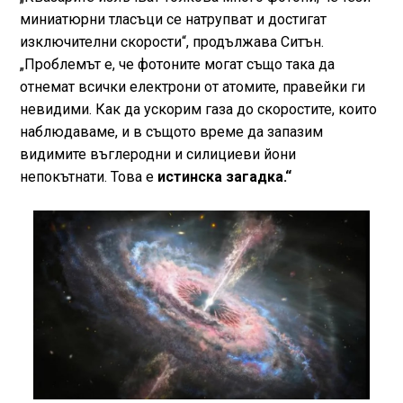
миниатюрни тласъци се натрупват и достигат
изключителни скорости“, продължава Ситън.
„Проблемът е, че фотоните могат също така да
отнемат всички електрони от атомите, правейки ги
невидими. Как да ускорим газа до скоростите, които
наблюдаваме, и в същото време да запазим
видимите въглеродни и силициеви йони
непокътнати. Това е
истинска загадка.“