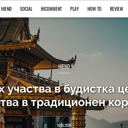
HIEND
SOCIAL
HICOMMENT
PLAY
HOW TO
REVIEW
HIEND
х участва в будистка 
тва в традиционен ко
10.05.2026