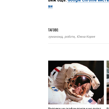
Виж още:
Google Chrome инст
ви
ТАГОВЕ:
хуманоид
,
роботи
,
Южна Корея
Въпреки че скафандрите и модулът
В