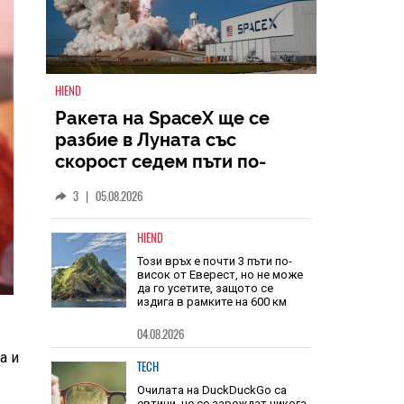
HIEND
Ракета на SpaceX ще се
разбие в Луната със
скорост седем пъти по-
голяма от скоростта на
3
|
05.08.2026
звука
HIEND
Този връх е почти 3 пъти по-
висок от Еверест, но не може
да го усетите, защото се
издига в рамките на 600 км
а и
04.08.2026