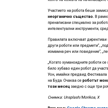
Участието на робота беше замис
неорганично същество.
В рамки
пренаписани специално за робот
интелектуални инструменти, сред
Правилата включват директиви к
други роботи или предмети“, „по
измамна реч или поведение“, „пе
„Когато хуманоидните роботи се 
било хубаво един робот да участ
Уон, имайки предвид Фестивала 
на Буда. Очаква се
роботът мона
този месец
заедно с още три ро
Снимка: Unsplash/Morikoa, X