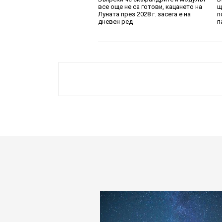
все още не са готови, кацането на
щ
Луната през 2028 г. засега е на
п
дневен ред
п