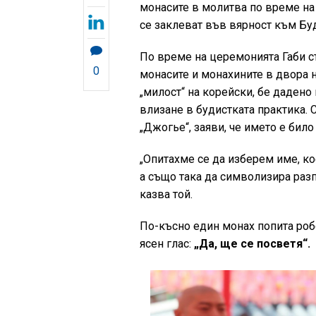
монасите в молитва по време на 
се заклеват във вярност към Бу
По време на церемонията Габи с
0
монасите и монахините в двора н
„милост“ на корейски, бе дадено
влизане в будистката практика. 
„Джогье“, заяви, че името е било
„Опитахме се да изберем име, ко
а също така да символизира разп
казва той.
По-късно един монах попита робо
ясен глас:
„Да, ще се посветя“.