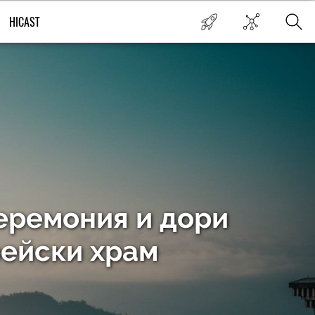
HICAST
церемония и дори
рейски храм