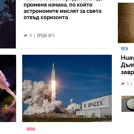
променя начина, по който
астрономите мислят за света
отвъд хоризонта
0
|
ПРЕДИ 20 Ч.
TECH
Huaw
Дъл
зав
слу
1
|
HIEND