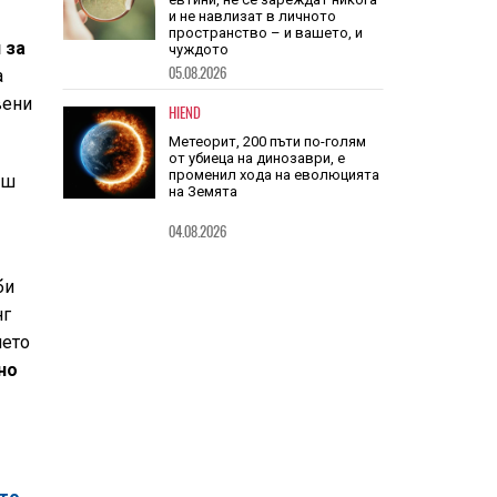
TECH
Очилата на DuckDuckGo са
 за
евтини, не се зареждат никога
а
и не навлизат в личното
пространство – и вашето, и
вени
чуждото
05.08.2026
HIEND
аш
Метеорит, 200 пъти по-голям
т
от убиеца на динозаври, е
променил хода на еволюцията
на Земята
би
04.08.2026
нг
нето
но