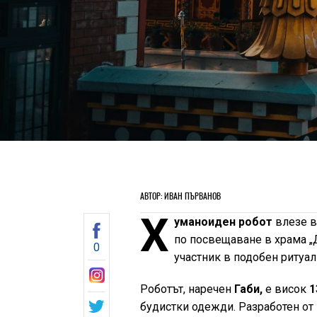
АВТОР: ИВАН ПЪРВАНОВ
Х
уманоиден робот
влезе в
по посвещаване в храма „
0
участник в подобен ритуал
Роботът, наречен
Габи,
е висок
1
будистки одежди. Разработен от