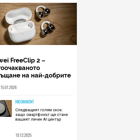
ei FreeClip 2 –
гоочакваното
ръщане на най-добрите
шалки на Huawei (РЕВЮ)
15.01.2026
HICOMMENT
Следващият голям скок:
защо смартфонът ще стане
вашият личен AI център
19.12.2025