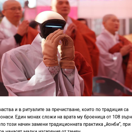
аства и в ритуалите за пречистване, които по традиция са
онаси. Един монах сложи на врата му броеница от 108 зърн
 по този начин замени традиционната практика „йонби“, при
се нанасят малки изгаряния от тамян.