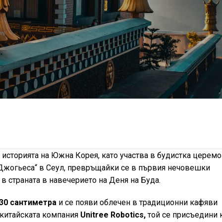
 историята на Южна Корея, като участва в будистка церем
Джогьеса“ в Сеул, превръщайки се в първия нечовешки
 в страната в навечерието на Деня на Буда.
30 сантиметра
и се появи облечен в традиционни кафяви
 китайската компания
Unitree Robotics,
той се присъедини