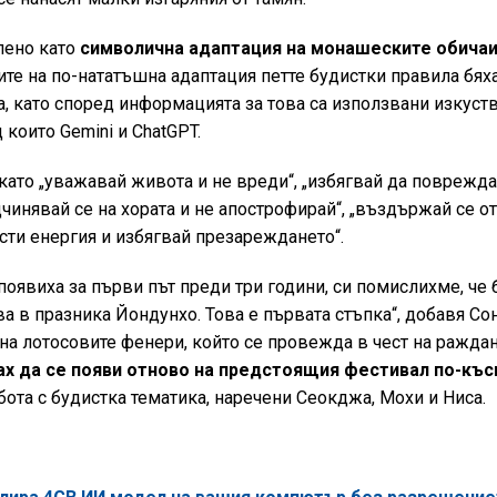
лено като
символична адаптация на монашеските обичаи
те на по-нататъшна адаптация петте будистки правила бях
а, като според информацията за това са използвани изкуст
 които Gemini и ChatGPT.
ато „уважавай живота и не вреди“, „избягвай да поврежд
дчинявай се на хората и не апострофирай“, „въздържай се о
сти енергия и избягвай презареждането“.
появиха за първи път преди три години, си помислихме, че 
ва в празника Йондунхо. Това е първата стъпка“, добавя Со
на лотосовите фенери, който се провежда в чест на ражда
х да се появи отново на предстоящия фестивал по-къс
бота с будистка тематика, наречени Сеокджа, Мохи и Ниса.