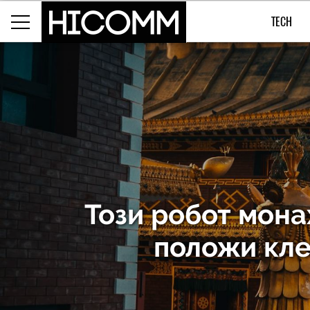
TECH
Този робот мона
положи кле