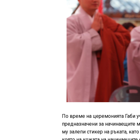
По време на церемонията Габи уч
предназначени за начинаещите м
му залепи стикер на ръката, като
която на кожата на начинаещите 