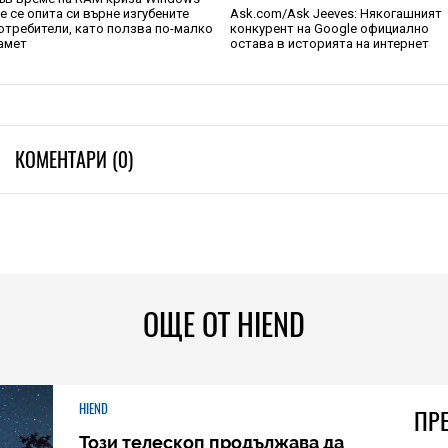
е се опита си върне изгубените
Ask.com/Ask Jeeves: Някогашният
отребители, като ползва по-малко
конкурент на Google официално
амет
остава в историята на интернет
КОМЕНТАРИ (0)
ОЩЕ ОТ HIEND
HIEND
ПР
Този телескоп продължава да