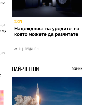
лно
ащо
о му
TECH
Samsung Galaxy Z Fold8
Ultra – ново име, познато
представяне
но,
0
|
04.08.2026
с
НАЙ-ЧЕТЕНИ
ВСИЧКИ