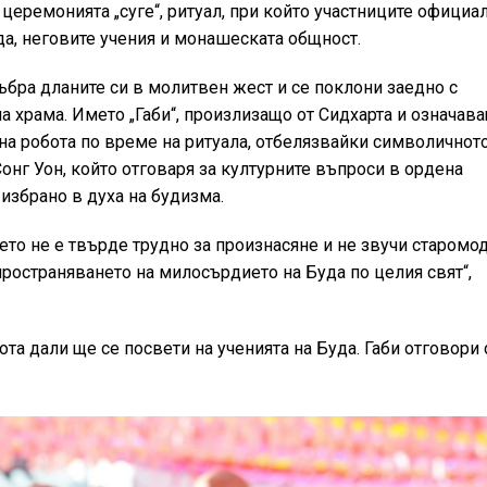
церемонията „суге“, ритуал, при който участниците официа
да, неговите учения и монашеската общност.
ъбра дланите си в молитвен жест и се поклони заедно с
а храма. Името „Габи“, произлизащо от Сидхарта и означав
 на робота по време на ритуала, отбелязвайки символичнот
Сонг Уон, който отговаря за културните въпроси в ордена
 избрано в духа на будизма.
ето не е твърде трудно за произнасяне и не звучи старомод
ространяването на милосърдието на Буда по целия свят“,
та дали ще се посвети на ученията на Буда. Габи отговори 