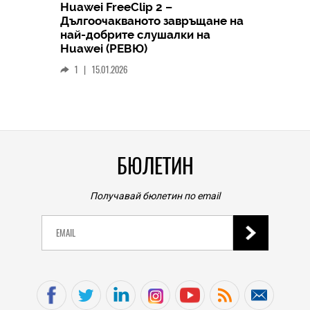
Huawei FreeClip 2 –
Дългоочакваното завръщане на
HICOMME
най-добрите слушалки на
Следв
Huawei (РЕВЮ)
смар
1
|
15.01.2026
личен
0
|
БЮЛЕТИН
Получавай бюлетин по email