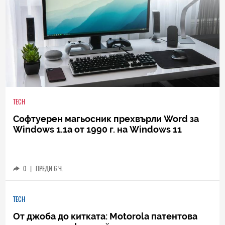
TECH
Софтуерен магьосник прехвърли Word за
Windows 1.1a от 1990 г. на Windows 11
0
|
ПРЕДИ 6 Ч.
TECH
От джоба до китката: Motorola патентова