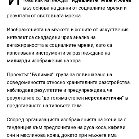
това как изглеждат
"идеалните" мъж и жена
въз основа на данни от социалните мрежи и
резултати от световната мрежа.
Изображенията на мъжете и жените от изкуствения
интелект са създадени чрез анализ на
ангажираността в социалните мрежи, като са
използвани инструменти за разглеждане на
милиарди изображения на хора.
Проектът "Булимия", група за повишаване на
осведомеността относно хранителните разстройства,
наблюдава резултатите и предупреждава, че
резултатите са "до голяма степен
нереалистични"
в
представянето на типовете тела.
Според организацията изображенията на жени са с
тенденция към предпочитане на руса коса, кафяви
очи и маслинова кожа, докато при мъжете има