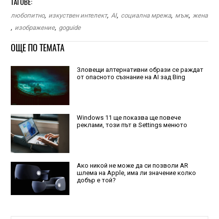
ТАГОВЕ:
любопитно
,
изкуствен интелект
,
AI
,
социална мрежа
,
мъж
,
жена
,
изображение
,
goguide
ОЩЕ ПО ТЕМАТА
Зловещи алтернативни образи се раждат
от опасното съзнание на AI зад Bing
Windows 11 ще показва ще повече
реклами, този път в Settings менюто
Ако никой не може да си позволи AR
шлема на Apple, има ли значение колко
добър е той?