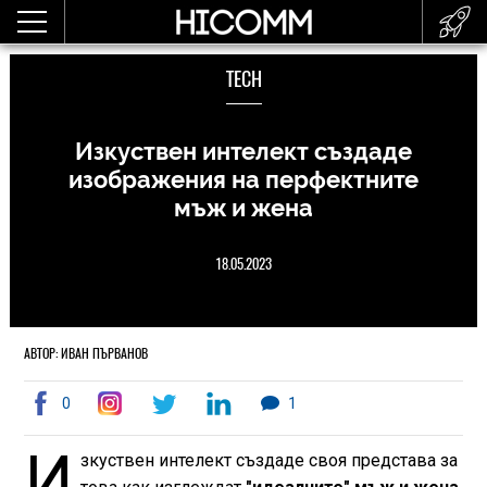
TECH
Изкуствен интелект създаде
изображения на перфектните
мъж и жена
18.05.2023
АВТОР: ИВАН ПЪРВАНОВ
0
1
И
зкуствен интелект създаде своя представа за