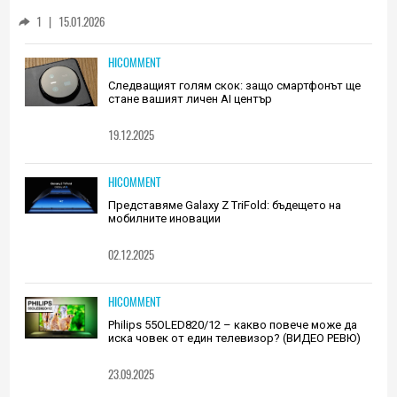
Huawei (РЕВЮ)
1
|
15.01.2026
HICOMMENT
Следващият голям скок: защо смартфонът ще
стане вашият личен AI център
19.12.2025
HICOMMENT
Представяме Galaxy Z TriFold: бъдещето на
мобилните иновации
02.12.2025
HICOMMENT
Philips 55OLED820/12 – какво повече може да
иска човек от един телевизор? (ВИДЕО РЕВЮ)
23.09.2025