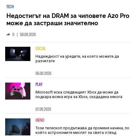
TECH
Недостигът на DRAM за чиповете A20 Pro
може да застраши значително
наличностите на iPhone 18 Pro
0
|
08.08.2026
SOCIAL
Надеждност на уредите, на която можете да
разчитате
06.08.2026
PLAY
Microsoft иска следващият Xbox да може да
подкара всяка игра за Xbox, създадена някога
07.08.2026
HIEND
Този телескоп продължава да променя начина, по
който астрономите мислят за света отвъд