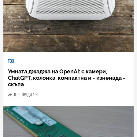
TECH
Умната джаджа на OpenAI: с камери,
ChatGPT, колонка, компактна и - изненада -
скъпа
0
|
ПРЕДИ 1 Ч.