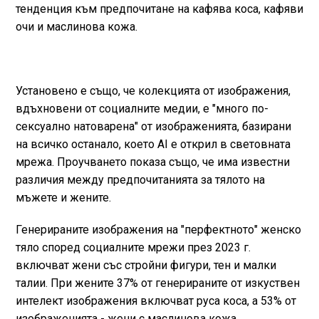
тенденция към предпочитане на кафява коса, кафяви
очи и маслинова кожа.
Установено е също, че колекцията от изображения,
вдъхновени от социалните медии, е "много по-
сексуално натоварена" от изображенията, базирани
на всичко останало, което AI е открил в световната
мрежа. Проучването показа също, че има известни
различия между предпочитанията за тялото на
мъжете и жените.
Генерираните изображения на "перфектното" женско
тяло според социалните мрежи през 2023 г.
включват жени със стройни фигури, тен и малки
талии. При жените 37% от генерираните от изкуствен
интелект изображения включват руса коса, а 53% от
изображенията - жени с маслинова кожа.