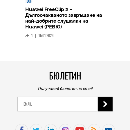
TECH
Huawei FreeClip 2 –
Дългоочакваното завръщане на
HICOMME
най-добрите слушалки на
Следв
Huawei (РЕВЮ)
смар
1
|
15.01.2026
личен
0
|
БЮЛЕТИН
Получавай бюлетин по email