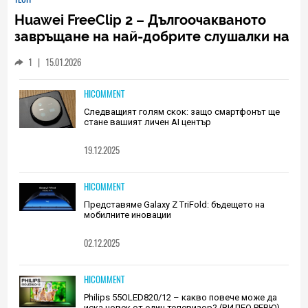
Huawei FreeClip 2 – Дългоочакваното
завръщане на най-добрите слушалки на
Huawei (РЕВЮ)
1
|
15.01.2026
HICOMMENT
Следващият голям скок: защо смартфонът ще
стане вашият личен AI център
19.12.2025
HICOMMENT
Представяме Galaxy Z TriFold: бъдещето на
мобилните иновации
02.12.2025
HICOMMENT
Philips 55OLED820/12 – какво повече може да
иска човек от един телевизор? (ВИДЕО РЕВЮ)