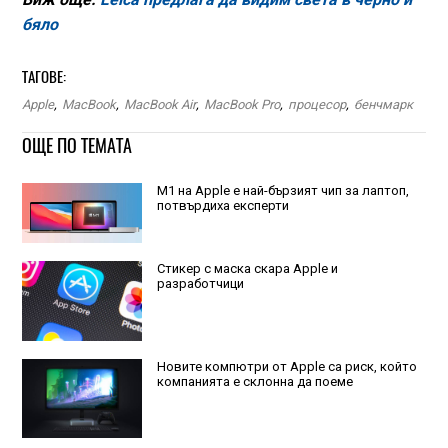
бяло
ТАГОВЕ:
Apple
,
MacBook
,
MacBook Air
,
MacBook Pro
,
процесор
,
бенчмарк
ОЩЕ ПО ТЕМАТА
M1 на Apple е най-бързият чип за лаптоп,
потвърдиха експерти
Стикер с маска скара Apple и
разработчици
Новите компютри от Apple са риск, който
компанията е склонна да поеме