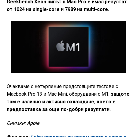
Geekbench Xeon чипът в Mac Pro е имал резултат
от 1024 на single-core и 7989 на multi-core.
Очакваме с нетърпение предстоящите тестове с
Macbook Pro 13 и Mac Mini, оборудвани с М1,
защото
там е налично и активно охлаждане, което е
предпоставка за още по-добри резултати.
Снимки: Apple
Виж още:
Leica предлага да видим света в черно и