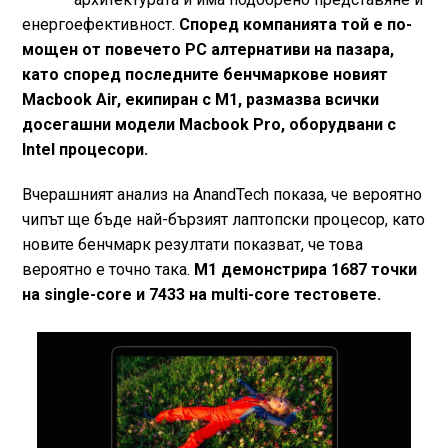
енергоефективност.
Според компанията той е по-
мощен от повечето PC алтернативи на пазара,
като според последните бенчмаркове новият
Macbook Air, екипиран с M1, размазва всички
досегашни модели Macbook Pro, оборудвани с
Intel процесори.
Вчерашният анализ на AnandTech показа, че вероятно
чипът ще бъде най-бързият лаптопски процесор, като
новите бенчмарк резултати показват, че това
вероятно е точно така.
M1 демонстрира 1687 точки
на single-core и 7433 на multi-core тестовете.