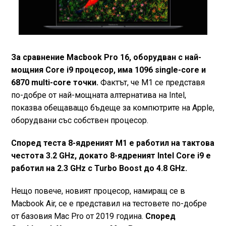
За сравнение Macbook Pro 16, оборудван с най-
мощния Core i9 процесор, има 1096 single-core и
6870 multi-core точки.
Фактът, че М1 се представя
по-добре от най-мощната алтернатива на Intel,
показва обещаващо бъдеще за компютрите на Apple,
оборудвани със собствен процесор.
Според теста 8-ядреният М1 е работил на тактова
честота 3.2 GHz, докато 8-ядреният Intel Core i9 е
работил на 2.3 GHz с Turbo Boost до 4.8 GHz.
Нещо повече, новият процесор, намиращ се в
Macbook Air, се е представил на тестовете по-добре
от базовия Mac Pro от 2019 година.
Според