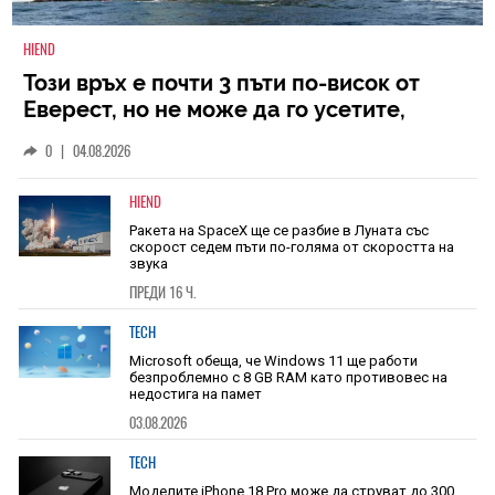
HIEND
Този връх е почти 3 пъти по-висок от
Еверест, но не може да го усетите,
защото се издига в рамките на 600 км
0
|
04.08.2026
HIEND
Ракета на SpaceX ще се разбие в Луната със
скорост седем пъти по-голяма от скоростта на
звука
ПРЕДИ 16 Ч.
TECH
Microsoft обеща, че Windows 11 ще работи
безпроблемно с 8 GB RAM като противовес на
недостига на памет
03.08.2026
TECH
Моделите iPhone 18 Pro може да струват до 300