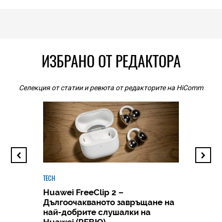
ИЗБРАНО ОТ РЕДАКТОРА
Селекция от статии и ревюта от редакторите на HiComm
TECH
Huawei FreeClip 2 –
Дългоочакваното завръщане на
HICOMME
най-добрите слушалки на
Следв