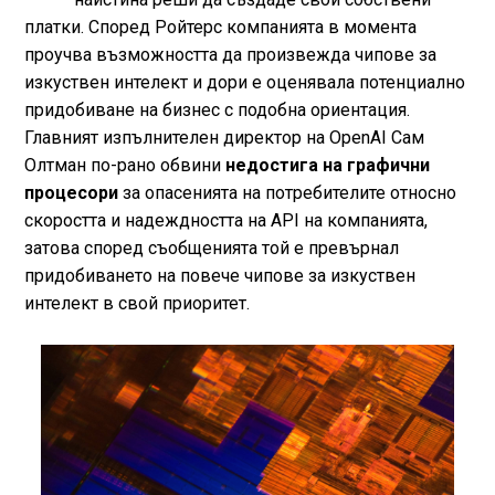
платки. Според Ройтерс компанията в момента
проучва възможността да произвежда чипове за
изкуствен интелект и дори е оценявала потенциално
придобиване на бизнес с подобна ориентация.
Главният изпълнителен директор на OpenAI Сам
Олтман по-рано обвини
недостига на графични
процесори
за опасенията на потребителите относно
скоростта и надеждността на API на компанията,
затова според съобщенията той е превърнал
придобиването на повече чипове за изкуствен
интелект в свой приоритет.