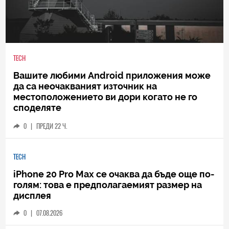
TECH
Вашите любими Android приложения може
да са неочакваният източник на
местоположението ви дори когато не го
споделяте
0
|
ПРЕДИ 22 Ч.
TECH
iPhone 20 Pro Max се очаква да бъде още по-
голям: това е предполагаемият размер на
дисплея
0
|
07.08.2026