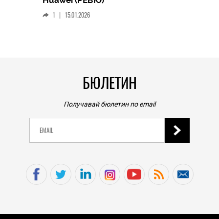
Huawei (РЕВЮ)
смар
1
|
15.01.2026
личен
0
|
БЮЛЕТИН
Получавай бюлетин по email