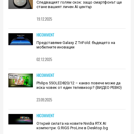
Следващият голям скок: защо смартфонът ще
стане вашият личен AI център
19.12.2025
HICOMMENT
Представяме Galaxy Z TriFold: бъдещето на
мобилните иновации
02.12.2025
HICOMMENT
Philips 55OLED820/12 – какво повече може да
иска човек от един телевизор? (ВИДЕО РЕВЮ)
23.09.2025
HICOMMENT
Открий силата на новите Nvidia RTX AI
компютри: G:RIGS ProLine в Desktop.bg