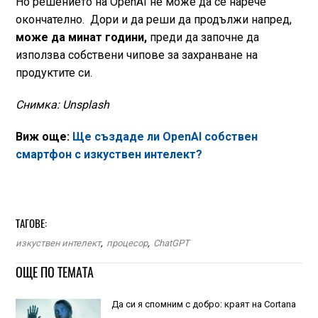
Но решението на OpenAI не може да се нарече
окончателно. Дори и да реши да продължи напред,
може да минат години,
преди да започне да
използва собствени чипове за захранване на
продуктите си.
Снимка: Unsplash
Виж още:
Ще създаде ли OpenAI собствен
смартфон с изкуствен интелект?
ТАГОВЕ:
изкуствен интелект
,
процесор
,
ChatGPT
ОЩЕ ПО ТЕМАТА
Да си я спомним с добро: краят на Cortana