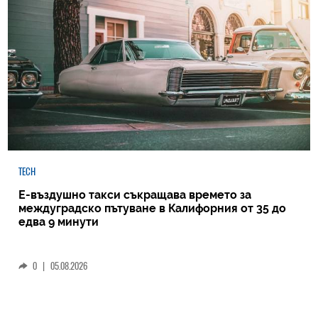
TECH
Е-въздушно такси съкращава времето за
междуградско пътуване в Калифорния от 35 до
едва 9 минути
0
|
05.08.2026