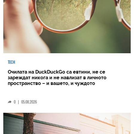
TECH
Очилата на DuckDuckGo са евтини, не се
зареждат никога и не навлизат в личното
пространство – и вашето, и чуждото
0
|
05.08.2026