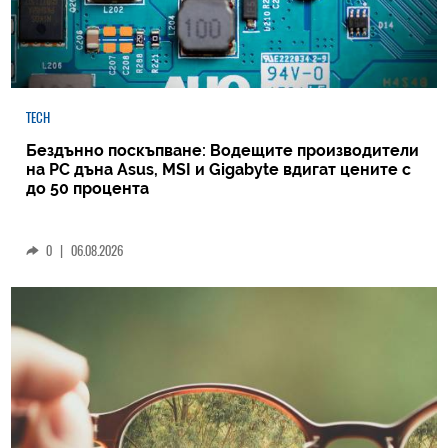
TECH
Бездънно поскъпване: Водещите производители
на РС дъна Asus, MSI и Gigabyte вдигат цените с
до 50 процента
0
|
06.08.2026