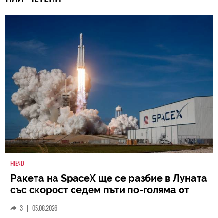
HIEND
Ракета на SpaceX ще се разбие в Луната
със скорост седем пъти по-голяма от
скоростта на звука
3
|
05.08.2026