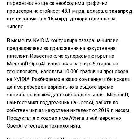
първоначално ще са необходими графични
процесори на стойност 48.1 млрд. долара, а
занапред
ще се харчат по 16 млрд. долара
годишно за
чипове.
В момента NVIDIA контролира пазара на чипове,
предназначени за приложения на изкуствения
интелект. Известно е, че суперкомпютърът на
Microsoft OpenAI, използван за разработване на
технологията, използва 10 000 графични процесора
на NVIDIA. Разбираемо е защо компанията би искала
да има резервен вариант, но в същото време
опциите не изглеждат особено достъпни - Microsoft,
най-големият поддръжник на OpenAI, работи по
собствен чип за изкуствен интелект от 2019 г. насам.
Продуктът е с кодово име Athena и най-вероятно
OpenAI е тествала технологията.