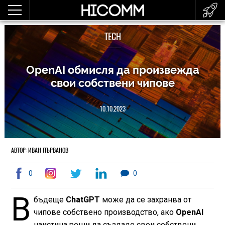
TECH
OpenAI обмисля да произвежда
свои собствени чипове
10.10.2023
АВТОР: ИВАН ПЪРВАНОВ
0
0
В
бъдеще
ChatGPT
може да се захранва от
чипове собствено производство, ако
OpenAI
наистина реши да създаде свои собствени