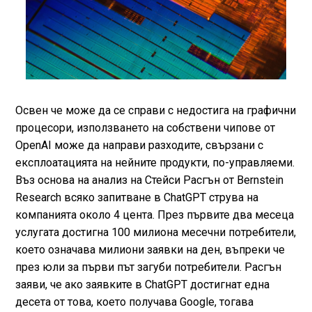
Освен че може да се справи с недостига на графични
процесори, използването на собствени чипове от
OpenAI може да направи разходите, свързани с
експлоатацията на нейните продукти, по-управляеми.
Въз основа на анализ на Стейси Расгън от Bernstein
Research всяко запитване в ChatGPT струва на
компанията около 4 цента. През първите два месеца
услугата достигна 100 милиона месечни потребители,
което означава милиони заявки на ден, въпреки че
през юли за първи път загуби потребители. Расгън
заяви, че ако заявките в ChatGPT достигнат една
десета от това, което получава Google, тогава