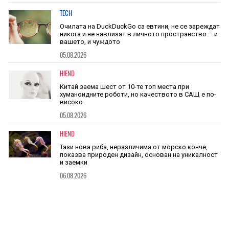
TECH
Очилата на DuckDuckGo са евтини, не се зареждат
никога и не навлизат в личното пространство – и
вашето, и чуждото
05.08.2026
HIEND
Китай заема шест от 10-те топ места при
хуманоидните роботи, но качеството в САЩ е по-
високо
05.08.2026
HIEND
Тази нова риба, неразличима от морско конче,
показва природен дизайн, основан на уникалност
и заемки
06.08.2026