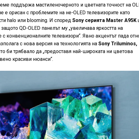
еме поддържа мастиленочерното и цветната точност на OL
не е орисан с проблемите на не-OLED телевизорите като
ти halo или blooming. И според
Sony серията Master A95K
, защото QD-OLED панелът му „увеличава яркостта на
е с конвенционалните телевизори“. Явно акцентът пада отн
зполага с нова версия на технологията на
Sony Triluminos,
то би трябвало да „предоставя най-широката ни цветова
вено красиви нюанси“.