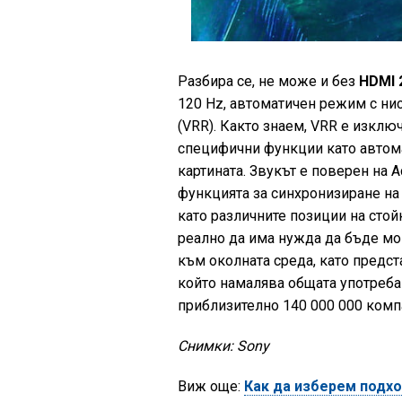
Разбира се, не може и без
HDMI 2
120 Hz, автоматичен режим с ни
(VRR). Както знаем, VRR е изклю
специфични функции като автом
картината. Звукът е поверен на A
функцията за синхронизиране на 
като различните позиции на стой
реално да има нужда да бъде мон
към околната среда, като предст
който намалява общата употреба 
приблизително 140 000 000 комп
Снимки: Sony
Виж още:
Как да изберем подхо