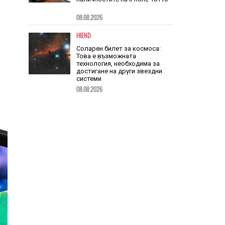
Недостигът на DRAM за
чиповете A20 Pro може да
застраши значително
наличностите на iPhone 18 Pro
08.08.2026
HIEND
Соларен билет за космоса:
Това е възможната
технология, необходима за
достигане на други звездни
системи
08.08.2026