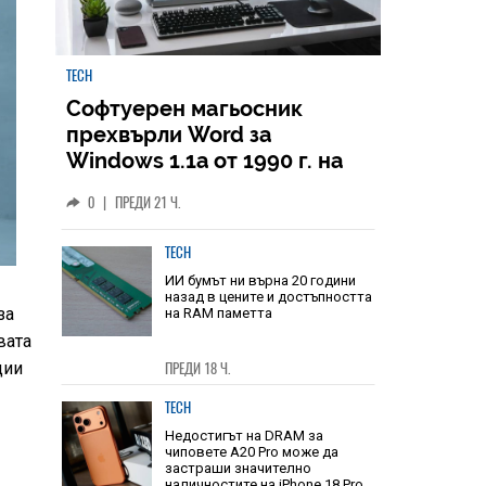
TECH
Софтуерен магьосник
прехвърли Word за
Windows 1.1a от 1990 г. на
Windows 11
0
|
ПРЕДИ 21 Ч.
TECH
за
вата
ИИ бумът ни върна 20 години
назад в цените и достъпността
ции
на RAM паметта
ПРЕДИ 18 Ч.
TECH