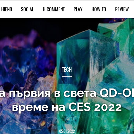
HIEND
SOCIAL
HICOMMENT
PLAY
HOW TO
REVIEW
TECH
а първия в света QD-O
време на CES 2022
05.01.2022