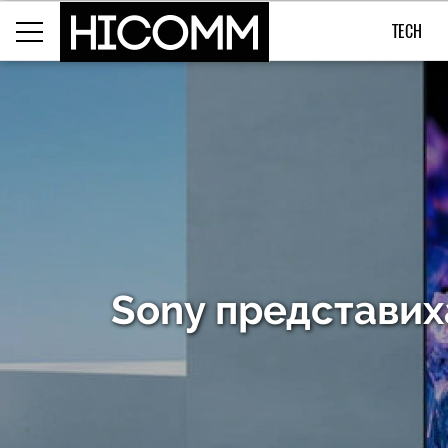
TECH
Sony представих