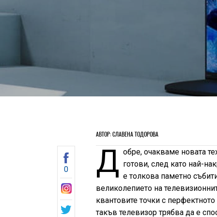
АВТОР: СЛАВЕНА ТОДОРОВА
Д
обре, очакваме новата т
готови, след като най-н
0
е толкова паметно събити
великолепието на телевизионните
квантовите точки с перфектното 
такъв телевизор трябва да е спо