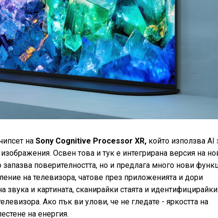
чипсет на
Sony Cognitive Processor XR,
който използва AI 
изображения. Освен това и тук е интегрирана версия на но
 запазва поверителността, но и предлага много нови функ
ление на телевизора, чатове през приложенията и дори
а звука и картината, сканирайки стаята и идентифицирайки
елевизора. Ако пък ви улови, че не гледате - яркостта на
естене на енергия.