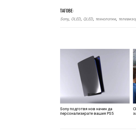
ТАГОВЕ:
Sony
,
OLED
,
QLED
,
технологии
,
телевизо
Sony подготвя нов начин да
C
персонализирате вашия PS5
з