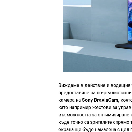
Виждаме в действие и водещия 
предоставяне на по-реалистични 
камера на
Sony BraviaCam,
която
като например жестове за управ
възможността за оптимизиране н
къде точно са зрителите спрямо т
екрана ще бъде намалена с цел п