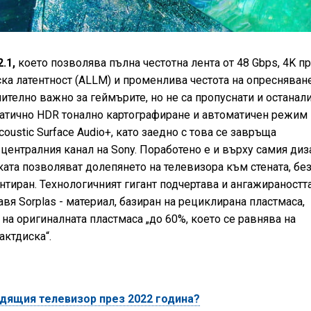
.1,
което позволява пълна честотна лента от 48 Gbps, 4K п
ска латентност (ALLM) и променлива честота на опресняван
чително важно за геймърите, но не са пропуснати и останал
атично HDR тонално картографиране и автоматичен режим 
coustic Surface Audio+, като заедно с това се завръща
централния канал на Sony. Поработено е и върху самия диз
ката позволяват долепянето на телевизора към стената, бе
тиран. Технологичният гигант подчертава и ангажираностт
авя Sorplas - материал, базиран на рециклирана пластмаса,
на оригиналната пластмаса „до 60%, което се равнява на
актдиска“.
дящия телевизор през 2022 година?