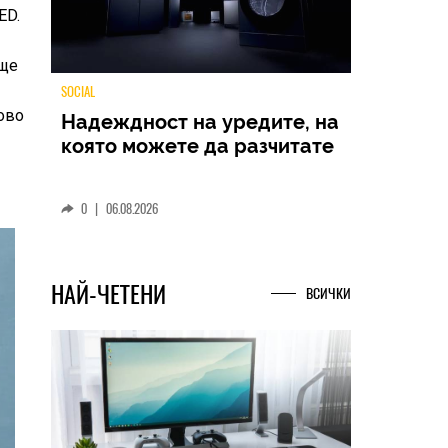
ED.
ще
ово
TECH
Samsung Galaxy Z Fold8
Ultra – ново име, познато
представяне
0
|
04.08.2026
НАЙ-ЧЕТЕНИ
ВСИЧКИ