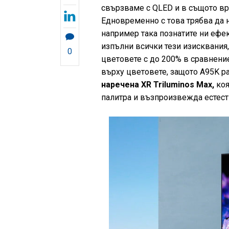
свързваме с QLED и в същото вр
Едновременно с това трябва да 
например така познатите ни ефек
изпълни всички тези изисквания
0
цветовете с до 200% в сравнени
върху цветовете, защото A95K ра
наречена XR Triluminos Max,
коя
палитра и възпроизвежда естест