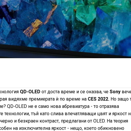
ехнология
QD-OLED
от доста време и се оказва, че
Sony
вече
акрая видяхме премиерата ѝ по време на
CES 2022.
Но защо 
е? QD-OLED не е само нова абревиатура - то отразява
 технологии, тъй като слива впечатляващи цвят и яркост н
черно и безкраен контраст, предлагани от OLED. На теория
собен на изключителна яркост - нещо, което обикновено