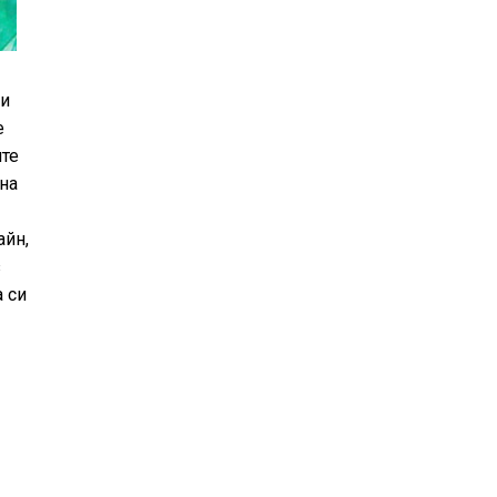
ри
е
ите
на
айн,
з
а си