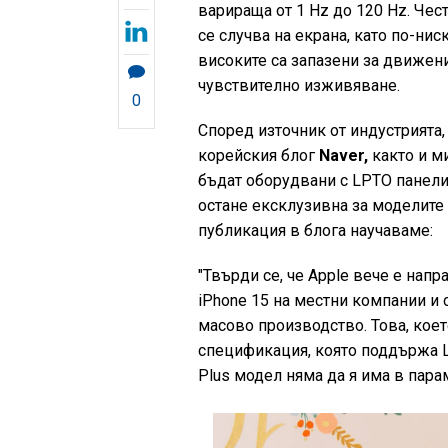
варираща от 1 Hz до 120 Hz. Чес
се случва на екрана, като по-нис
високите са запазени за движени
чувствително изживяване.
0
Според източник от индустрията,
корейския блог
Naver,
както и ми
бъдат оборудвани с LPTO панели,
остане ексклузивна за моделите 
публикация в блога научаваме:
"Твърди се, че Apple вече е нап
iPhone 15 на местни компании и
масово производство. Това, коет
спецификация, която поддържа L
Plus модел няма да я има в парам