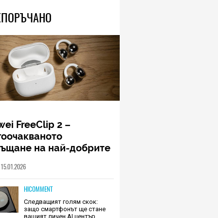
ЕПОРЪЧАНО
ei FreeClip 2 –
гоочакваното
ръщане на най-добрите
шалки на Huawei (РЕВЮ)
15.01.2026
HICOMMENT
Следващият голям скок:
защо смартфонът ще стане
вашият личен AI център