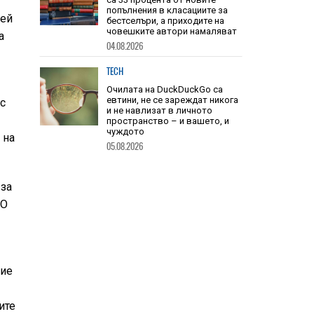
TECH
лей
Книгите, създадени от ИИ, вече
а
са 33 процента от новите
попълнения в класациите за
бестселъри, а приходите на
човешките автори намаляват
04.08.2026
ос
TECH
Очилата на DuckDuckGo са
 на
евтини, не се зареждат никога
и не навлизат в личното
пространство – и вашето, и
чуждото
05.08.2026
 за
PO
ние
ите