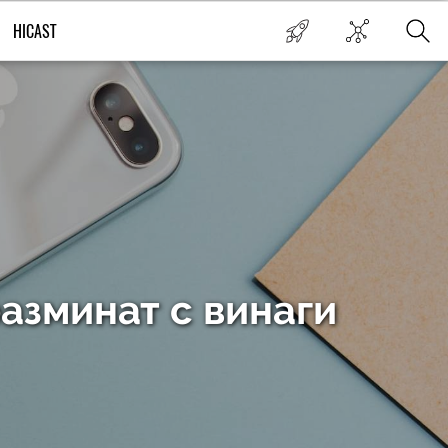
HICAST
азминат с винаги