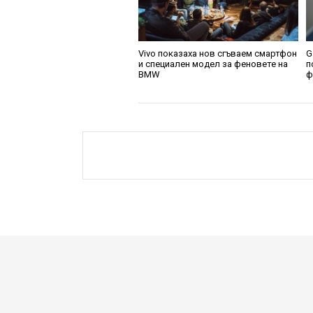
Vivo показаха нов сгъваем смартфон
G
и специален модел за феновете на
п
BMW
ф