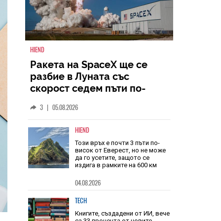
HIEND
Ракета на SpaceX ще се
разбие в Луната със
скорост седем пъти по-
голяма от скоростта на
3
|
05.08.2026
звука
HIEND
Този връх е почти 3 пъти по-
висок от Еверест, но не може
да го усетите, защото се
издига в рамките на 600 км
04.08.2026