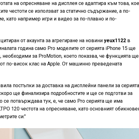
тотата на опресняване на дисплея се адаптира към това, ко
ките честоти се използват за статично съдържание, а по-
е, като например игри и видео за по-плавно и по-
 цитиран от акаунта за агрегиране на новини
yeux1122
в
налата година само Pro моделите от серията iPhone 15 ще
 необходими за ProMotion, което показва, че функцията ще
от по-висок клас на Apple. От машинно преведената
равила постъпки за доставка на дисплейни панели за серият
 скоро ще финализира подробностите и ще се подготви за
о се потвърждава тук, е, че само Pro серията ще има
TPO 120 честота на опресняване, като основният обикнове
етрите си."