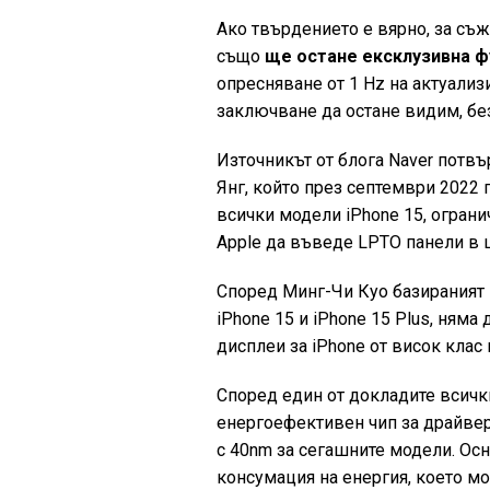
Ако твърдението е вярно, за съж
също
ще остане ексклузивна ф
опресняване от 1 Hz на актуали
заключване да остане видим, без
Източникът от блога Naver потв
Янг, който през септември 2022 г
всички модели iPhone 15, огран
Apple да въведе LPTO панели в ц
Според Минг-Чи Куо базираният 
iPhone 15 и iPhone 15 Plus, ням
дисплеи за iPhone от висок клас 
Според един от докладите всичк
енергоефективен чип за драйвер
с 40nm за сегашните модели. Ос
консумация на енергия, което м