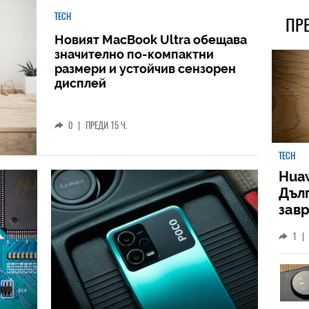
TECH
ПР
Новият MacBook Ultra обещава
значително по-компактни
размери и устойчив сензорен
дисплей
0
|
ПРЕДИ 15 Ч.
TECH
Huaw
Дъл
зав
слу
1
|