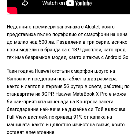
Неделните премиери започнаха с Alcatel, които
представиха пълно портфолио от смартфони на цена
до малко над 500 лв. Разделени в три серии, всичко
нови модели на бранда са с 18:9 дисплеи, като сред
тях има безрамков модел, както и такъв с Android Go.
Тази година Huawei отстъпи смартфон шоуто на
Samsung и представи нов таблет в два размера,
както и лаптоп и първия 5G рутер в света, работещ по
стандартите на 3GPP. Huawei MateBook X Pro е може
би най-приятната изненада на Конгреса засега
благодарение най-вече на дизайна си. Той включва
Full View дисплей, покриващ 91% от капака на
машината, както и цялостно изчистена визия, които
оставят впечатление.