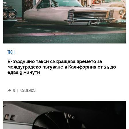
TECH
Е-въздушно такси съкращава времето за
междуградско пътуване в Калифорния от 35 до
едва 9 минути
0
|
05.08.2026