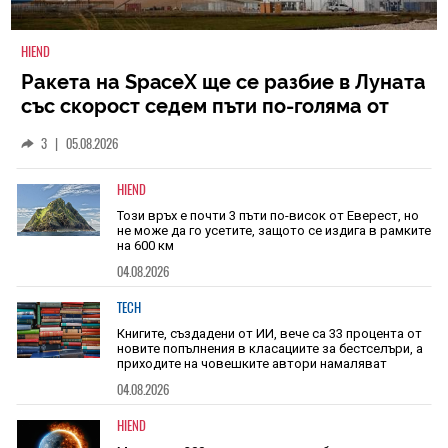
HIEND
Ракета на SpaceX ще се разбие в Луната
със скорост седем пъти по-голяма от
скоростта на звука
3
|
05.08.2026
HIEND
Този връх е почти 3 пъти по-висок от Еверест, но
не може да го усетите, защото се издига в рамките
на 600 км
04.08.2026
TECH
Книгите, създадени от ИИ, вече са 33 процента от
новите попълнения в класациите за бестселъри, а
приходите на човешките автори намаляват
04.08.2026
HIEND