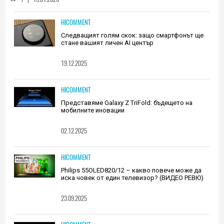
HICOMMENT
Следващият голям скок: защо смартфонът ще
стане вашият личен AI център
19.12.2025
HICOMMENT
Представяме Galaxy Z TriFold: бъдещето на
мобилните иновации
02.12.2025
HICOMMENT
Philips 55OLED820/12 – какво повече може да
иска човек от един телевизор? (ВИДЕО РЕВЮ)
23.09.2025