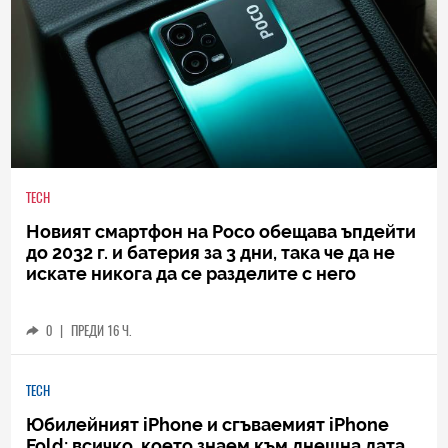
TECH
Новият смартфон на Poco обещава ъпдейти
до 2032 г. и батерия за 3 дни, така че да не
искате никога да се разделите с него
0
|
ПРЕДИ 16 Ч.
TECH
Юбилейният iPhone и сгъваемият iPhone
Fold: всичко, което знаем към днешна дата