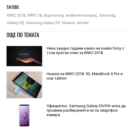
ТАГОВЕ:
MWC 2018
,
MWC 18
,
Барселона
,
мобилен конгрес
,
Samsung
,
Galaxy S9
,
Samsung Galaxy S9
,
Huawei
,
Alcatel
ОЩЕ ПО ТЕМАТА
Нека заедно гадаем какво ни казва Sony с
този кратък клип за MWC 2018
Huawei на MWC 2018: 5G, MateBook X Pro и
нов таблет
Официално: Samsung Galaxy S9/S9+ иска да
промени разбиранията ни за смартфон
камера