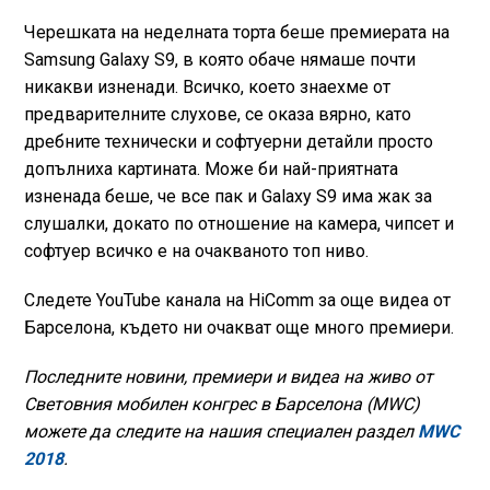
Черешката на неделната торта беше премиерата на
Samsung Galaxy S9, в която обаче нямаше почти
никакви изненади. Всичко, което знаехме от
предварителните слухове, се оказа вярно, като
дребните технически и софтуерни детайли просто
допълниха картината. Може би най-приятната
изненада беше, че все пак и Galaxy S9 има жак за
слушалки, докато по отношение на камера, чипсет и
софтуер всичко е на очакваното топ ниво.
Следете YouTube канала на HiComm за още видеа от
Барселона, където ни очакват още много премиери.
Последните новини, премиери и видеа на живо от
Световния мобилен конгрес в Барселона (MWC)
можете да следите на нашия специален раздел
MWC
2018
.