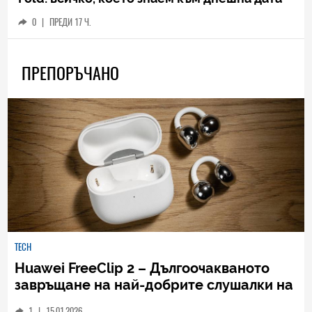
0
|
ПРЕДИ 17 Ч.
ПРЕПОРЪЧАНО
TECH
Huawei FreeClip 2 – Дългоочакваното
завръщане на най-добрите слушалки на
Huawei (РЕВЮ)
1
|
15.01.2026