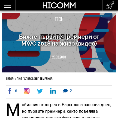
TECH
Вижте първите премиери от
MWC 2018 на живо (видео)
26.02.2018
АВТОР: ИЛИЯ "SOREGASHI" ТЕМЕЛКОВ
6
2
М
обилният конгрес в Барселона започва днес,
но първите премиери, както повелява
традицията, станаха факт още в неделя.