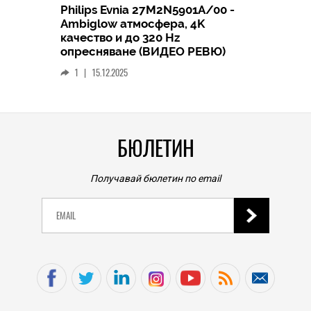
Philips Evnia 27M2N5901A/00 -
HICOMMEN
Ambiglow атмосфера, 4K
що
Broth
качество и до 320 Hz
ят
етике
опресняване (ВИДЕО РЕВЮ)
подре
1
|
15.12.2025
0
|
0
БЮЛЕТИН
Получавай бюлетин по email