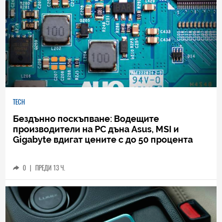
TECH
Бездънно поскъпване: Водещите
производители на РС дъна Asus, MSI и
Gigabyte вдигат цените с до 50 процента
0
|
ПРЕДИ 13 Ч.