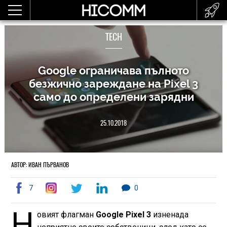
TECH
Google ограничава пълното
безжично зареждане на Pixel 3
само до определени зарядни
25.10.2018
АВТОР: ИВАН ПЪРВАНОВ
7
0
Н
овият флагман
Google Pixel 3
изненада