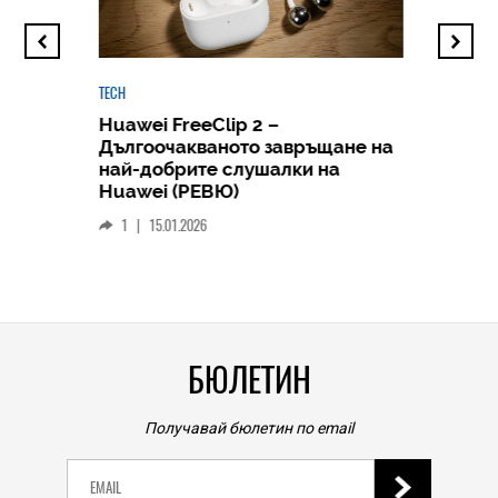
TECH
Huawei FreeClip 2 –
Дългоочакваното завръщане на
HICOMME
най-добрите слушалки на
Следв
Huawei (РЕВЮ)
смар
1
|
15.01.2026
личен
0
|
БЮЛЕТИН
Получавай бюлетин по email