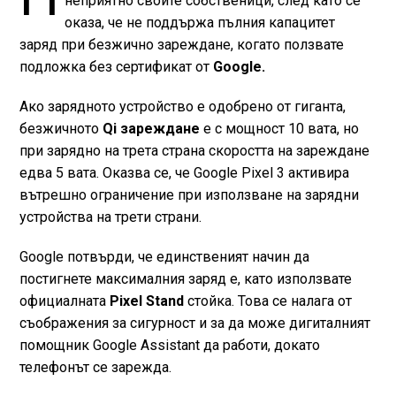
неприятно своите собственици, след като се
оказа, че не поддържа пълния капацитет
заряд при безжично зареждане, когато ползвате
подложка без сертификат от
Googlе.
Ако зарядното устройство е oдобрено от гиганта,
безжичното
Qi зареждане
е с мощност 10 вата, но
при зарядно на трета страна скоростта на зареждане
едва 5 вата. Оказва се, че Google Pixel 3 активира
вътрешно ограничение при използване на зарядни
устройства на трети страни.
Google потвърди, че единственият начин да
постигнете максималния заряд е, като използвате
официалната
Pixel Stand
стойка. Това се налага от
съображения за сигурност и за да може дигиталният
помощник Google Assistant да работи, докато
телефонът се зарежда.