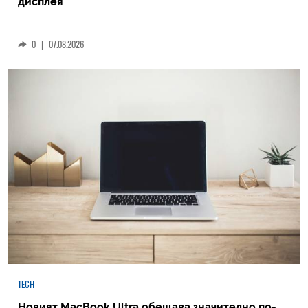
дисплея
0
|
07.08.2026
TECH
Новият MacBook Ultra обещава значително по-