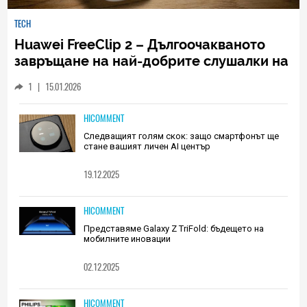
TECH
Huawei FreeClip 2 – Дългоочакваното
завръщане на най-добрите слушалки на
Huawei (РЕВЮ)
1
|
15.01.2026
HICOMMENT
Следващият голям скок: защо смартфонът ще
стане вашият личен AI център
19.12.2025
HICOMMENT
Представяме Galaxy Z TriFold: бъдещето на
мобилните иновации
02.12.2025
HICOMMENT