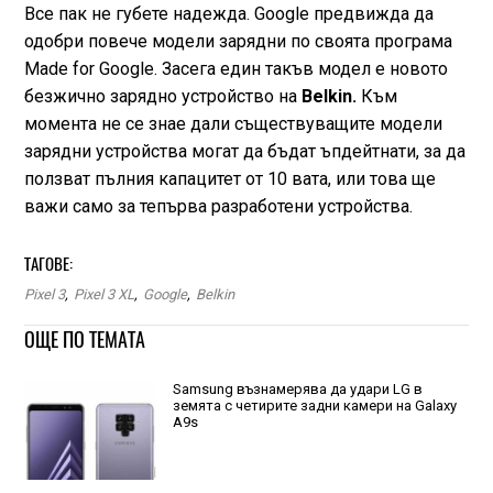
Все пак не губете надежда. Google предвижда да
одобри повече модели зарядни по своята програма
Made for Google. Засега един такъв модел е новото
безжично зарядно устройство на
Belkin.
Към
момента не се знае дали съществуващите модели
зарядни устройства могат да бъдат ъпдейтнати, за да
ползват пълния капацитет от 10 вата, или това ще
важи само за тепърва разработени устройства.
ТАГОВЕ:
Pixel 3
,
Pixel 3 XL
,
Google
,
Belkin
ОЩЕ ПО ТЕМАТА
Samsung възнамерява да удари LG в
земята с четирите задни камери на Galaxy
A9s