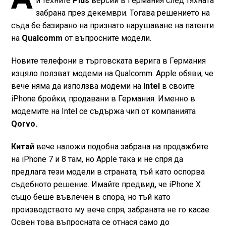
и техните
Plus
версии в Германия след тяхната
забрана през декември. Тогава решението на
съда бе базирано на признато нарушаване на патенти
на
Qualcomm
от въпросните модели.
Новите телефони в търговската верига в Германия
изцяло ползват модеми на Qualcomm. Apple обяви, че
вече няма да използва модеми на
Intel
в своите
iPhone бройки, продавани в Германия. Именно в
модемите на Intel се съдържа чип от компанията
Qorvo.
Китай
вече наложи подобна забрана на продажбите
на iPhone 7 и 8 там, но Apple така и не спря да
предлага тези модели в страната, тъй като оспорва
съдебното решение. Имайте предвид, че iPhone Х
също беше въвлечен в спора, но тъй като
производството му вече спря, забраната не го касае.
Освен това въпросната се отнася само до