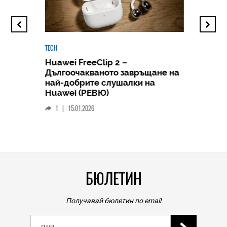
TECH
Huawei FreeClip 2 –
Дългоочакваното завръщане на
HICOMME
най-добрите слушалки на
Следв
Huawei (РЕВЮ)
смар
1
|
15.01.2026
личен
0
|
БЮЛЕТИН
Получавай бюлетин по email