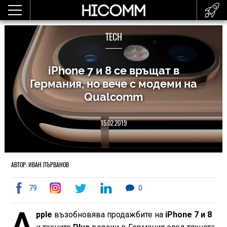
TECH
iPhone 7 и 8 се връщат в
Германия, но вече с модеми на
Qualcomm
15.02.2019
АВТОР: ИВАН ПЪРВАНОВ
79
0
A
pple
възобновява продажбите на
iPhone 7 и 8