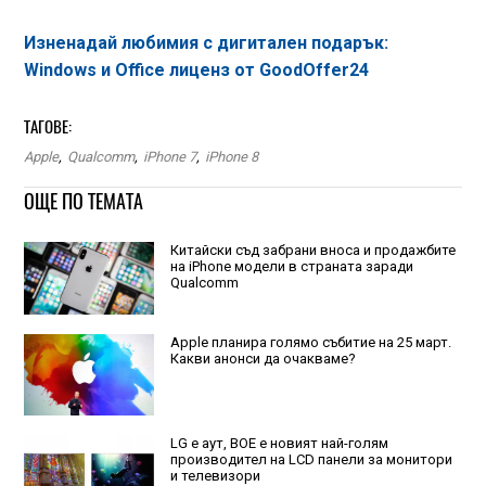
Изненадай любимия с дигитален подарък:
Windows и Office лиценз от GoodOffer24
ТАГОВЕ:
Apple
,
Qualcomm
,
iPhone 7
,
iPhone 8
ОЩЕ ПО ТЕМАТА
Китайски съд забрани вноса и продажбите
на iPhone модели в страната заради
Qualcomm
Apple планира голямо събитие на 25 март.
Какви анонси да очакваме?
LG е аут, ВОЕ е новият най-голям
производител на LCD панели за монитори
и телевизори