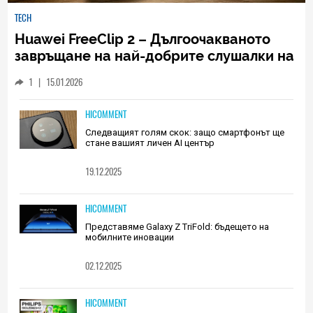
TECH
Huawei FreeClip 2 – Дългоочакваното
завръщане на най-добрите слушалки на
Huawei (РЕВЮ)
1
|
15.01.2026
HICOMMENT
Следващият голям скок: защо смартфонът ще
стане вашият личен AI център
19.12.2025
HICOMMENT
Представяме Galaxy Z TriFold: бъдещето на
мобилните иновации
02.12.2025
HICOMMENT