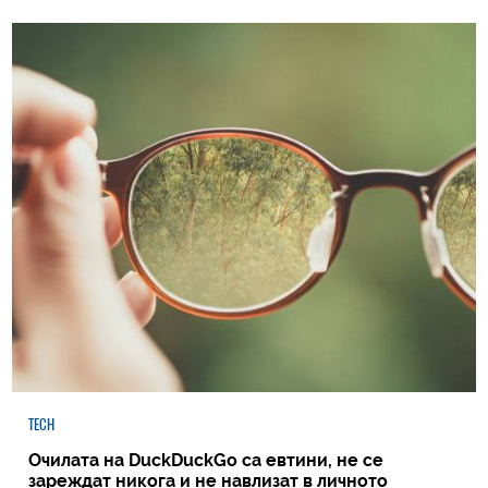
TECH
Очилата на DuckDuckGo са евтини, не се
зареждат никога и не навлизат в личното