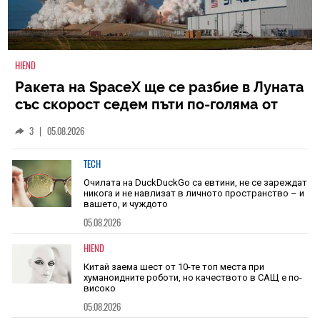
HIEND
Ракета на SpaceX ще се разбие в Луната
със скорост седем пъти по-голяма от
скоростта на звука
3
|
05.08.2026
TECH
Очилата на DuckDuckGo са евтини, не се зареждат
никога и не навлизат в личното пространство – и
вашето, и чуждото
05.08.2026
HIEND
Китай заема шест от 10-те топ места при
хуманоидните роботи, но качеството в САЩ е по-
високо
05.08.2026