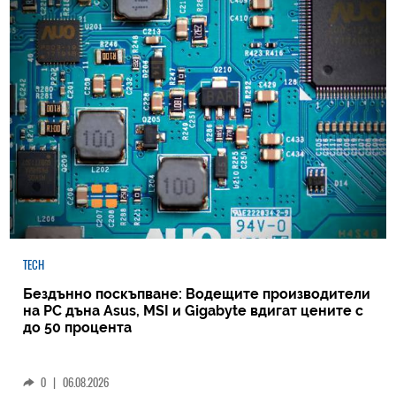
TECH
Бездънно поскъпване: Водещите производители
на РС дъна Asus, MSI и Gigabyte вдигат цените с
до 50 процента
0
|
06.08.2026