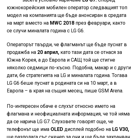
южнокорейския мобилен оператор следвaщият топ
модел на компанията ще бъде анонсиран в средата
на март вместо на
MWC 2018
през февруари, както
се случи миналата година с LG G6.
Операторът твърди, че флагманът ще бъде пуснат в
продажба на
20 април,
като тази дата се отнася за
Южна Корея, а до Европа и САЩ той ще стигне
няколко седмици по-късно. Подобна, макар и с други
дати, бе стратегията на LG и миналата година. Тогава
LG G6 беше пуснат в родината си на 10 март, а в
Европа – в края на същия месец, пише GSM Arena.
По-интересен обаче е слухът относно името на
флагмана и неофициалната информация, че той няма
да се нарича LG G7. Слуховете говорят още, че
телефонът ще има
OLED
дисплей подобно на
LG V30,
ще разполага със скенер за очи и ще бъде захранван