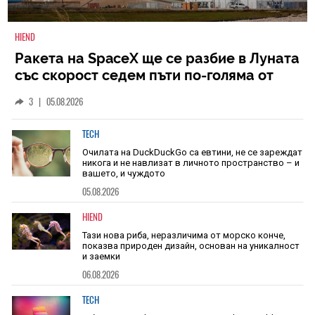
HIEND
Ракета на SpaceX ще се разбие в Луната
със скорост седем пъти по-голяма от
скоростта на звука
3
|
05.08.2026
TECH
Очилата на DuckDuckGo са евтини, не се зареждат
никога и не навлизат в личното пространство – и
вашето, и чуждото
05.08.2026
HIEND
Тази нова риба, неразличима от морско конче,
показва природен дизайн, основан на уникалност
и заемки
06.08.2026
TECH