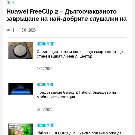
TECH
Huawei FreeClip 2 – Дългоочакваното
завръщане на най-добрите слушалки на
Huawei (РЕВЮ)
1
|
15.01.2026
HICOMMENT
Следващият голям скок: защо смартфонът ще
стане вашият личен AI център
19.12.2025
HICOMMENT
Представяме Galaxy Z TriFold: бъдещето на
мобилните иновации
02.12.2025
HICOMMENT
Philips 55OLED820/12 – какво повече може да