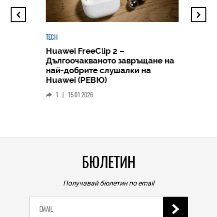
TECH
Huawei FreeClip 2 –
Дългоочакваното завръщане на
HICOMME
най-добрите слушалки на
Следв
Huawei (РЕВЮ)
смар
1
|
15.01.2026
личен
0
|
БЮЛЕТИН
Получавай бюлетин по email