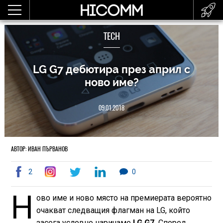
TECH
LG G7 дебютира през април с
ново име?
09.01.2018
АВТОР: ИВАН ПЪРВАНОВ
2
0
Н
ово име и ново място на премиерата вероятно
очакват следващия флагман на LG, който
засега условно наричаме
LG G7.
Според