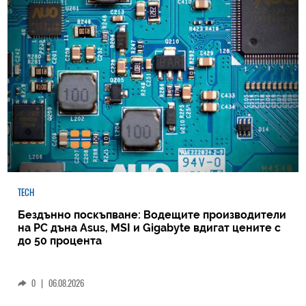
TECH
Бездънно поскъпване: Водещите производители
на РС дъна Asus, MSI и Gigabyte вдигат цените с
до 50 процента
0
|
06.08.2026