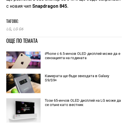
с новия чип
Snapdragon 845.
ТАГОВЕ:
LG
,
LG G6
ОЩЕ ПО ТЕМАТА
iPhone с 6.5-инчов OLED дисплей може да е
сензацията на годината
Камерата ще бъде звездата в Galaxy
S9/S9+
Този 65-инчов OLED дисплей на LG може да
се сгъне като вестник