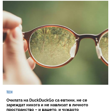
TECH
Очилата на DuckDuckGo са евтини, не се
зареждат никога и не навлизат в личното
пространство – и вашето, и чуждото