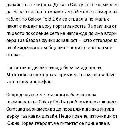
дизайна на телефона. Докато Galaxy Fold е замислен
да се разгъва в по-голямо устройство с размери на
таблет, то Galaxy Fold 2 би се сгъвал в по-малък
пакет с акцент върху портативността. За разлика от
първото поколение сега не изглежда да има втори
екран за базова функционалност – като отговаряне
на обаждания и съобщения, – когато телефонът е
сгънат.
Цялостният дизайн наподобява на идеята на
Motorola
за повторната премиера на марката Razr
като гъвкав телефон.
Според слуховете въпреки забавянето на
премиерата на Galaxy Fold и проблемите около него
Samsung възнамерява да продължи да акцентира
върху гъвкавия дизайн. Нещо повече, източници от
Южна Корея твърдят, че гигантът се прицелва в