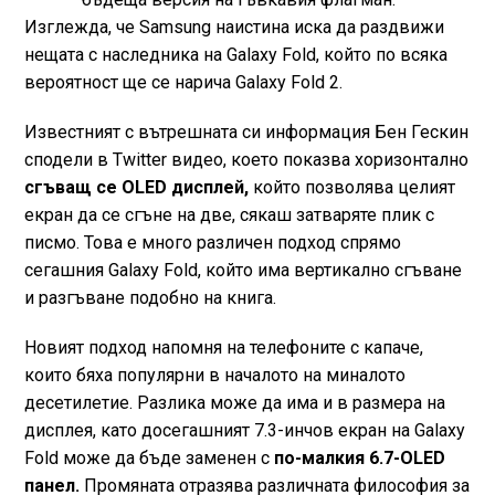
Изглежда, че Samsung наистина иска да раздвижи
нещата с наследника на Galaxy Fold, който по всяка
вероятност ще се нарича Galaxy Fold 2.
Известният с вътрешната си информация Бен Гескин
сподели в Twitter видео, което показва хоризонтално
сгъващ се OLED дисплей,
който позволява целият
екран да се сгъне на две, сякаш затваряте плик с
писмо. Това е много различен подход спрямо
сегашния Galaxy Fold, който има вертикално сгъване
и разгъване подобно на книга.
Новият подход напомня на телефоните с капаче,
които бяха популярни в началото на миналото
десетилетие. Разлика може да има и в размера на
дисплея, като досегашният 7.3-инчов екран на Galaxy
Fold може да бъде заменен с
по-малкия 6.7-OLED
панел.
Промяната отразява различната философия за