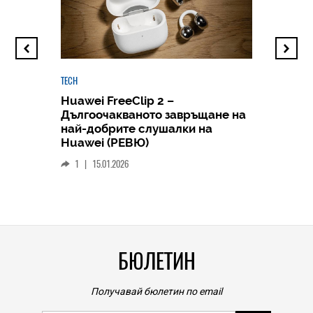
TECH
Huawei FreeClip 2 –
Дългоочакваното завръщане на
HICOMME
най-добрите слушалки на
Следв
Huawei (РЕВЮ)
смар
1
|
15.01.2026
личен
0
|
БЮЛЕТИН
Получавай бюлетин по email