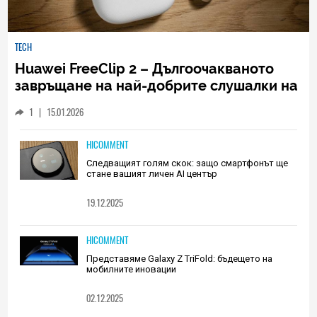
TECH
Huawei FreeClip 2 – Дългоочакваното
завръщане на най-добрите слушалки на
Huawei (РЕВЮ)
1
|
15.01.2026
HICOMMENT
Следващият голям скок: защо смартфонът ще
стане вашият личен AI център
19.12.2025
HICOMMENT
Представяме Galaxy Z TriFold: бъдещето на
мобилните иновации
02.12.2025