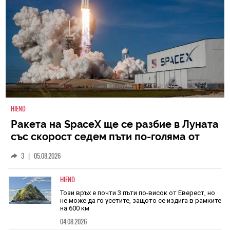
HIEND
Ракета на SpaceX ще се разбие в Луната
със скорост седем пъти по-голяма от
скоростта на звука
3
|
05.08.2026
HIEND
Този връх е почти 3 пъти по-висок от Еверест, но
не може да го усетите, защото се издига в рамките
на 600 км
04.08.2026