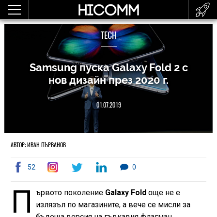
TECH
Samsung пуска Galaxy Fold 2 с
нов дизайн през 2020 г.
01.07.2019
АВТОР: ИВАН ПЪРВАНОВ
52
0
П
ървото поколение
Galaxy Fold
още не е
излязъл по магазините, а вече се мисли за
бъдеща версия на гъвкавия флагман.