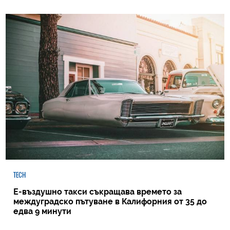
TECH
Е-въздушно такси съкращава времето за
междуградско пътуване в Калифорния от 35 до
едва 9 минути