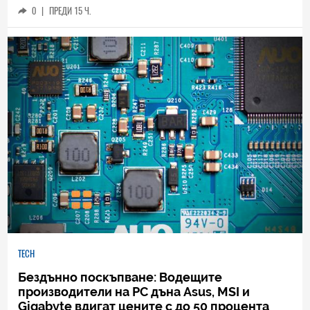
0
|
ПРЕДИ 15 Ч.
TECH
Бездънно поскъпване: Водещите
производители на РС дъна Asus, MSI и
Gigabyte вдигат цените с до 50 процента